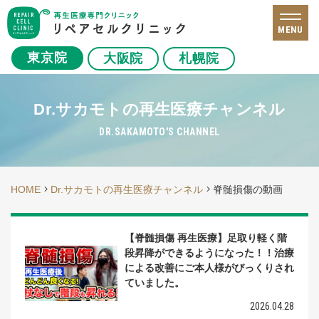
MENU
東京院
大阪院
札幌院
Dr.サカモトの再生医療チャンネル
DR.SAKAMOTO'S CHANNEL
HOME
Dr.サカモトの再生医療チャンネル
脊髄損傷の動画
【脊髄損傷 再生医療】足取り軽く階
段昇降ができるようになった！！治療
による改善にご本人様がびっくりされ
ていました。
2026.04.28