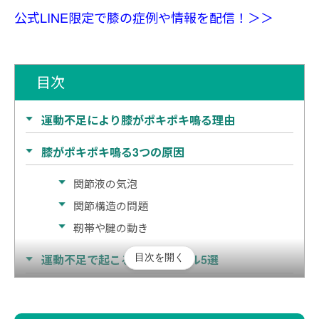
公式LINE限定で膝の症例や情報を配信！＞＞
目次
運動不足により膝がポキポキ鳴る理由
膝がポキポキ鳴る3つの原因
関節液の気泡
関節構造の問題
靭帯や腱の動き
目次を開く
運動不足で起こる膝のトラブル5選
関節の違和感、こわばり
関節の可動域制限