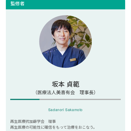
監修者
筋力低下、バランス能力の低下
膝への衝撃吸収力の低下
変形性膝関節症のリスク増加
膝がポキポキ鳴るときの治療方法
保存療法
手術
再生医療
運動不足で膝がポキポキ鳴る場合の対処法
坂本 貞範
（医療法人美喜有会 理事長）
膝下ストレッチ
家庭でできる運動
Sadanori Sakamoto
膝が日常生活でポキポキ鳴るときの注意点
再生医療抗加齢学会 理事
再生医療の可能性に確信をもって治療をおこなう。
体重管理