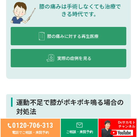
膝の痛みは⼿術しなくても治療で
きる時代です。
膝の痛みに対する再生医療
実際の症例を見る
運動不足で膝がポキポキ鳴る場合の
対処法
Dr.サカモト
0120-706-313
チャンネル
運動不足が原因で膝が鳴る場合、日常的なストレ
ご相談・来院予約
電話でご相談・来院予約