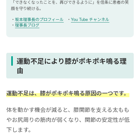
「できなくなったことを、再びできるように」を信条に
患者の笑
顔を守り続ける。
靴の選び方
長時間同じ姿勢を避ける工夫
坂本理事長のプロフィール
You Tube チャンネル
理事長ブログ
運動不足を解消して膝がポキポキ鳴る現象を防ご
う
運動不足で膝がポキポキ鳴ることに関するよくあ
運動不足により膝がポキポキ鳴る理
る質問
由
スクワットは膝に良いですか？
膝関節が鳴りやすい人の特徴はありますか？
運動不足は、膝がポキポキ鳴る原因の一つです。
膝に良くない運動は何ですか？
体を動かす機会が減ると、膝関節を支える太もも
やお尻周りの筋肉が弱くなり、関節の安定性が低
下します。