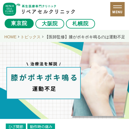
MENU
東京院
大阪院
札幌院
HOME
トピックス
【医師監修】膝がポキポキ鳴るのは運動不足
ひざ関節
動作時の痛み