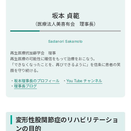
急激な体重増加
坂本 貞範
変形性股関節症を根本的に治療したい方は再生医
療も選択肢の一つ
（医療法人美喜有会 理事長）
【まとめ】変形性股関節症に効果的なリハビリを
知って症状悪化を防ごう
Sadanori Sakamoto
再生医療抗加齢学会 理事
再生医療の可能性に確信をもって治療をおこなう。
「できなくなったことを、再びできるように」を信条に
患者の笑
顔を守り続ける。
坂本理事長のプロフィール
You Tube チャンネル
理事長ブログ
変形性股関節症のリハビリテーショ
ンの目的