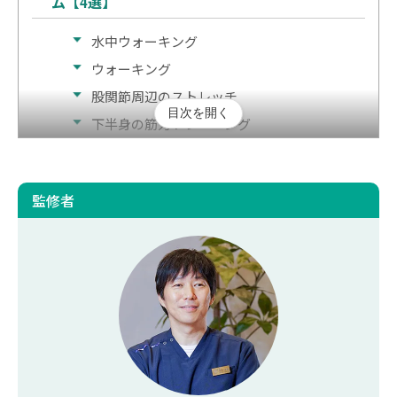
ム【4選】
水中ウォーキング
ウォーキング
股関節周辺のストレッチ
目次を開く
下半身の筋力トレーニング
変形性股関節症の方が自宅でもできる筋トレやス
トレッチ
監修者
股関節周辺を鍛える筋トレ
股関節周辺の柔軟性向上させるストレッチ
変形性股関節症のリハビリでやってはいけないこ
と
股関節に負担が大きい運動は避ける
痛みがあるときは無理をしない