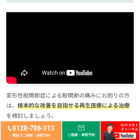
変形性股関節症による股関節の痛みにお困りの方
は、
根本的な改善を目指せる再生医療による治療
を検討しましょう。
Dr.サカモト
0120-706-313
チャンネル
再生医療とは人間の持つ再生力を活用し、すり減
ご相談・来院予約
電話でご相談・来院予約