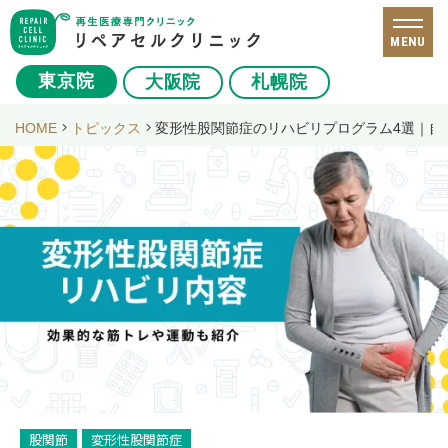
MENU
東京院
大阪院
札幌院
HOME
トピックス
変形性股関節症のリハビリプログラム4選｜自
股関節
変形性股関節症