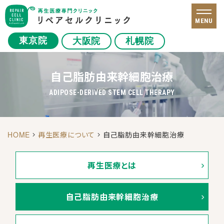
MENU
東京院
大阪院
札幌院
自己脂肪由来幹細胞治療
ADIPOSE-DERIVED STEM CELL THERAPY
HOME
再生医療について
自己脂肪由来幹細胞治療
再生医療とは
自己脂肪由来
幹細胞治療