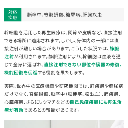
対応
脳卒中、
脊髄損傷、
糖尿病、
肝臓疾患
疾患
幹細胞を活用した再生医療は、関節や皮膚など、直接注射
できる場所に適応されます。しかし、身体内の一部には直
接注射が難しい場合があります。こうした状況では、
静脈
注射
が利用されます。静脈注射により、幹細胞は血液を通
じて全身に運ばれ、
直接注射できない部位や臓器の修復、
機能回復を促進
する役割を果たします。
実際、世界中の医療機関や研究機関では、肝疾患や糖尿病
だけでなく、脊髄損傷、脳卒中（脳梗塞、脳出血）、肺疾患、
心臓疾患、さらにリウマチなどの
自己免疫疾患にも再生治
療が有効
であるとの報告があります。