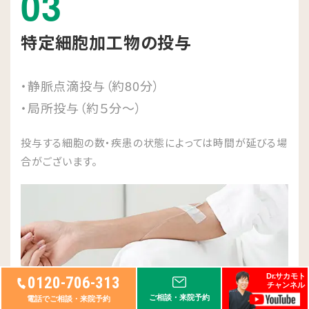
03
特定細胞加工物の投与
・静脈点滴投与（約80分）
・局所投与（約５分～）
投与する細胞の数・疾患の状態によっては時間が延びる場
合がございます。
Dr.サカモト
0120-706-313
チャンネル
ご相談・来院予約
電話でご相談・来院予約