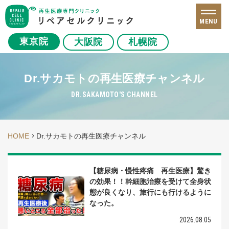
MENU
東京院
大阪院
札幌院
Dr.サカモトの再生医療チャンネル
DR.SAKAMOTO'S CHANNEL
HOME
Dr.サカモトの再生医療チャンネル
【糖尿病・慢性疼痛 再生医療】驚き
の効果！！幹細胞治療を受けて全身状
態が良くなり、旅行にも行けるように
なった。
2026.08.05