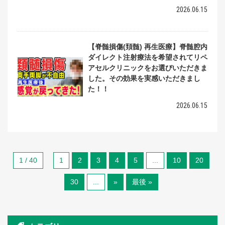
2026.06.15
【脊髄損傷(頚髄) 再生医療】脊髄腔内
ダイレクト注射療法を希望されてリペ
アセルクリニックをお選びいただきま
した。その効果を実感いただきまし
た！！
2026.06.15
1 / 40
1
2
3
4
5
...
10
20
30
...
»
最後 »