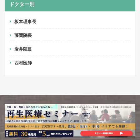
ドクター別
坂本理事長
藤間院長
岩井院長
西村医師