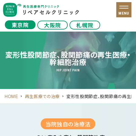
MENU
東京院
大阪院
札幌院
変形性股関節症、股関節痛の再生医療・
幹細胞治療
HIP JOINT PAIN
HOME
再生医療での治療
変形性股関節症、股関節痛の再生医
当院独自の
治療法