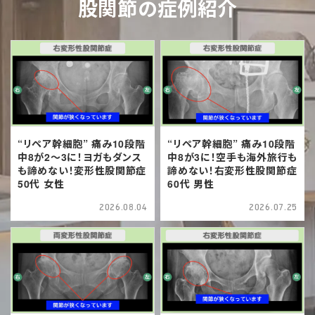
股関節の症例紹介
“リペア幹細胞” 痛み10段階
“リペア幹細胞” 痛み10段階
中8が2〜3に！ヨガもダンス
中8が3に！空手も海外旅行も
も諦めない！変形性股関節症
諦めない！右変形性股関節症
50代 女性
60代 男性
2026.08.04
2026.07.25