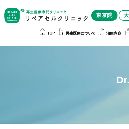
東京院
大
TOP
再生医療について
治療内容
D