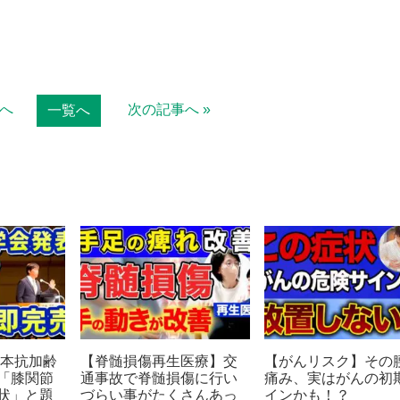
事へ
次の記事へ »
一覧へ
日本抗加齢
【脊髄損傷再生医療】交
【がんリスク】その
「膝関節
通事故で脊髄損傷に行い
痛み、実はがんの初
状」と題
づらい事がたくさんあっ
インかも！？