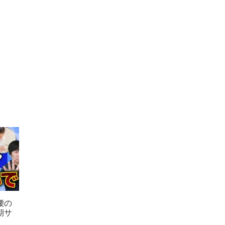
腰の
期サ