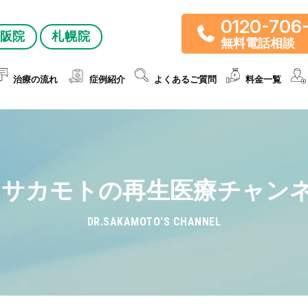
0120-706
阪院
札幌院
無料電話相談
治療の流れ
症例紹介
よくあるご質問
料金一覧
r.サカモトの再生医療チャン
DR.SAKAMOTO'S CHANNEL