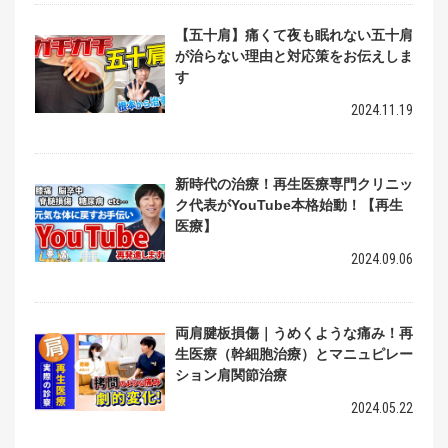
【五十肩】痛くて夜も眠れない五十肩
が治らない理由と対応策をお伝えしま
す
2024.11.19
新時代の治療！再生医療専門クリニッ
ク代表がYouTube本格始動！【再生
医療】
2024.09.06
両肩腱板損傷｜うめくような痛み！再
生医療（幹細胞治療）とマニュピレー
ション肩関節治療
2024.05.22