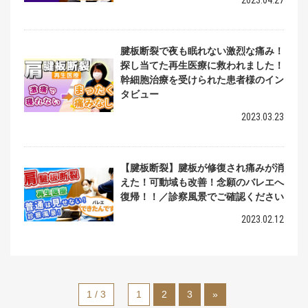
2023.04.27
腱板断裂で夜も眠れない激烈な痛み！
探し当てた再生医療に救われました！
幹細胞治療を受けられた患者様のイン
タビュー
2023.03.23
【腱板断裂】腱板が修復され痛みが消
えた！可動域も改善！念願のバレエへ
復帰！！／診察風景でご確認ください
2023.02.12
1 / 3
1
2
3
»