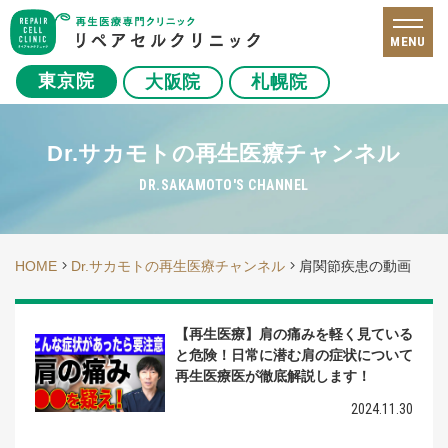
MENU
東京院
大阪院
札幌院
Dr.サカモトの再生医療チャンネル
DR.SAKAMOTO'S CHANNEL
HOME
Dr.サカモトの再生医療チャンネル
肩関節疾患の動画
【再生医療】肩の痛みを軽く見ている
と危険！日常に潜む肩の症状について
再生医療医が徹底解説します！
2024.11.30