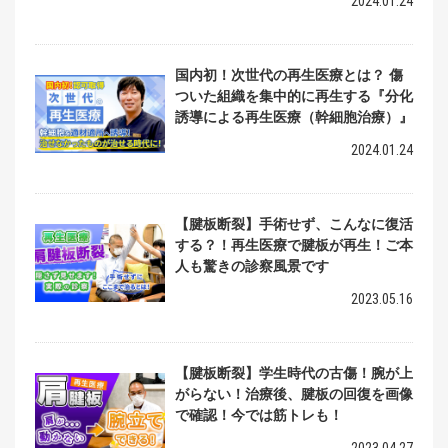
2024.01.24
国内初！次世代の再生医療とは？ 傷
ついた組織を集中的に再生する『分化
誘導による再生医療（幹細胞治療）』
2024.01.24
【腱板断裂】手術せず、こんなに復活
する？！再生医療で腱板が再生！ご本
人も驚きの診察風景です
2023.05.16
【腱板断裂】学生時代の古傷！腕が上
がらない！治療後、腱板の回復を画像
で確認！今では筋トレも！