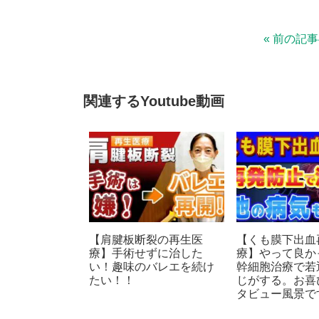
n
c
« 前の記
e
e
b
o
関連するYoutube動画
o
k
【肩腱板断裂の再生医
【くも膜下出血
療】手術せずに治した
療】やって良か
い！趣味のバレエを続け
幹細胞治療で若
たい！！
じがする。お喜
タビュー風景で