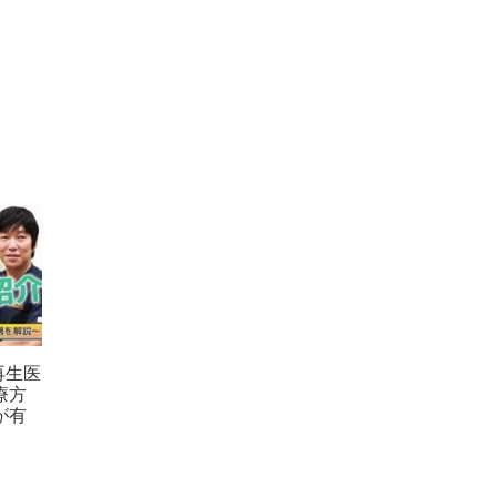
再生医
療方
が有