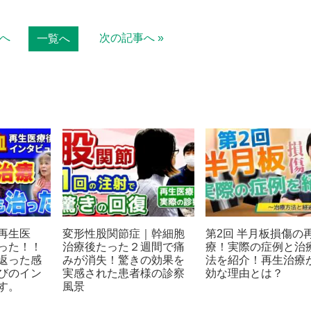
事へ
次の記事へ »
一覧へ
再生医
変形性股関節症｜幹細胞
第2回 半月板損傷の
った！！
治療後たった２週間で痛
療！実際の症例と治
返った感
みが消失！驚きの効果を
法を紹介！再生治療
びのイン
実感された患者様の診察
効な理由とは？
す。
風景