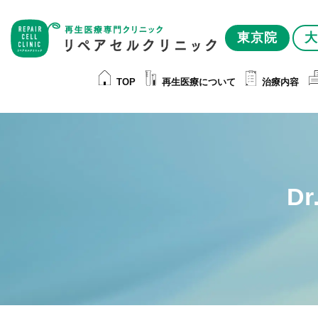
東京院
大
TOP
再生医療について
治療内容
D