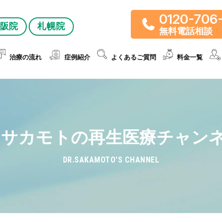
0120-706
阪院
札幌院
無料電話相談
治療の流れ
症例紹介
よくあるご質問
料金一覧
r.サカモトの再生医療チャン
DR.SAKAMOTO'S CHANNEL