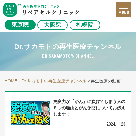
MENU
東京院
大阪院
札幌院
Dr.サカモトの再生医療チャンネル
DR.SAKAMOTO'S CHANNEL
HOME
Dr.サカモトの再生医療チャンネル
再生医療の動画
免疫力が「がん」に負けてしまう人の
５つの理由とがん予防についてお伝え
します！
2024.11.28