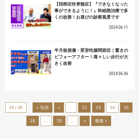
【頚椎症性脊髄症】『できなくなった
事ができるように！』幹細胞治療で多
くの改善！お喜びの診察風景です
2024.06.11
半月板損傷・変形性膝関節症｜驚きの
ビフォーアフター！痛々しい歩行が大
きく改善
2024.06.06
14 / 26
« 先頭
«
...
12
13
14
15
16
...
20
...
»
最後 »