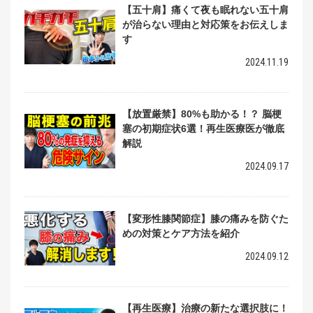
【五十肩】痛くて夜も眠れない五十肩
が治らない理由と対応策をお伝えしま
す
2024.11.19
【放置厳禁】80%も助かる！？ 脳梗
塞の初期症状6選！再生医療医が徹底
解説
2024.09.17
【変形性膝関節症】膝の痛みを防ぐた
めの対策とケア方法を紹介
2024.09.12
【再生医療】治療の新たな選択肢に！