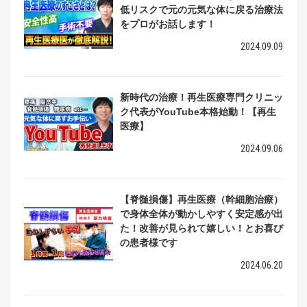
低リスクで元の元気な体に戻る治療法
をプロがお話します！
2024.09.09
新時代の治療！再生医療専門クリニッ
ク代表がYouTube本格始動！【再生
医療】
2024.09.06
【脊髄損傷】再生医療（幹細胞治療）
で身体全体が動かしやすく安定感が出
た！改善が見られて嬉しい！とお喜び
の患者様です
2024.06.20