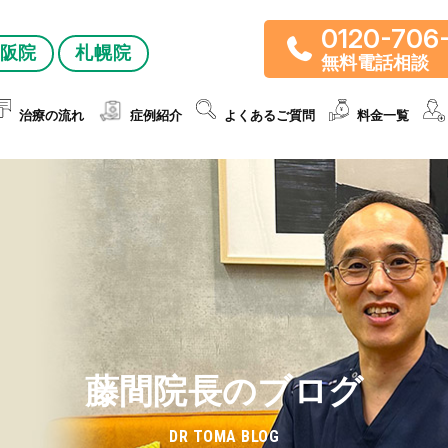
0120-706
阪院
札幌院
無料電話相談
治療の流れ
症例紹介
よくあるご質問
料金一覧
藤間院長のブログ
DR TOMA BLOG