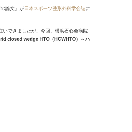
術の論文』が
日本スポーツ整形外科学会誌
に
注いできましたが、今回、横浜石心会病院
brid closed wedge HTO（HCWHTO）～ハ