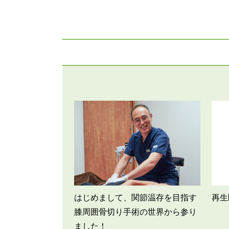
e
e
b
o
o
k
はじめまして、関節温存を目指す
再生
膝周囲骨切り手術の世界から参り
ました！