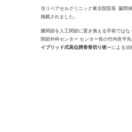
当リペアセルクリニック東京院院長 藤間
掲載されました。
膝関節を人工関節に置き換える手術ではな
関節外科センター センター長の竹内良平先
イブリッド式高位脛骨骨切り術～
による治