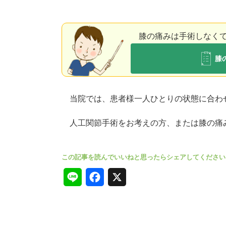
膝の痛みは⼿術しなく
膝
当院では、患者様一人ひとりの状態に合わ
人工関節手術をお考えの方、または膝の痛
L
F
X
i
a
n
c