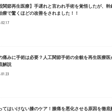
股関節再生医療】手遅れと言われ手術を覚悟したが、幹
治療で驚くほどの改善をされました！！
.02.17
の痛みに手術は必要？人工関節手術の全貌を再生医療医
底解説
.01.23
ってはいけない膝のケア！膝痛を悪化させる原因を徹底