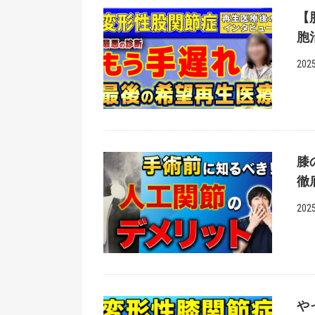
【
胞
2025
膝
徹
2025
や