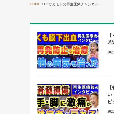
HOME
Dr.サカモトの再生医療チャンネル
【
若
2025
【
い
ビ
2025