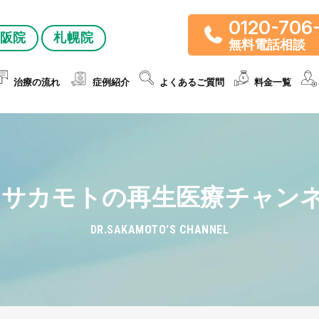
0120-706
阪院
札幌院
無料電話相談
治療の流れ
症例紹介
よくあるご質問
料金一覧
r.サカモトの再生医療チャン
DR.SAKAMOTO'S CHANNEL