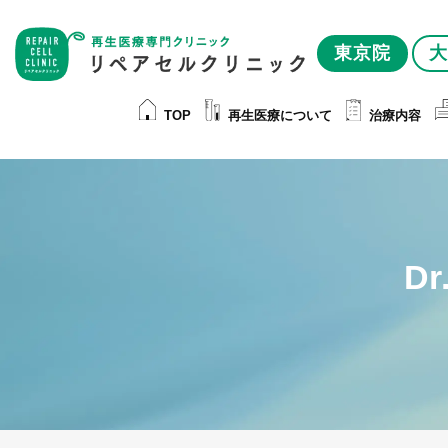
東京院
大
TOP
再生医療について
治療内容
D