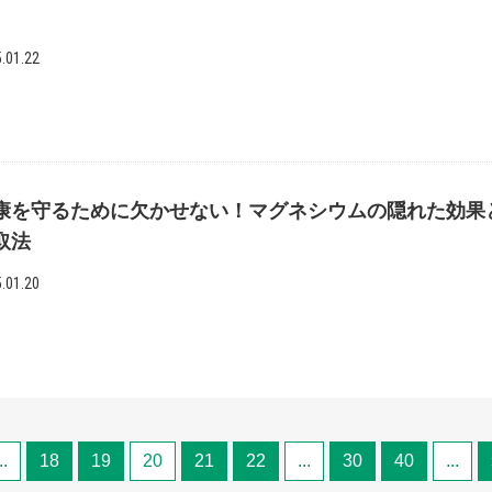
.01.22
康を守るために欠かせない！マグネシウムの隠れた効果
取法
.01.20
..
18
19
20
21
22
...
30
40
...