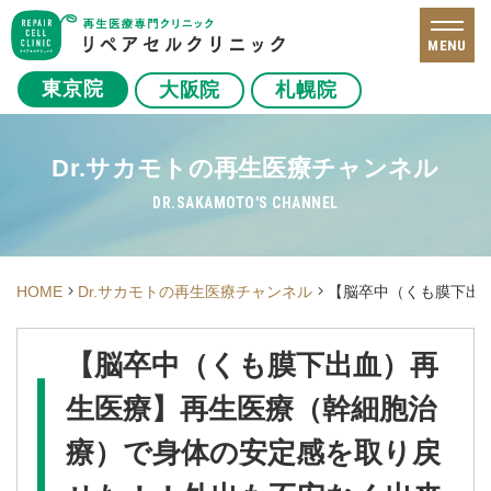
MENU
東京院
大阪院
札幌院
Dr.サカモトの再生医療チャンネル
DR.SAKAMOTO'S CHANNEL
HOME
Dr.サカモトの再生医療チャンネル
【脳卒中（くも膜下出
【脳卒中（くも膜下出血）再
生医療】再生医療（幹細胞治
療）で身体の安定感を取り戻