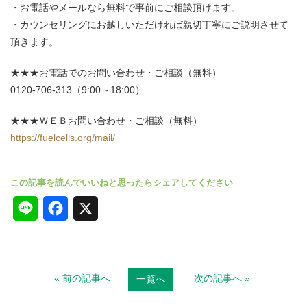
お電話やメールなら無料で事前にご相談頂けます。
カウンセリングにお越しいただければ親切丁寧にご説明させて
頂きます。
★★★お電話でのお問い合わせ・ご相談（無料）
0120-706-313（9:00～18:00）
★★★ＷＥＢお問い合わせ・ご相談（無料）
https://fuelcells.org/mail/
L
F
X
i
a
n
c
« 前の記事へ
次の記事へ »
一覧へ
e
e
b