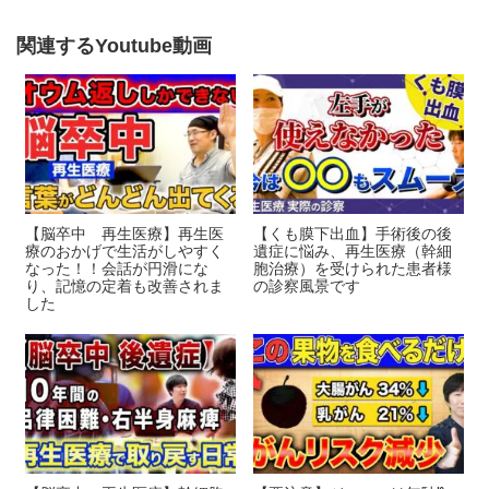
o
関連するYoutube動画
o
k
【脳卒中 再生医療】再生医
【くも膜下出血】手術後の後
療のおかげで生活がしやすく
遺症に悩み、再生医療（幹細
なった！！会話が円滑にな
胞治療）を受けられた患者様
り、記憶の定着も改善されま
の診察風景です
した