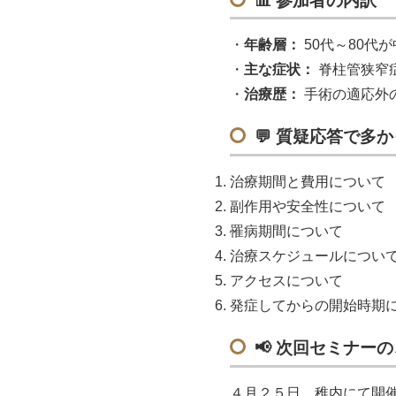
📊
参加者の内訳
年齢層：
50代～80代
主な症状：
脊柱管狭窄
治療歴：
手術の適応外
💬
質疑応答で多か
治療期間と費用について
副作用や安全性について
罹病期間について
治療スケジュールについ
アクセスについて
発症してからの開始時期
📢
次回セミナーの
４月２５日 稚内にて開