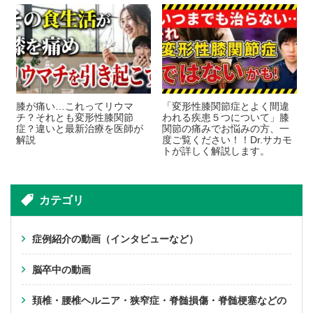
膝が痛い…これってリウマ
「変形性膝関節症とよく間違
チ？それとも変形性膝関節
われる疾患５つについて」膝
症？違いと最新治療を医師が
関節の痛みでお悩みの方、一
解説
度ご覧ください！！Dr.サカモ
トが詳しく解説します。
カテゴリ
症例紹介の動画（インタビューなど）
脳卒中の動画
頚椎・腰椎ヘルニア・狭窄症・脊髄損傷・脊髄梗塞などの