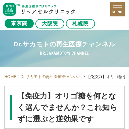
MENU
東京院
大阪院
札幌院
Dr.サカモトの再生医療チャンネル
DR.SAKAMOTO'S CHANNEL
HOME
Dr.サカモトの再生医療チャンネル
【免疫力】オリゴ糖を
【免疫力】オリゴ糖を何とな
く選んでませんか？これ知ら
ずに選ぶと逆効果です