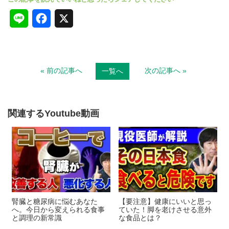
L
F
X
i
a
n
c
« 前の記事へ
次の記事へ »
一覧へ
e
e
b
o
関連するYoutube動画
o
k
腎臓と糖尿病に悩むあなた
【要注意】健康にいいと思っ
へ。今日から変えられる食事
ていた！脚を老けさせる意外
と調理の新常識
な食品とは？