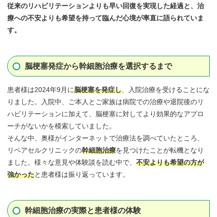
従来のリハビリテーションよりも早い回復を実現した経過と、治
療への不安よりも希望を持って臨んだ心境が率直に語られていま
す。
脳梗塞発症から幹細胞治療を選択するまで
患者様は2024年9月に
脳梗塞を発症
し
、入院治療を受けることにな
りました。入院中、ご本人とご家族は病院での治療や退院後のリ
ハビリテーションに加えて、脳梗塞に対してより効果的なアプロ
ーチがないかを模索していました。
そんな中、奥様がインターネットで治療法を調べていたところ、
リペアセルクリニックの
幹細胞治療
を見つけたことが転機となり
ました。様々な意見や体験談を読む中で、
不安よりも
希望の方が
強かった
と患者様は振り返っています。
幹細胞治療の実際と患者様の体験