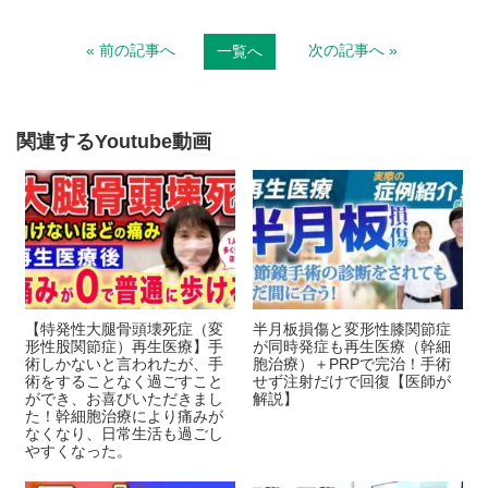
n
c
« 前の記事へ
次の記事へ »
一覧へ
e
e
b
o
関連するYoutube動画
o
k
【特発性大腿骨頭壊死症（変
半月板損傷と変形性膝関節症
形性股関節症）再生医療】手
が同時発症も再生医療（幹細
術しかないと言われたが、手
胞治療）＋PRPで完治！手術
術をすることなく過ごすこと
せず注射だけで回復【医師が
ができ、お喜びいただきまし
解説】
た！幹細胞治療により痛みが
なくなり、日常生活も過ごし
やすくなった。