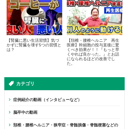
【腎臓に悪い生活習慣】気づ
【頚椎・腰椎ヘルニア 再生
かずに腎臓を壊す5つの習慣と
医療】幹細胞の投与直後に驚
は？
くべき効果が！！『もっと早
くやれば良かった。』とお話
になられるほどの改善でし
た。
カテゴリ
症例紹介の動画（インタビューなど）
脳卒中の動画
頚椎・腰椎ヘルニア・狭窄症・脊髄損傷・脊髄梗塞などの