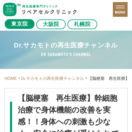
MENU
東京院
大阪院
札幌院
Dr.サカモトの再生医療チャンネル
DR.SAKAMOTO'S CHANNEL
HOME
Dr.サカモトの再生医療チャンネル
【脳梗塞 再生医療】
【脳梗塞 再生医療】幹細胞
治療で身体機能の改善を実
感！！身体への刺激も少な