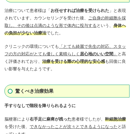
治療について患者様は「
お任せすれば治療を受けられた
」と表現
されています。カウンセリングを受けた後、
ご自身の幹細胞を採
取し、その後は点滴のような形で体内に投与する
という、
身体へ
の負担が少ない治療法
でした。
クリニックの環境についても
「とても綺麗で先生の対応、スタッ
フの方の対応がとても優しく素晴らしく
居心地のいい空間
」
と高
く評価されており、
治療を受ける際の心理的な安心感
も回復に良
い影響を与えたようです。
驚くべき治療効果
手すりなしで階段を降りられるように
脳梗塞により
右手足に麻痺が残った
患者様でしたが、
幹細胞治療
を受けた後、
できなかったことが次々とできるようになった
と語