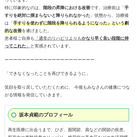
っています。
特に印象的なのは、
階段の昇降における改善
です。治療前は「
手
すりを絶対に掴まらないと降りられなかった
」状態から、治療後
は「
手すりを使わずに階段を降りられるようになった
」という劇
的な改善
を遂げました。
患者様ご自身も
「通常のリハビリよりも
かなり早く良い段階に持
ってこれた
」
と実感されています。
ーーーーーーーーーーーーーーーーーーーーー
「できなくなったことを再びできるように」
笑顔を取り戻していただくために、 今後もみなさんの健康につな
がる情報を発信していきます。
坂本貞範のプロフィール
再生医療に出会うまで、ひざ、股関節、肩などの関節の疾患、