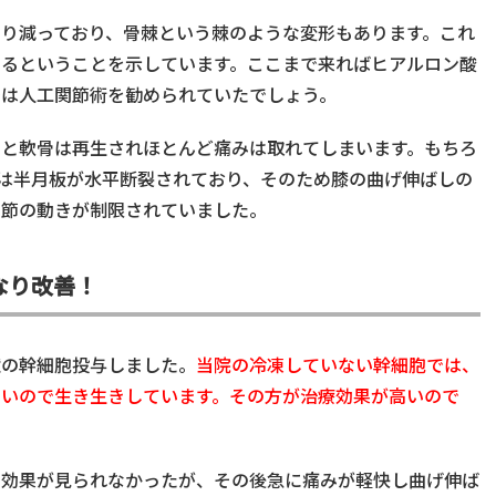
り減っており、骨棘という棘のような変形もあります。これ
いるということを示しています。ここまで来ればヒアルロン酸
では人工関節術を勧められていたでしょう。
ると軟骨は再生されほとんど痛みは取れてしまいます。もちろ
では半月板が水平断裂されており、そのため膝の曲げ伸ばしの
関節の動きが制限されていました。
なり改善！
億の幹細胞投与しました。
当院の冷凍していない幹細胞では、
ないので生き生きしています。その方が治療効果が高いので
く効果が見られなかったが、その後急に痛みが軽快し曲げ伸ば