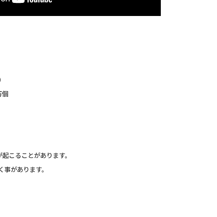
個 ）
万個
が起こることがあります。
頂く事があります。