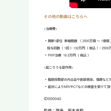
その他の動画はこちらへ
<治療費>
関節1部位 幹細胞数 （ 2500万個 ～ 1億
投与回数（ 1回 ）132万円（ 税込 ）/ 2500
PRP治療 16.5万円（ 税込 ）
<起こりうる副作用>
脂肪採取部の内出血や創部感染、傷跡など
症状によりMRIやCTなどの検査を受けて
ID000040
監修：院長 坂本貞範