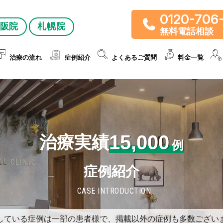
0120-706
阪院
札幌院
無料電話相談
治療の流れ
症例紹介
よくあるご質問
料金一覧
15,000
治療実績
例
症例紹介
CASE INTRODUCTION
している症例は一部の患者様で、掲載以外の症例も多数ござい