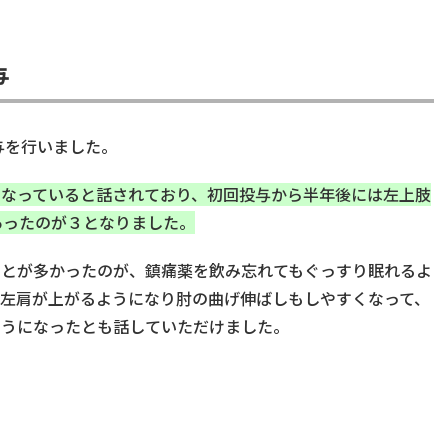
与
与
を
行いました
。
く
なっていると話されており
、
初回投与から半年後には左上肢
あったのが３と
なりました。
ことが多かっ
たのが、鎮痛薬を
飲み忘れてもぐっすり眠れるよ
左肩
が上がるようになり肘の曲げ伸ばしもしやすくなって、
ようになったとも話
していただ
けました
。