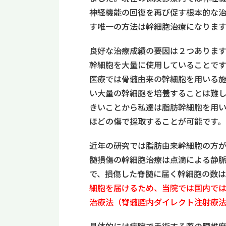
神経機能の回復を再び促す根本的な
す唯一の方
法は幹細胞治療になります
良好な治療成績の要因は２つありま
幹細胞
を
大量に
使用していること
です
医療では骨髄由来の幹細胞を用いる
い大量の幹細胞を培養
すること
は難
きいことから私達は脂肪
幹細胞を用い
ほどの傷で採取
す
ることが可能です。
近年の研究では脂肪由来幹細胞の方
髄損傷の幹細胞治療は点滴による静脈
で、
損傷した脊髄に届く幹細胞の数は
細胞を届け
るため、
当院では国内で
治療
法（脊髄腔内ダイレクト注射療