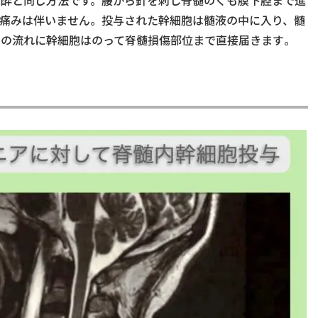
麻酔と同じ方法
です
。腰から針
を刺し
脊髄のく
も
膜下腔まで進
痛みは伴いません。
投与された幹細胞は髄液の中に入り、髄
その流れに幹細胞はのって脊髄損傷部位まで
直接
届きます
。