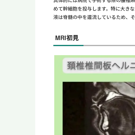
具体的には病院で手術する際の腰椎
めて幹細胞を投与します。
特に大きな
液は脊髄の
中を還流してい
るため
、
MRI初見