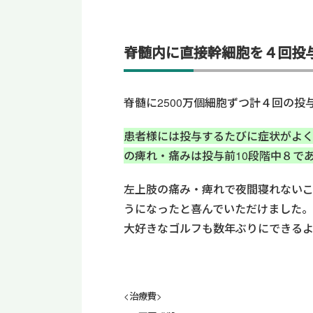
脊髄内に直接幹細胞を４回投
脊髄
に
2500
万個細胞
ずつ
計
４
回の投
患者様には
投与するたびに症状が
よ
の
痺れ・痛みは投与前10
段階中８で
左上肢の
痛み・痺れ
で夜間寝れない
うになったと喜んでいただけました
。
大好きなゴルフも数年ぶりにできる
<治療費>