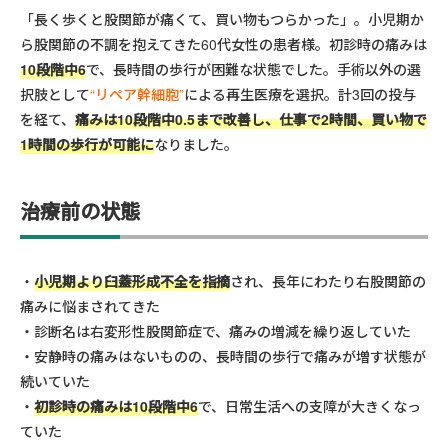
「長く歩くと股関節が痛くて、買い物もつらかった」。小児期か
ら股関節の不調を抱えてきた60代女性の患者様。初診時の痛みは
10段階中6
で、長時間の歩行が困難な状態でした。手術以外の選
択肢として
“リペア幹細胞”
による再生医療を選択。計3回の投与
を経て、
痛みは10段階中0.5まで改善し、仕事で2時間、買い物で
1時間の歩行が可能に
なりました。
治療前の状態
小児期より臼蓋形成不全を指摘
され、長年にわたり右股関節の
痛みに悩まされてきた
診断名は右変形性股関節症で、痛みの増減を繰り返していた
安静時の痛みはないものの、長時間の歩行で痛みが増す状態が
続いていた
初診時の痛みは10段階中6
で、日常生活への支障が大きくなっ
ていた