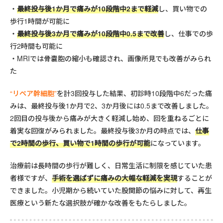
最終投与後1か月で痛みが10段階中2まで軽減
し、買い物での
歩行1時間が可能に
最終投与後3か月で痛みが10段階中0.5まで改善
し、仕事での歩
行2時間も可能に
MRIでは骨嚢胞の縮小も確認され、画像所見でも改善がみられ
た
“リペア幹細胞”
を計3回投与した結果、初診時10段階中6だった痛
みは、最終投与後1か月で2、3か月後には0.5まで改善しました。
2回目の投与後から痛みが大きく軽減し始め、回を重ねるごとに
着実な回復がみられました。最終投与後3か月の時点では、
仕事
で2時間の歩行、買い物で1時間の歩行が可能
になっています。
治療前は長時間の歩行が難しく、日常生活に制限を感じていた患
者様ですが、
手術を選ばずに痛みの大幅な軽減を実現
することが
できました。小児期から続いていた股関節の悩みに対して、再生
医療という新たな選択肢が確かな改善をもたらしました。