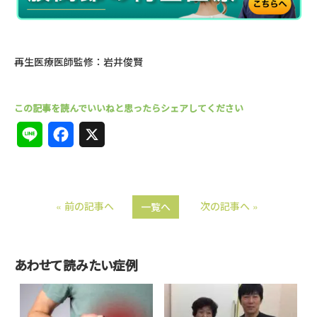
再生医療医師監修：岩井俊賢
L
F
X
i
a
n
c
« 前の記事へ
次の記事へ »
一覧へ
e
e
b
o
あわせて読みたい症例
o
k