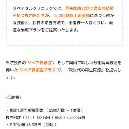
リペアセルクリニックでは、
再生医療分野で豊富な経験
を持つ専門医たち
が、
15,000例以上の実績
に基づく確か
な技術と、独自の培養方法で、患者様一人ひとりに、最
適な治療プランをご提案いたします。
当院独自の
“
リペア幹細胞”
、そして国内で珍しい
分化誘導技術を
用いた
“リペア幹細胞プラス”
で、『次世代の再生医療』を提供し
ます。
<治療費>
関節1部位 幹細胞数 （ 2500万個 ～ 1億個 ）
投与回数（ 1回 ）132万円（ 税込 ）/ 2500万個
PRP治療 16.5万円（ 税込 ）