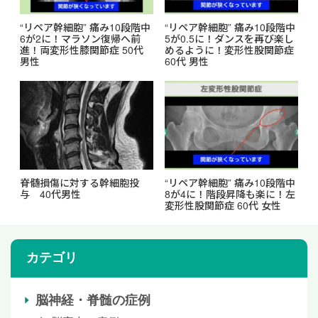
“リペア幹細胞” 痛み10段階中
“リペア幹細胞” 痛み10段階中
6が2に！マラソン復帰へ前
5が0.5に！ダンスを再び楽し
進！両変形性膝関節症 50代
めるように！変形性股関節症
男性
60代 男性
脊髄損傷に対する幹細胞投
“リペア幹細胞” 痛み10段階中
与 40代男性
8が4に！階段昇降も楽に！左
変形性股関節症 60代 女性
カテゴリ
脳神経・脊髄の症例