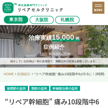
MENU
東京院
大阪院
札幌院
15,000
治療実績
例
症例紹介
CASE INTRODUCTION
紹介している症例は一部の患者様で、掲載以外の症例も多数ございます。
HOME
症例紹介
“リペア幹細胞” 痛み10段階中6が0.5に！2時
股関節の症例
関節の症例
幹細胞治療の症例
“リペア幹細胞” 痛み10段階中6