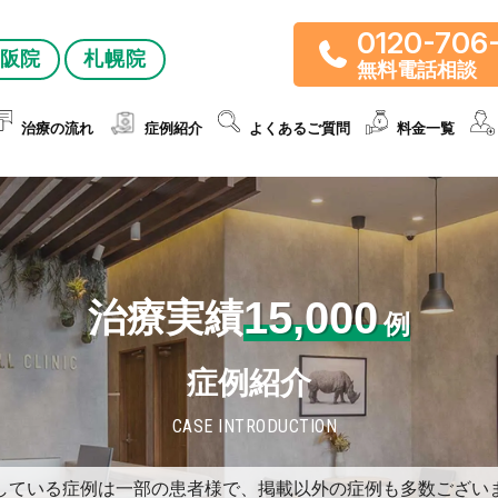
0120-706
阪院
札幌院
無料電話相談
治療の流れ
症例紹介
よくあるご質問
料金一覧
15,000
治療実績
例
症例紹介
CASE INTRODUCTION
している症例は一部の患者様で、掲載以外の症例も多数ござい