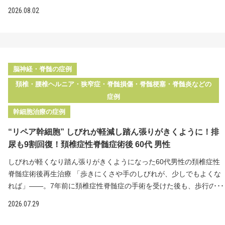
くとしびれと痛みが出る間欠性跛行があった80代男性の患者様。"リ
2026.08.02
ペア幹細胞"の脊髄内投与により、膝から下全体にあったしびれが最
終的には指先のみに縮小。手術を避けながら、症状の改善を実感さ
れています。 治療前の状態 数年前から腰痛と下肢のしびれが出現
30分ほどの歩行でしびれと痛みが出る間欠性跛行に悩まされていた
近隣の整形外科でMRI検査を受け、腰部脊柱管狭窄症と診断。内服
脳神経・脊髄の症例
薬でも症状は徐々に悪化 手術には入院や全身麻酔が必要なため、年
頚椎・腰椎ヘルニア・狭窄症・脊髄損傷・脊髄梗塞・脊髄炎などの
齢を考慮し慎重になっていた こちらの患者様は数年前からの腰痛と
症例
下肢のしびれで当院を受診されました。30分ほど歩くと下肢のしび
幹細胞治療の症例
れと痛みが出る間欠性跛行に悩まされ、近隣の整形外科でMRI検査
を受けて腰部脊柱管狭窄症と診断されています。内服薬を処方され
“リペア幹細胞” しびれが軽減し踏ん張りがきくように！排
ましたが、症状は徐々に悪化してきていました。 内服治療で効果が
尿も9割回復！頚椎症性脊髄症術後 60代 男性
乏しい腰部脊柱管狭窄症では、手術も選択肢となります。ですが、
入院や全身麻酔が必要でリスクを伴ううえ、リスクをとって手術を
しびれが軽くなり踏ん張りがきくようになった60代男性の頚椎症性
しても神経症状がどこまで回復するかは未知の部分もあり、患者様
脊髄症術後再生治療 「歩きにくさや手のしびれが、少しでもよくな
は手術に踏み切れずにいました。そこで当院では、手術をせずに損
れば」——。7年前に頚椎症性脊髄症の手術を受けた後も、歩行のし
傷した神経の回復を促す治療として、"リペア幹細胞"の脊髄内への直
づらさ・ふらつき・書字困難・手のしびれが残っていた60代男性の
2026.07.29
接投与をご提案しました。手術前の神経の圧迫が残ったままの方へ
患者様。"リペア幹細胞"の脊髄内投与により、しびれが軽くなり、足
の幹細胞投与の治療効果は、手術で圧迫が取り除かれた後に残った
に力が入って踏ん張りがきくように。困難だった排尿も9割できるよ