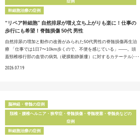
症例
努めながら、損傷部位へより多くの幹細胞を届けています。 "リペア
る対処療法を続けても効果はほとんどなし 原因不明の神経痛が続
幹細胞治療の症例
幹細胞"とリペアセルクリニックの特長 MRI所見 MRIにて神経の損傷
き、精神的にも追い詰められていた 患者様は半年前から続く右下肢
を認めます ＜治療内容＞脊髄内に2,500万個の"リペア幹細胞"を計2
の痛みとしびれに苦しんでいました。整形外科を受診してMRI撮影
“リペア幹細胞” 自然排尿が増え立ち上がりも楽に！仕事の
回投与 脊髄内に"リペア幹細胞"2,500万個ずつを計2回投与いたしま
を行っても椎間板ヘルニアなどの異常は確認されず、はっきりとし
歩行にも希望！脊髄損傷 50代 男性
した。手術や入院の必要はなく、腰部から細い針を用いて損傷した
た原因はわからないまま、坐骨神経痛として内服薬による対処療法
神経へ直接幹細胞を届けています。 治療後の変化 2回目投与の半年
を受けていました。しかし症状はほとんど改善しませんでした。 原
自然排尿の増加と動作の改善がみられた50代男性の脊髄損傷再生治
後には手足の辛いしびれが完全に消失 車椅子や車の助手席の振動で
因が特定できない神経痛は、保険診療では対処療法が中心となり、
療 「仕事では1日7〜10km歩くので、不便を感じている」——。頭
助長されていたしびれがなくなり、お出かけを楽しめるように 手の
症状が改善しないまま長期化することも少なくありません。当院で
蓋頸椎移行部の血管の病気（硬膜動静脈瘻）に対するカテーテル治
動きも少しずつ改善 不安な日々から、再び人生を楽しめる日々へ 2
は、脊椎手術を受けてもなお後遺症に苦しむ患者様はもちろん、原
療の後も、脊髄の障害による両下肢のしびれや感覚障害、排尿の障
2026.07.19
回目の投与から半年後には、常にあった手足の辛いしびれが完全に
因のはっきりしない神経痛に悩む患者様に対しても再生医療という
害が残っていた50代男性の患者様。"リペア幹細胞"の脊髄内投与
なくなったそうです。それまでは車椅子や車の助手席での振動でし
選択肢を提供しています。損傷した神経細胞へより多くの幹細胞を
後、腰痛が軽減し、自然排尿の回数が増加。立ち上がりや片脚立ち
びれが助長されていましたが、しびれがなくなったことでお出かけ
届け、その修復を促すことを目指しています。 "リペア幹細胞"とリ
も楽になり、生活の質の向上を実感されています。 治療前の状態 あ
を楽しめるようになりました。手の動きも少しずつ良くなっていま
ペアセルクリニックの特長 ＜治療内容＞脊髄腔内に2500万個の"リ
る時期から尿が出にくい・足がもつれる・走れないといった症状が
す。 「もうこれ以上の回復は望めないのでは」という不安を抱えて
ペア幹細胞"を投与 脊髄腔内へのダイレクト注射で2500万個の"リペ
出現 精密検査の結果、頭蓋頸椎移行部硬膜動静脈瘻と診断され、カ
脳神経・脊髄の症例
いた患者様が、しびれから解放されて再び人生を楽しめるようにな
ア幹細胞"を投与しました。点滴による静脈投与では幹細胞が全身に
テーテル治療を実施 治療後も両下肢のしびれ・感覚障害・排尿の障
頚椎・腰椎ヘルニア・狭窄症・脊髄損傷・脊髄梗塞・脊髄炎などの
ったことは大変意義のある変化です。脊髄損傷の後遺症で苦しまれ
行き渡るため、四肢の広範囲にわたる慢性的な痛みやしびれには効
害が残り、下剤と自己導尿でコントロール 階段を下りる際に右膝が
症例
ている患者様のお力添えができるよう、今後も真摯に治療に取り組
果を発揮しやすい一方、損傷した神経に届く幹細胞の数はどうして
折れやすく手すりが必要で、1日7〜10km歩く仕事に不便を感じてい
んでまいります。
幹細胞治療の症例
も少なくなります。脊髄腔内への直接投与は、損傷した神経細胞へ
た こちらの患者様は、尿が出にくい・足がもつれる・走れないとい
より多くの幹細胞を届けるための方法です。国からの正式な認可を
った症状をきっかけに病院を受診し、精密検査の結果「頭蓋頸椎移