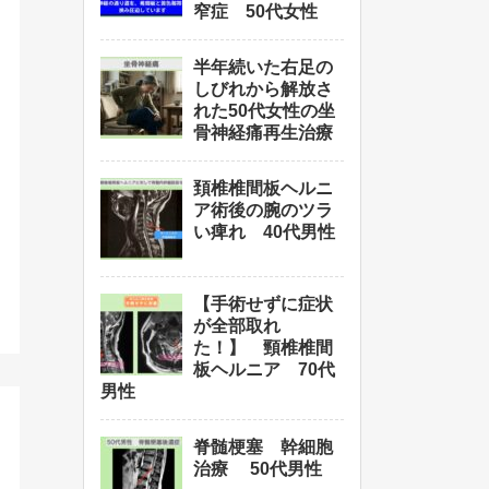
窄症 50代女性
半年続いた右足の
しびれから解放さ
れた50代女性の坐
骨神経痛再生治療
頚椎椎間板ヘルニ
ア術後の腕のツラ
い痺れ 40代男性
【手術せずに症状
が全部取れ
た！】 頸椎椎間
板ヘルニア 70代
男性
脊髄梗塞 幹細胞
治療 50代男性