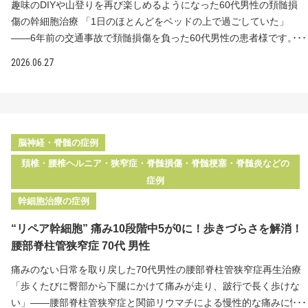
れました。腰痛ベルトなしでも体幹が安定する感覚があり、支えな
固定を行い、頚髄の圧迫は解除されています。術直後は全く体が動
趣味のDIYや山登りを再び楽しめるようになった60代男性の頚髄損
しでズボンを脱げるようになったほか、片脚立ちを楽にできる時間
かなかったものの、約1年の入院で立つことはできるようになりまし
傷の幹細胞治療 「1日のほとんどをベッドの上で過ごしていた」
が増え、足を一定に動かしやすくなって立ち上がりも楽になりまし
た。しかしその後は神経麻痺の回復が止まり、独歩は可能なもの
――6年前の交通事故で頚髄損傷を負った60代男性の患者様です。手
た。右足裏の痛みも減り、下半身の感覚が戻ってきた感じがあると
の、両上肢から肩甲骨、両大腿以下にしびれが残った状態が続いて
術とリハビリを経て1本杖で辛うじて歩ける状態にはなったものの、
2026.06.27
お話しされています。その後2回目の投与を行い、引き続き経過を見
いました。この6年間、これ以上の回復は望めないという不安を抱え
首から下のしびれと痛みが残り、思うように動けない日々が続いて
守っています。 1日7〜10kmを歩く仕事への不便を感じていた患者
ながら日々を過ごしてこられたそうです。 脊髄損傷による後遺症
いました。"リペア幹細胞"を脊髄くも膜下腔へ直接投与した結果、1
様にとって、排尿機能や下半身の感覚に改善の手応えが得られたこ
は、保険診療では一度回復が止まると、それ以上の改善を促す治療
回目の投与後1ヶ月で全身のしびれと痛みが3割軽減し、歩行が安
とは、日々の生活に直結する大きな変化です。今後も継続的な経過
法がほとんどありません。損傷した神経の回復は通常数年で止ま
定。投与を重ねるなかでDIYや山の坂道歩きを再び楽しめるまでに回
観察とサポートを行ってまいります。
り、手足の運動麻痺や知覚麻痺などが後遺症として残ってしまいま
復されました。 治療前の状態 6年前の交通事故で頸椎レベルの脊髄
脳神経・脊髄の症例
す。近年、幹細胞を用いた再生医療によって脊髄損傷の後遺症が回
損傷を受傷 事故後すぐに頚髄の圧迫を取る手術と、不安定になった
頚椎・腰椎ヘルニア・狭窄症・脊髄損傷・脊髄梗塞・脊髄炎などの
復した例が数多く報告されており、当院では黎明期から脊髄損傷の
頸椎の固定術を受けた リハビリで1本杖で辛うじて歩ける程度には
症例
後遺症への幹細胞治療に取り組んできました。 "リペア幹細胞"とリ
なったが、1日のほとんどをベッドの上で過ごしていた 首から下、
幹細胞治療の症例
ペアセルクリニックの特長 ＜治療内容＞脊髄腔内に2500万個の"リ
特に首から背中・腰全体・右下肢のしびれと痛みが強く残存 患者様
ペア幹細胞"を計3回投与 脊髄腔内へのダイレクト注射で2500万個
は6年前、交通事故によって頸椎レベルでの脊髄損傷を受傷されまし
“リペア幹細胞” 痛み10段階中5が0に！歩きづらさを解消！
の"リペア幹細胞"を3回に分けて投与（合計7500万個）しました。点
た。事故後すぐに頚髄の圧迫を取り除く手術と、骨折で不安定にな
腰部脊柱管狭窄症 70代 男性
滴による静脈投与では幹細胞が全身に行き渡るため、損傷した脊髄
った頸椎の固定術が行われています。その後のリハビリで1本杖で辛
に届く幹細胞の数は少なくなります。脊髄腔内への直接投与は、損
うじて歩ける程度にはなりましたが、体幹の不安定感や、首から下
痛みのない日常を取り戻した70代男性の腰部脊柱管狭窄症再生治療
傷した神経細胞へより多くの幹細胞を届けるための方法です。腰部
のしびれと痛みが残りました。特に首から背中、腰全体、右下肢の
「歩くたびに臀部から下腿にかけて痛みが走り、跛行で長く歩けな
から硬膜内に注射して幹細胞を投与します。国からの正式な認可を
症状が強く、1日のほとんどをベッドの上で過ごす生活が続いていた
い」——腰部脊柱管狭窄症と関節リウマチによる慢性的な痛みに悩