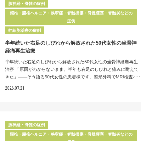
回投与＋2億個を1回点滴投与 脊髄内に"リペア幹細胞"2,500万個ずつ
肢がほとんど動かず、術後3ヶ月で足が少し動くようになったものの
脳神経・脊髄の症例
を計2回投与し、あわせて慢性的な痛みに対して2億個の"リペア幹細
回復が止まってしまった 手足のしびれが常にあり、毎日辛い思いを
頚椎・腰椎ヘルニア・狭窄症・脊髄損傷・脊髄梗塞・脊髄炎などの
胞"を1回点滴投与いたしました。手術や入院の必要はなく、外来で
されていた 「もうこれ以上の回復は望めないのでは」と不安な日々
症例
の治療が可能です。 治療後の変化 1回目投与の1ヶ月後にはしびれが
を過ごされていた こちらの患者様は半年前の転落事故により頚髄損
幹細胞治療の症例
軽くなり、足に力が入って踏ん張りがきくように 困難だった排尿が
傷を受傷されました。緊急手術で脱臼・骨折した頚椎の整復・固定
9割できるように改善 椅子からスムーズに立ち上がれるように 症状
が行われ、頚髄の圧迫は解除されましたが、後遺症が残ってしまい
半年続いた右足のしびれから解放された50代女性の坐骨神
の改善に、大変喜んでいただけた 1回目の投与から1ヶ月後には、し
ました。受傷時は四肢がほとんど動きませんでしたが、術後3ヶ月で
経痛再生治療
びれが軽くなり、足に力が入って踏ん張りがきくようになったと喜
少し足が動くようになりました。しかし、現在は回復が止まってし
んでいただけました。困難だった排尿も9割できるようになり、椅子
まったそうです。手足のしびれも常にあり、毎日辛い思いをされて
半年続いた右足のしびれから解放された50代女性の坐骨神経痛再生
からスムーズに立ち上がれるようになっています。 手術後7年間残
いました。 損傷した神経の回復は通常は数年で止まり、それ以上は
治療 「原因がわからないまま、半年も右足のしびれと痛みに耐えて
り続けた症状に対して、しびれ・筋力・排尿機能のそれぞれで改善
望めないと言われています。現在の保険診療内では、いったん回復
きた」――そう語る50代女性の患者様です。整形外科でMRI検査を
の手応えが得られたことは大きな変化です。頚椎や腰椎の手術後に
が止まってしまった神経の回復を再び促す治療法は残念ながらあり
受けても椎間板ヘルニアなどの異常は見つからず、診断名は坐骨神
2026.07.21
もなお、しびれ・痛み、筋力低下、歩行障害、膀胱直腸障害などの
ません。手足の運動麻痺や知覚麻痺、排尿・排便機能の障害が後遺
経痛。内服薬による治療を続けても効果はほとんど感じられません
後遺症に苦しまれている患者様は、ぜひカウンセリングへお越しく
症として残り、場合によっては車椅子生活を余儀なくされます。そ
でした。保険診療での限界を感じて再生医療を頼り、当院を受
ださい。
こで当院では、回復が止まった神経の回復を再び促す治療として"リ
診。"リペア幹細胞"を脊髄腔内へ直接投与した結果、投与から3ヶ月
ペア幹細胞"の脊髄内への直接投与をご提案しました。通常の点滴に
後にはいつの間にか右足の痛みとしびれが消失し、精神的にも大き
よる投与では幹細胞が全身に散らばり、損傷した脊髄に届く数が少
く楽になられました。 治療前の状態 半年前から右下肢の痛みとしび
脳神経・脊髄の症例
なくなってしまいます。当院は脊髄内への幹細胞の直接投与につい
れに悩まされていた 整形外科でMRI検査を受けるも椎間板ヘルニア
頚椎・腰椎ヘルニア・狭窄症・脊髄損傷・脊髄梗塞・脊髄炎などの
て国から正式な認可を受けており、細い針を用いて痛みの軽減にも
などの明確な原因は見つからず 診断名は坐骨神経痛で、内服薬によ