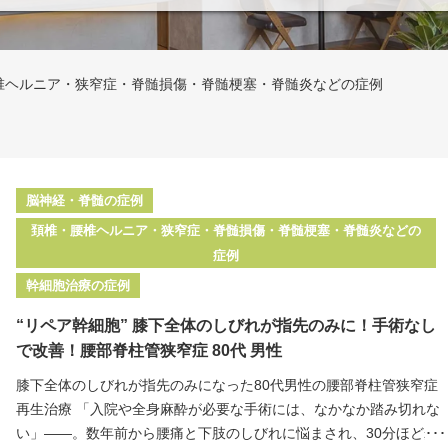
椎ヘルニア・狭窄症・脊髄損傷・脊髄梗塞・脊髄炎などの症例
脳神経・脊髄の症例
頚椎・腰椎ヘルニア・狭窄症・脊髄損傷・脊髄梗塞・脊髄炎などの
症例
幹細胞治療の症例
“リペア幹細胞” 膝下全体のしびれが指先のみに！手術なし
で改善！腰部脊柱管狭窄症 80代 男性
膝下全体のしびれが指先のみになった80代男性の腰部脊柱管狭窄症
再生治療 「入院や全身麻酔が必要な手術には、なかなか踏み切れな
い」——。数年前から腰痛と下肢のしびれに悩まされ、30分ほど歩