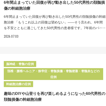
6年間止まっていた回復が再び動き出した50代男性の頚髄損
受けて脊髄腔内への幹細胞の直接投与を行える施設は国内でも限ら
行部硬膜動静脈瘻」と診断され、カテーテル治療を受けられまし
傷の幹細胞治療
れています。 治療後の変化 投与から3ヶ月後に右足の痛みとしびれ
た。しかし治療後も、両下肢のしびれ、鼠径部より下の感覚障害、
が消失 原因不明の症状から解放され、精神的にも大きく楽になった
歩行時のつまずきや転倒、腰痛、排尿の障害などが残ってしまいま
6年間止まっていた回復が再び動き出した50代男性の頚髄損傷の幹細
「幹細胞治療を受けて本当に良かった」と実感 投与から3ヶ月後、
した。日常生活動作は自立しており杖も使っていませんが、仕事で
胞治療 「もうこれ以上の回復は望めない」――そう言われ、6年間
患者様から「いつの間にか右足の痛み、しびれが消えていることに
は1日7〜10kmの歩行があり、不便を感じておられました。 脊髄が
を不安とともに過ごしてきた50代男性の患者様です。7年前のバイク
気がつきました。精神的にもすごく楽になりました」とお手紙をい
いったん損傷すると、従来の治療では残った神経症状の回復を促す
事故で頚髄損傷を負い、緊急手術と約1年のリハビリで立てるように
2026.07.03
ただきました。半年間も原因がわからないまま苦しんでいた症状が
根本的な治療法はありません。ですが、患者様は再生医療による生
なったものの、その後は神経麻痺の回復が止まっていました。独歩
和らいだことで、心の負担も大きく軽くなられたご様子でした。 原
活の質の向上を強く希望されて当院を受診されました。そこで当院
は可能でしたが、両上肢から肩甲骨、両大腿以下にしびれが残って
因のはっきりしない痛みやしびれは、それ自体が大きな不安につな
では、損傷した神経へより多くの幹細胞を届けるため、"リペア幹細
いました。回復の止まった神経に再び働きかけたいという思いか
がります。保険診療で改善が見られず悩んでいる方、神経痛の後遺
胞"の脊髄内への直接投与をご提案しました。 "リペア幹細胞"とリペ
ら、"リペア幹細胞"による再生医療を頼って当院を受診。脊髄腔内へ
症を諦めていた方は、ぜひ当院へカウンセリングにお越しくださ
アセルクリニックの特長 ＜治療内容＞脊髄内に"リペア幹細胞"を計2
の直接投与を受けた結果、3回目の投与後には腕の可動域が広がり、
脳神経・脊髄の症例
い。
回（合計2,500万個）投与 脊髄内に"リペア幹細胞"を計2回（合計
足裏の感覚も戻りはじめるなど、止まっていた回復が再び動き出し
頚椎・腰椎ヘルニア・狭窄症・脊髄損傷・脊髄梗塞・脊髄炎などの
2,500万個）投与いたしました。手術や入院の必要はなく、外来での
ました。 治療前の状態 7年前にバイク事故で頸椎・頚髄損傷を受傷
症例
治療が可能です。 治療後の変化 投与後、腰痛が軽減し、腰痛ベルト
緊急手術で頸椎の整復・固定を行い、頚髄の圧迫は解除された 術直
幹細胞治療の症例
なしでも体幹が安定する感覚に 自然排尿の回数が増加（自己導尿は
後は全く体が動かなかったが、約1年の入院で立てるようになった
継続中） 支えなしでズボンを脱げるようになり、立ち上がりも楽に
その後は神経麻痺の回復が止まり、独歩は可能だが両上肢から肩甲
趣味のDIYや山登りを再び楽しめるようになった60代男性の
片脚立ちを楽にできる時間が増え、右足裏の痛みも軽減 1回目の投
骨、両大腿以下にしびれが残存 患者様は7年前のバイク事故で頸椎
頚髄損傷の幹細胞治療
与後から、腰痛の軽減や自然排尿の回数の増加といった変化がみら
と頚髄を損傷されました。緊急手術で脱臼・骨折した頸椎の整復・