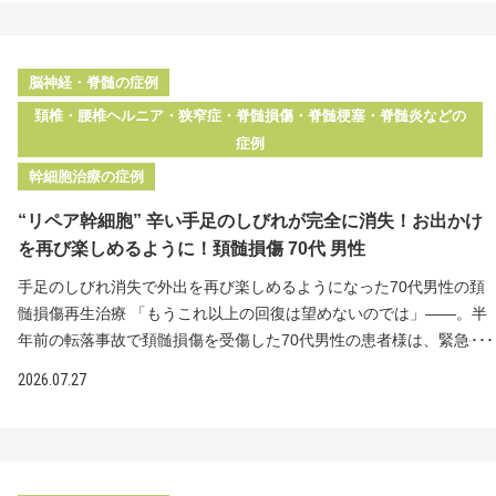
神経症状への治療効果と同等ということがわかってきています。 "リ
うになり、確かな手応えを感じられています。 治療前の状態 7年前
ペア幹細胞"とリペアセルクリニックの特長 MRI所見 MRIにて神経の
に頚椎症性脊髄症の手術を受けたが、神経症状が残ってしまった 歩
狭窄を認めます ＜治療内容＞脊髄内に2,500万個の"リペア幹細胞"を
行のしづらさとふらつきが日常生活の負担に 字が書きにくく、手の
脳神経・脊髄の症例
計3回投与 脊髄内に"リペア幹細胞"2,500万個ずつを計3回投与いたし
しびれにも悩まされていた 手術で神経の圧迫は解除されたものの、
頚椎・腰椎ヘルニア・狭窄症・脊髄損傷・脊髄梗塞・脊髄炎などの
ました。手術や入院の必要はなく、狭窄部で損傷した神経細胞へ直
神経の回復が止まってしまった状態 こちらの患者様は7年前に頚椎
症例
接幹細胞を届けています。 治療後の変化 初回投与後から膝から下全
症性脊髄症のため手術を受けられましたが、その後も残る神経症状
幹細胞治療の症例
体にあったしびれが縮小し、最終的には指先のみに 下肢の脱力感が
の治療のため当院を受診されました。症状は歩行のしづらさとふら
良くなり、両足が軽くなったような感覚に ソファから立ち上がりや
つき、書字困難、手のしびれです。これらの症状が少しでもよくな
“リペア幹細胞” 辛い手足のしびれが完全に消失！お出かけ
すくなり、足裏と床との触覚も感じられるように 入院や全身麻酔の
ればと、再生医療を希望されました。 神経機能の回復を狙って手術
を再び楽しめるように！頚髄損傷 70代 男性
リスクを負わず、手術を避けながら改善を実感 初回の投与後から、
を行った後に回復が止まってしまった場合、現在の保険診療内では
膝から下の全体にあったしびれが縮小していき、最終的には指先の
回復を促す根本的な治療法はありません。手術で神経の圧迫が解除
手足のしびれ消失で外出を再び楽しめるようになった70代男性の頚
みとなりました。下肢の脱力感も良くなり、ソファから立ち上がり
されたにも関わらず症状が残ってしまった患者様に対して、当院で
髄損傷再生治療 「もうこれ以上の回復は望めないのでは」——。半
やすくなったほか、足裏と床との触覚が感じられるようになり、両
は"リペア幹細胞"の脊髄内への直接投与をご提案しています。通常の
年前の転落事故で頚髄損傷を受傷した70代男性の患者様は、緊急手
足が軽くなったような気がするとお話しされています。 手術のリス
点滴による投与では幹細胞が全身に散らばり、損傷した脊髄に届く
術の後も常に続く手足の辛いしびれに悩まされていました。"リペア
2026.07.27
クと効果の不確かさから治療に踏み切れずにいた患者様が、入院も
数が少なくなってしまいます。脊髄内へ直接投与された幹細胞は髄
幹細胞"の脊髄内投与により、2回目投与の半年後には手足のしびれ
全身麻酔もせずに症状の改善を実感できたことは大きな変化です。
液の流れに乗って損傷部位まで届くため、より多くの幹細胞で神経
が完全に消失。お出かけを再び楽しめるようになり、人生に希望が
手術を回避したい患者様は、ぜひ当院のカウンセリングへお越しく
の修復を促すことができます。 "リペア幹細胞"とリペアセルクリニ
見えてきました。 治療前の状態 半年前の転落事故で頚髄損傷を受傷
ださい。
ックの特長 ＜治療内容＞脊髄内に2,500万個の"リペア幹細胞"を計2
し、緊急手術で脱臼・骨折した頚椎の整復・固定を実施 受傷時は四