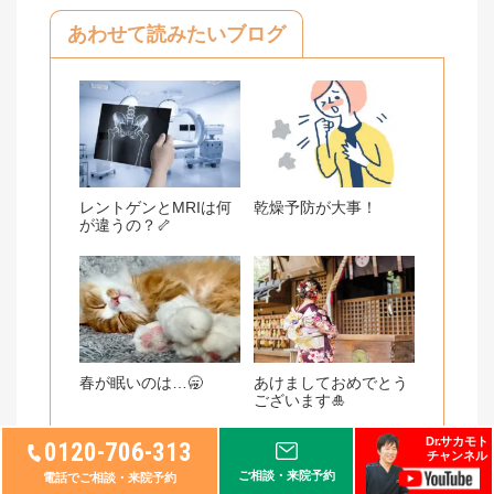
o
あわせて読みたいブログ
o
k
レントゲンとMRIは何
乾燥予防が大事！
が違うの？🦴
春が眠いのは…🥱
あけましておめでとう
ございます🎍
Dr.サカモト
0120-706-313
チャンネル
ご相談・来院予約
電話でご相談・来院予約