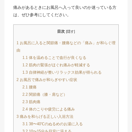
痛みがあるときにお風呂へ入って良いのか迷っている方
は、ぜひ参考にしてください。
目次
[
隠す
]
1
お風呂に入ると関節痛・腰痛などの「痛み」が和らぐ理
由
1.1
体を温めることで血行が良くなる
1.2
筋肉の緊張がほぐれ痛みが軽減する
1.3
自律神経が整いリラックス効果が得られる
2
お風呂で痛みが和らぎやすい症状
2.1
腰痛
2.2
関節痛（膝・肩など）
2.3
筋肉痛
2.4
体のこりや疲労による痛み
3
痛みを和らげる正しい入浴方法
3.1
38〜40℃のぬるめのお湯に入る
3.2
10〜15分を目安に温まる