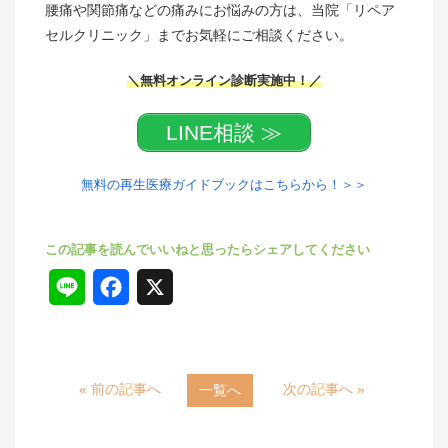
腰痛や関節痛などの痛みにお悩みの方は、当院「リペア
セルクリニック」までお気軽にご相談ください。
＼無料オンライン診断実施中！／
LINE相談 ≫
無料の再生医療ガイドブックはこちらから！＞＞
L
F
X
i
a
n
c
« 前の記事へ
次の記事へ »
一覧へ
e
e
b