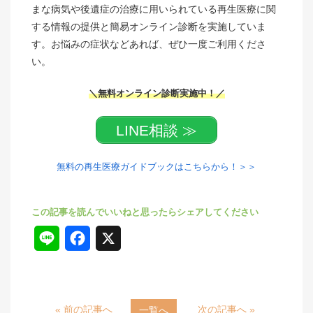
まな病気や後遺症の治療に用いられている再生医療に関
する情報の提供と簡易オンライン診断を実施していま
す。お悩みの症状などあれば、ぜひ一度ご利用くださ
い。
＼無料オンライン診断実施中！／
LINE相談 ≫
無料の再生医療ガイドブックはこちらから！＞＞
L
F
X
i
a
n
c
« 前の記事へ
次の記事へ »
一覧へ