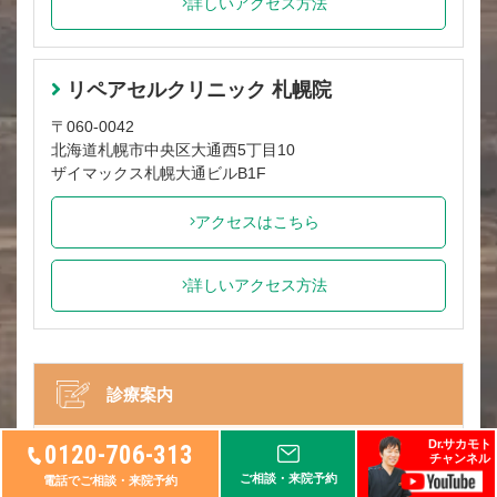
詳しいアクセス方法
リペアセルクリニック 札幌院
〒060-0042
北海道札幌市中央区大通西5丁目10
ザイマックス札幌大通ビルB1F
アクセスはこちら
詳しいアクセス方法
診療案内
Dr.サカモト
診療時間
0120-706-313
チャンネル
ご相談・来院予約
電話でご相談・来院予約
10:00～19:00（完全予約制）