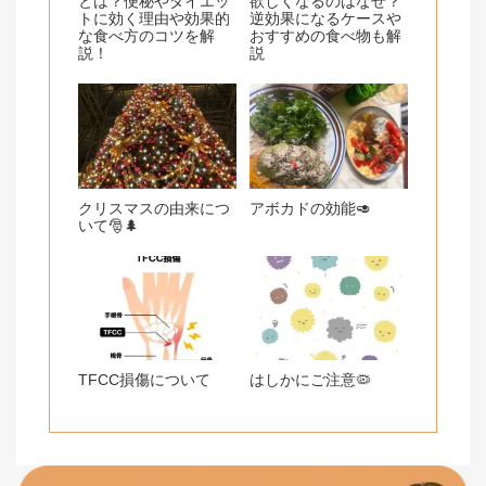
とは？便秘やダイエッ
欲しくなるのはなぜ？
トに効く理由や効果的
逆効果になるケースや
な食べ方のコツを解
おすすめの食べ物も解
説！
説
クリスマスの由来につ
アボカドの効能🥑
いて🎅🌲
TFCC損傷について
はしかにご注意🦠