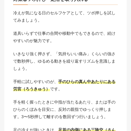
冷えが気になる日のセルフケアとして、ツボ押しを試し
てみましょう。
道具いらずで仕事の合間や移動中でもできるので、続け
やすいのが魅力です。
いきなり強く押さず、「気持ちいい痛み」くらいの強さ
で数秒押し、ゆるめる動きを繰り返すリズムを意識しま
しょう。
手軽に試しやすいのが、
手のひらの真ん中あたりにある
労宮（ろうきゅう）
です。
手を軽く握ったときに中指が当たるあたり、または手の
ひらのくぼみを目安に、反対の親指でゆっくり押しま
す。3〜5秒押して離すのを数回ずつ行いましょう。
足の冷えが強いときは、
足首の内側にある三陰交（さん