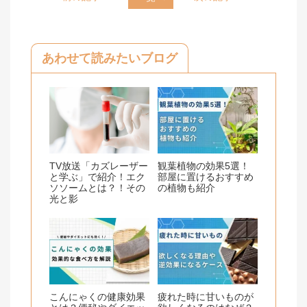
e
e
b
o
あわせて読みたいブログ
o
k
TV放送「カズレーザー
観葉植物の効果5選！
と学ぶ」で紹介！エク
部屋に置けるおすすめ
ソソームとは？！その
の植物も紹介
光と影
こんにゃくの健康効果
疲れた時に甘いものが