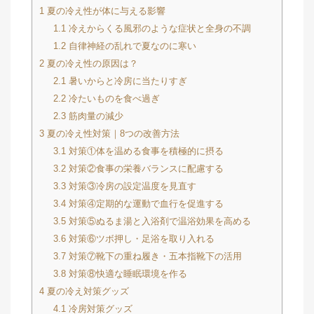
1
夏の冷え性が体に与える影響
1.1
冷えからくる風邪のような症状と全身の不調
1.2
自律神経の乱れで夏なのに寒い
2
夏の冷え性の原因は？
2.1
暑いからと冷房に当たりすぎ
2.2
冷たいものを食べ過ぎ
2.3
筋肉量の減少
3
夏の冷え性対策｜8つの改善方法
3.1
対策①体を温める食事を積極的に摂る
3.2
対策②食事の栄養バランスに配慮する
3.3
対策③冷房の設定温度を見直す
3.4
対策④定期的な運動で血行を促進する
3.5
対策⑤ぬるま湯と入浴剤で温浴効果を高める
3.6
対策⑥ツボ押し・足浴を取り入れる
3.7
対策⑦靴下の重ね履き・五本指靴下の活用
3.8
対策⑧快適な睡眠環境を作る
4
夏の冷え対策グッズ
4.1
冷房対策グッズ