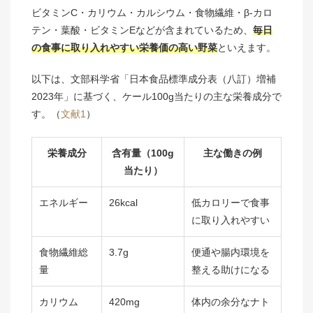
ビタミンC・カリウム・カルシウム・食物繊維・β-カロ
テン・葉酸・ビタミンEなどが含まれているため、
毎日
の食事に取り入れやすい栄養価の高い野菜
といえます。
以下は、文部科学省「日本食品標準成分表（八訂）増補
2023年」に基づく、ケール100g当たりの主な栄養成分で
す。（
文献1
）
栄養成分
含有量（100g
主な働きの例
当たり）
エネルギー
26kcal
低カロリーで食事
に取り入れやすい
食物繊維総
3.7g
便通や腸内環境を
量
整える助けになる
カリウム
420mg
体内の余分なナト