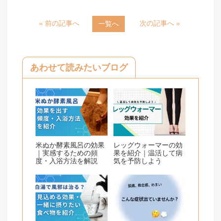
n
c
« 前の記事へ
次の記事へ »
一覧へ
e
e
b
o
あわせて読みたいブログ
o
k
米ぬか酵素風呂の効果
レッグウォーマーの効
｜実感するための頻
果を紹介｜温活して病
度・入浴方法を解説
気を予防しよう