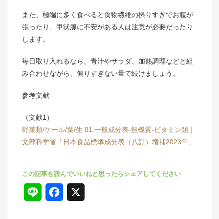
また、極端に多く食べると食物繊維の摂りすぎでお腹が
張ったり、甲状腺に不安がある人は注意が必要だったり
します。
毎日取り入れるなら、青汁やサラダ、加熱調理などと組
み合わせながら、偏りすぎない量で続けましょう。
参考文献
（文献1）
野菜類/ケール/葉/生 01.一般成分表-無機質-ビタミン類｜
文部科学省「日本食品標準成分表（八訂）増補2023年」
L
F
X
i
a