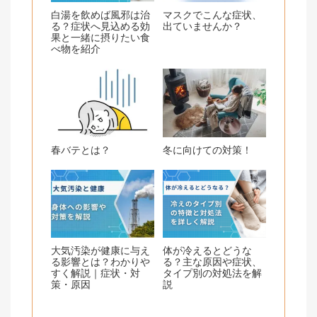
白湯を飲めば風邪は治
マスクでこんな症状、
る？症状へ見込める効
出ていませんか？
果と一緒に摂りたい食
べ物を紹介
春バテとは？
冬に向けての対策！
大気汚染が健康に与え
体が冷えるとどうな
る影響とは？わかりや
る？主な原因や症状、
すく解説｜症状・対
タイプ別の対処法を解
策・原因
説