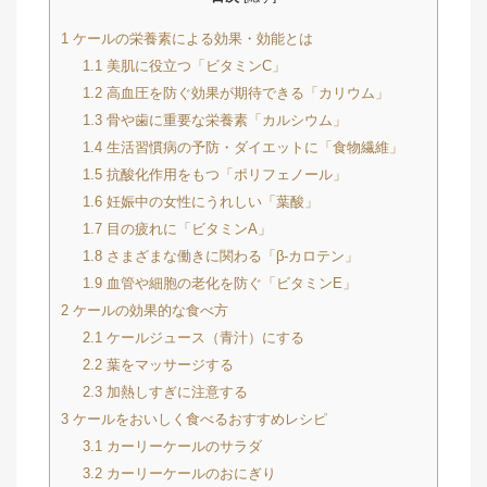
1
ケールの栄養素による効果・効能とは
1.1
美肌に役立つ「ビタミンC」
1.2
高血圧を防ぐ効果が期待できる「カリウム」
1.3
骨や歯に重要な栄養素「カルシウム」
1.4
生活習慣病の予防・ダイエットに「食物繊維」
1.5
抗酸化作用をもつ「ポリフェノール」
1.6
妊娠中の女性にうれしい「葉酸」
1.7
目の疲れに「ビタミンA」
1.8
さまざまな働きに関わる「β-カロテン」
1.9
血管や細胞の老化を防ぐ「ビタミンE」
2
ケールの効果的な食べ方
2.1
ケールジュース（青汁）にする
2.2
葉をマッサージする
2.3
加熱しすぎに注意する
3
ケールをおいしく食べるおすすめレシピ
3.1
カーリーケールのサラダ
3.2
カーリーケールのおにぎり