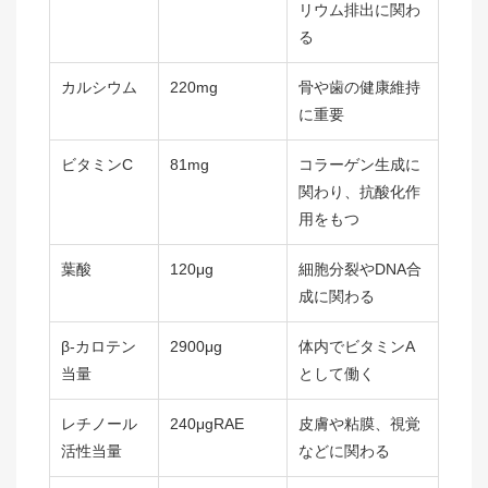
リウム排出に関わ
る
カルシウム
220mg
骨や歯の健康維持
に重要
ビタミンC
81mg
コラーゲン生成に
関わり、抗酸化作
用をもつ
葉酸
120μg
細胞分裂やDNA合
成に関わる
β-カロテン
2900μg
体内でビタミンA
当量
として働く
レチノール
240μgRAE
皮膚や粘膜、視覚
活性当量
などに関わる