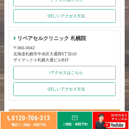
詳しいアクセス方法
リペアセルクリニック 札幌院
〒060-0042
北海道札幌市中央区大通西5丁目10
ザイマックス札幌大通ビルB1F
アクセスはこちら
詳しいアクセス方法
Dr.サカモト
0120-706-313
診療案内
チャンネル
ご相談・来院予約
電話でご相談・来院予約