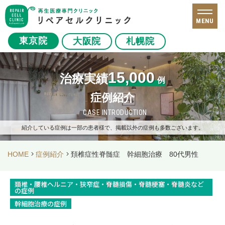
MENU
東京院
大阪院
札幌院
15,000
治療実績
例
症例紹介
CASE INTRODUCTION
紹介している症例は一部の患者様で、掲載以外の症例も多数ございます。
HOME
症例紹介
頚椎症性脊髄症 幹細胞治療 80代男性
頚椎・腰椎ヘルニア・狭窄症・脊髄損傷・脊髄梗塞・脊髄炎など
の症例
幹細胞治療の症例