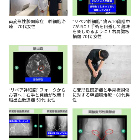
両変形性膝関節症 幹細胞治
“リペア幹細胞” 痛み10段階中
療 70代女性
7が2に！手術を回避して趣味
を楽しめるように！右肩腱板
損傷 70代 女性
“リペア幹細胞” フォークから
右変形性関節症と半月板損傷
お箸へ！右手と発話が改善！
に対する幹細胞治療・60代男
脳出血後遺症 50代 女性
性