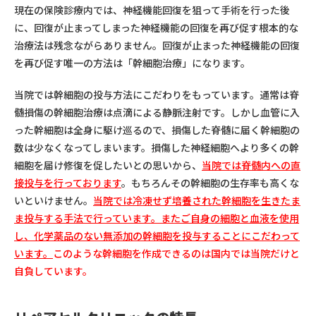
現在の保険診療内では、神経機能回復を狙って手術を行った後
に、回復が止まってしまった神経機能の回復を再び促す根本的な
治療法は残念ながらありません。回復が止まった神経機能の回復
を再び促す唯一の方法は「幹細胞治療」になります。
当院では幹細胞の投与方法にこだわりをもっています。通常は脊
髄損傷の幹細胞治療は点滴による静脈注射です。しかし血管に入
った幹細胞は全身に駆け巡るので、損傷した脊髄に届く幹細胞の
数は少なくなってしまいます。損傷した神経細胞へより多くの幹
細胞を届け修復を促したいとの思いから、
当院では脊髄内への直
接投与を行っております
。もちろんその幹細胞の生存率も高くな
いといけません。
当院では冷凍せず培養された幹細胞を生きたま
ま投与する手法
で行っています。また
ご自身の細胞と血液を使用
し、化学薬品のない無添加の幹細胞を投与
することにこだわって
います。
このような幹細胞を作成できるのは国内では当院だけと
自負しています。