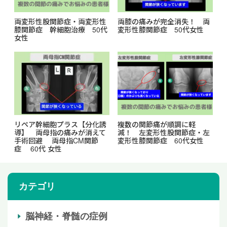
両変形性股関節症・両変形性
両膝の痛みが完全消失！ 両
膝関節症 幹細胞治療 50代
変形性膝関節症 50代女性
女性
リペア幹細胞プラス【分化誘
複数の関節痛が順調に軽
導】 両母指の痛みが消えて
減！ 左変形性股関節症・左
手術回避 両母指CM関節
変形性膝関節症 60代女性
症 60代 女性
カテゴリ
脳神経・脊髄の症例