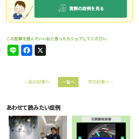
実際の症例を見る
L
F
X
i
a
n
c
« 前の記事へ
次の記事へ »
一覧へ
e
e
b
o
あわせて読みたい症例
o
k