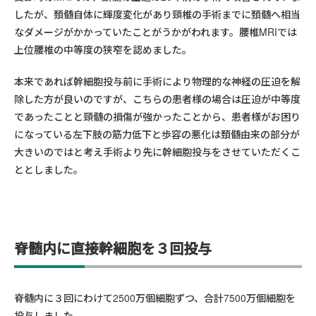
したが、頚髄自体に輝度変化があり頸椎の手術までに頚髄へ相当
なダメージがかかっていたことがうかがわれます。腰椎MRIでは
上位腰椎の中等度の狭窄を認めました。
本来であれば幹細胞投与前に手術により物理的な神経の圧迫を解
除した方が良いのですが、こちらの患者様の場合は圧迫が中等度
であったことと頸髄の損傷が強かったことから、患者様がお困り
になっている左下肢の筋力低下と歩容の悪化は頚髄由来の部分が
大きいのではと考え手術より先に幹細胞投与をさせていただくこ
ととしました。
脊髄内に直接幹細胞を３回投与
脊髄内に３回にわけて2500万個細胞ずつ、合計7500万個細胞を
投与しました。