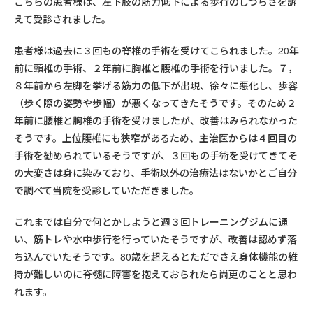
こちらの患者様は、左下肢の筋力低下による歩行のしづらさを訴
えて受診されました。
患者様は過去に３回もの脊椎の手術を受けてこられました。20年
前に頸椎の手術、２年前に胸椎と腰椎の手術を行いました。７，
８年前から左脚を挙げる筋力の低下が出現、徐々に悪化し、歩容
（歩く際の姿勢や歩幅）が悪くなってきたそうです。そのため２
年前に腰椎と胸椎の手術を受けましたが、改善はみられなかった
そうです。上位腰椎にも狭窄があるため、主治医からは４回目の
手術を勧められているそうですが、３回もの手術を受けてきてそ
の大変さは身に染みており、手術以外の治療法はないかとご自分
で調べて当院を受診していただきました。
これまでは自分で何とかしようと週３回トレーニングジムに通
い、筋トレや水中歩行を行っていたそうですが、改善は認めず落
ち込んでいたそうです。80歳を超えるとただでさえ身体機能の維
持が難しいのに脊髄に障害を抱えておられたら尚更のことと思わ
れます。