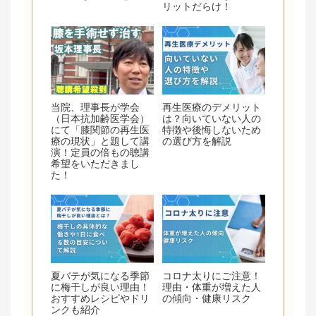
リットだらけ！
当院、理事長が学会
再生医療のデメリット
（日本抗加齢医学会）
は？向いていない人の
にて「膝関節の再生医
特徴や後悔しないため
療の現状」と題して講
の選び方を解説
演！定員の倍もの聴講
希望をいただきまし
た！
夏バテが気になる季節
コロナ太りにご注意！
に梅干しが良い理由！
理由・体重が増えた人
おすすめレシピやドリ
の傾向・健康リスク
ンクも紹介