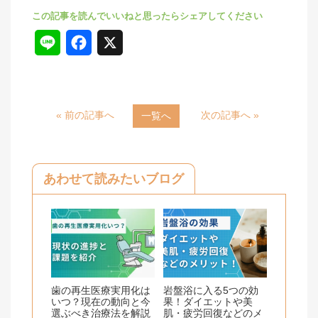
L
F
X
i
a
n
c
« 前の記事へ
次の記事へ »
一覧へ
e
e
b
o
あわせて読みたいブログ
o
k
歯の再生医療実用化は
岩盤浴に入る5つの効
いつ？現在の動向と今
果！ダイエットや美
選ぶべき治療法を解説
肌・疲労回復などのメ