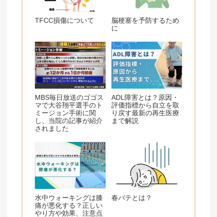
TFCC損傷について
脳梗塞を予防するため
に
MBS毎日放送のゴゴス
ADL障害とは？原因・
マで大谷翔平選手のト
評価指標から自立を取
ミージョン手術に関
り戻す最新の再生医療
し、当院の記事が紹介
まで解説
されました
水中ウォーキングは膝
春バテとは？
痛が悪化する？正しい
やり方や効果、注意点