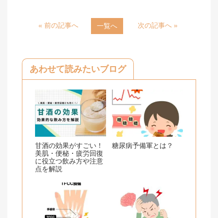
n
c
« 前の記事へ
次の記事へ »
一覧へ
e
e
b
o
あわせて読みたいブログ
o
k
甘酒の効果がすごい！
糖尿病予備軍とは？
美肌・便秘・疲労回復
に役立つ飲み方や注意
点を解説