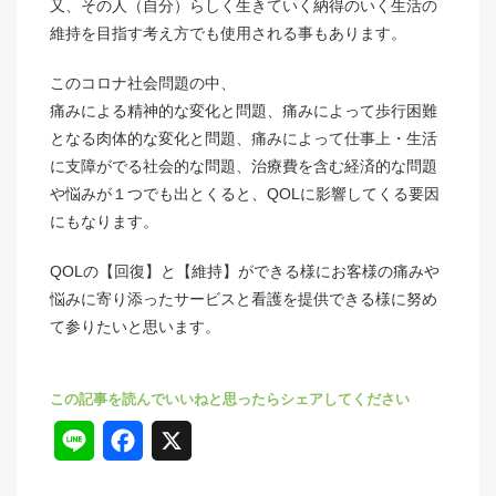
又、その人（自分）らしく生きていく納得のいく生活の
維持を目指す考え方でも使用される事もあります。
このコロナ社会問題の中、
痛みによる精神的な変化と問題、痛みによって歩行困難
となる肉体的な変化と問題、痛みによって仕事上・生活
に支障がでる社会的な問題、治療費を含む経済的な問題
や悩みが１つでも出とくると、QOLに影響してくる要因
にもなります。
QOLの【回復】と【維持】ができる様にお客様の痛みや
悩みに寄り添ったサービスと看護を提供できる様に努め
て参りたいと思います。
L
F
X
i
a