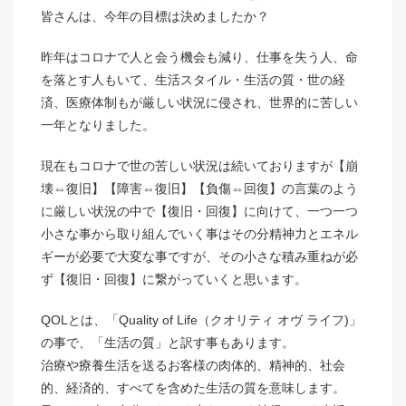
皆さんは、今年の目標は決めましたか？
昨年はコロナで人と会う機会も減り、仕事を失う人、命
を落とす人もいて、生活スタイル・生活の質・世の経
済、医療体制もが厳しい状況に侵され、世界的に苦しい
一年となりました。
現在もコロナで世の苦しい状況は続いておりますが【崩
壊⇔復旧】【障害⇔復旧】【負傷⇔回復】の言葉のよう
に厳しい状況の中で【復旧・回復】に向けて、一つ一つ
小さな事から取り組んでいく事はその分精神力とエネル
ギーが必要で大変な事ですが、その小さな積み重ねが必
ず【復旧・回復】に繋がっていくと思います。
QOLとは、「Quality of Life（クオリティ オヴ ライフ)」
の事で、「生活の質」と訳す事もあります。
治療や療養生活を送るお客様の肉体的、精神的、社会
的、経済的、すべてを含めた生活の質を意味します。