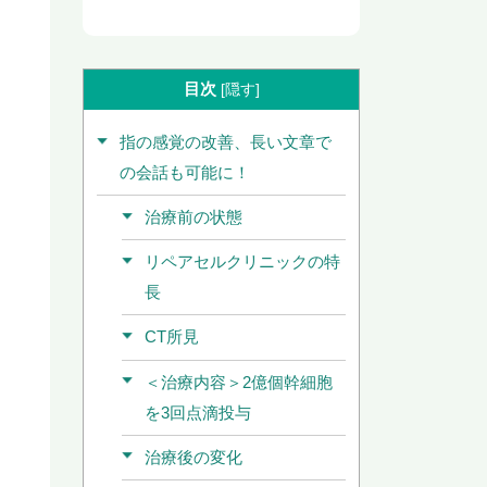
目次
[
隠す
]
指の感覚の改善、長い文章で
の会話も可能に！
治療前の状態
リペアセルクリニックの特
長
CT所見
＜治療内容＞2億個幹細胞
を3回点滴投与
治療後の変化