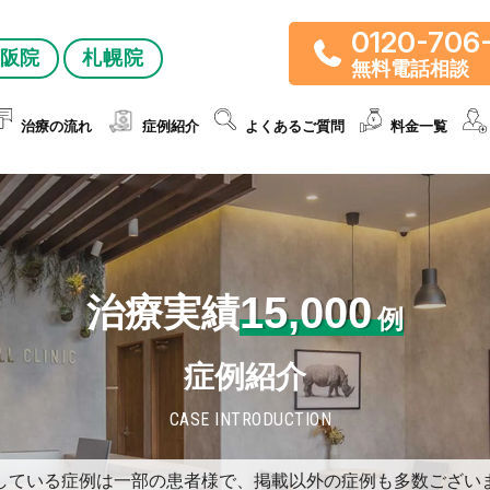
0120-706
阪院
札幌院
無料電話相談
治療の流れ
症例紹介
よくあるご質問
料金一覧
15,000
治療実績
例
症例紹介
CASE INTRODUCTION
している症例は一部の患者様で、掲載以外の症例も多数ござい