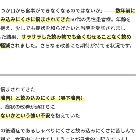
いつか口から食事ができなくなるのではないか」——
数年前に
飲み込みにくさに悩まされてきた
50代の男性患者様。年齢を
を抱え、少しでも症状を和らげたいと当院を受診されまし
した結果、
サラサラした飲み物でも全くむせることなく飲め
く軽減
されました。さらなる改善にも期待が持てる状況です。
に悩まされてきた
音障害）と飲み込みにくさ（嚥下障害）
で、症状の改善が頭打ちに
はないかという強い不安
を抱えていた
その後遺症であるしゃべりにくさと飲み込みにくさに苦しんで
深刻で、食事中にむせてしまうことが日常的に起きていまし