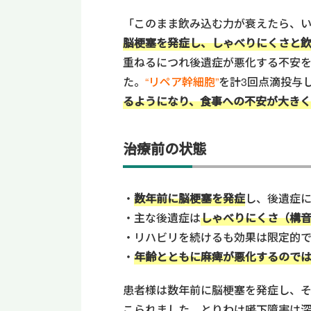
「このまま飲み込む力が衰えたら、
脳梗塞を発症し、しゃべりにくさと
重ねるにつれ後遺症が悪化する不安
た。
“リペア幹細胞”
を計3回点滴投与
るようになり、食事への不安が大き
治療前の状態
数年前に脳梗塞を発症
し、後遺症
主な後遺症は
しゃべりにくさ（構
リハビリを続けるも効果は限定的
年齢とともに麻痺が悪化するので
患者様は数年前に脳梗塞を発症し、
こられました。とりわけ嚥下障害は