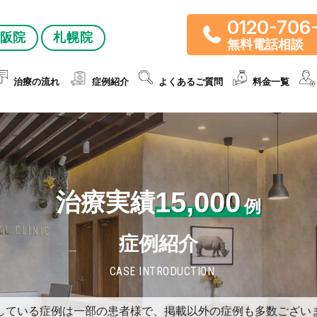
0120-706
阪院
札幌院
無料電話相談
治療の流れ
症例紹介
よくあるご質問
料金一覧
15,000
治療実績
例
症例紹介
CASE INTRODUCTION
している症例は一部の患者様で、掲載以外の症例も多数ござい