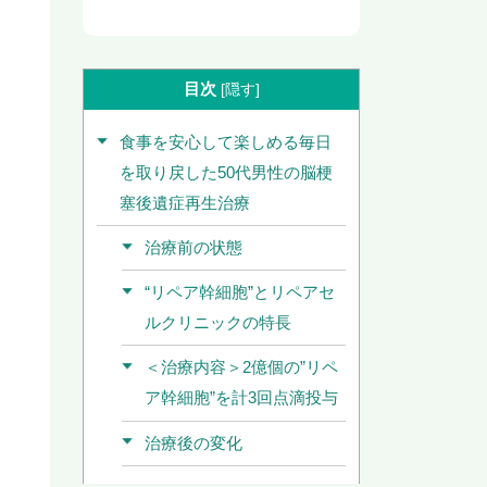
目次
[
隠す
]
食事を安心して楽しめる毎日
を取り戻した50代男性の脳梗
塞後遺症再生治療
治療前の状態
“リペア幹細胞”とリペアセ
ルクリニックの特長
＜治療内容＞2億個の”リペ
ア幹細胞”を計3回点滴投与
治療後の変化