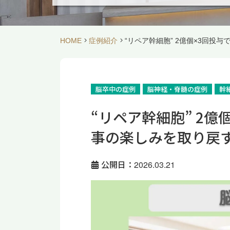
HOME
症例紹介
“リペア幹細胞” 2億個×3回投
脳卒中の症例
脳神経・脊髄の症例
幹
“リペア幹細胞” 2
事の楽しみを取り戻す
公開日：2026.03.21