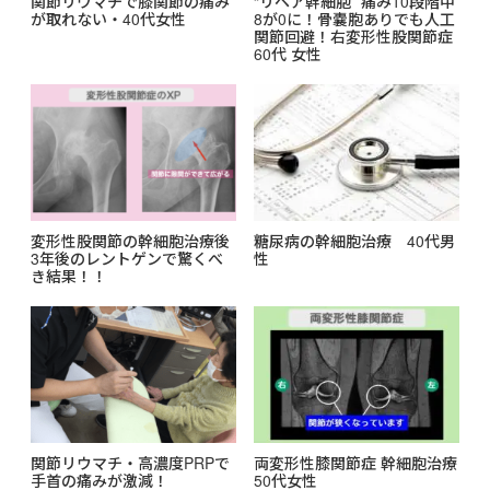
関節リウマチで膝関節の痛み
“リペア幹細胞” 痛み10段階中
が取れない・40代女性
8が0に！骨嚢胞ありでも人工
関節回避！右変形性股関節症
60代 女性
変形性股関節の幹細胞治療後
糖尿病の幹細胞治療 40代男
3年後のレントゲンで驚くべ
性
き結果！！
関節リウマチ・高濃度PRPで
両変形性膝関節症 幹細胞治療
手首の痛みが激減！
50代女性