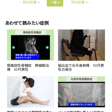
« 前の記事へ
次の記事へ »
一覧へ
e
e
b
o
あわせて読みたい症例
o
k
頚椎症性脊髄症 幹細胞治
脳出血で右半身麻痺 50代男
療 60代男性
性の場合