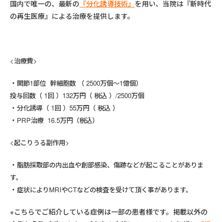
国内で唯一の、最新の
『分化誘導技術』
を用い、当院は『新時代
の再生医療』による治療を提供します。
<治療費>
関節1部位 幹細胞数 （ 2500万個～1億個）
投与回数（ 1回 ）132万円（ 税込 ）/2500万個
分化誘導（ 1回 ）55万円（ 税込 ）
PRP治療 16.5万円（税込）
<起こりうる副作用>
脂肪採取部の内出血や創部感染、傷跡などが起こることがありま
す。
症状によりMRIやCTなどの検査を受けて頂く事があります。
※こちらでご紹介している症例は一部の患者様です。掲載以外の