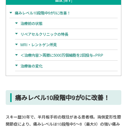
目次
[
隠す
]
痛みレベル10段階中9が0に改善！
治療前の状態
リペアセルクリニックの特長
MRI・レントゲン所見
＜治療内容＞両膝に5000万個細胞を2回投与+PRP
治療後の変化
痛みレベル10段階中9が0に改善！
スキー歴30年で、半月板手術の既往がある患者様。両側変形性膝
関節症により、痛みレベルは10段階中5〜8（最大9）の強い痛み