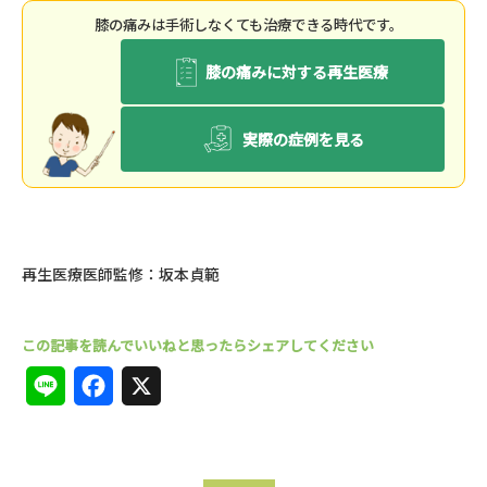
膝の痛みは⼿術しなくても治療できる時代です。
膝の痛みに対する再生医療
実際の症例を見る
再生医療医師監修：坂本貞範
L
F
X
i
a
n
c