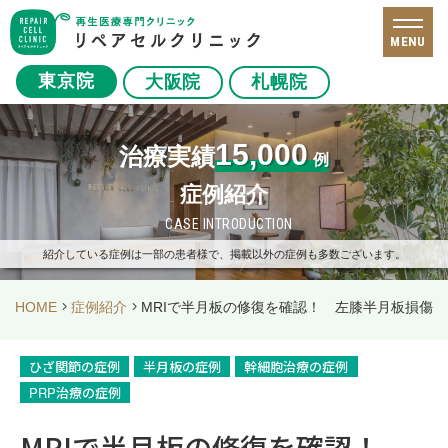
MENU
東京院
大阪院
札幌院
15,000
治療実績
例
症例紹介
CASE INTRODUCTION
紹介している症例は一部の患者様で、掲載以外の症例も多数ございます。
HOME
症例紹介
MRIで半月板の修復を確認！ 左膝半月板損傷・
ひざ関節の症例
半月板の症例
幹細胞治療の症例
PRP治療の症例
MRIで半月板の修復を確認！