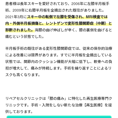
患者様は長年スキーを愛好されており、2006年に左膝半月板手
術、2009年に右膝半月板を全摘出された既往がありました。
2021年3月に
スキー中の転倒で左膝を受傷され、MRI検査では
内・外側半月板損傷と、レントゲンで変形性膝関節症（中期）と
診断されました。
両膝の曲げ伸ばしが辛く、膝の裏側を曲げると
痛むという状態でした。
半月板手術の既往がある変形性膝関節症では、従来の保存的治療
による改善には限界があります。すでに半月板を全摘出している
状態では、関節内のクッション機能が大幅に低下し、軟骨への負
担が増大して、痛みが持続します。手術を繰り返すことによるリ
スクも高くなります。
リペアセルクリニックは「膝の痛み」に特化した再生医療専門ク
リニックです。手術・入院をしない新たな治療【再生医療】を提
供しております。