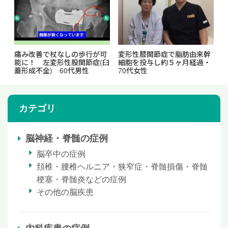
痛み改善で杖なしの歩行が可
変形性膝関節症で脂肪由来幹
能に！ 左変形性股関節症(臼
細胞を投与し約５ヶ月経過・
蓋形成不全) 60代男性
70代女性
カテゴリ
脳神経・脊髄の症例
脳卒中の症例
頚椎・腰椎ヘルニア・狭窄症・脊髄損傷・脊髄
梗塞・脊髄炎などの症例
その他の脳疾患