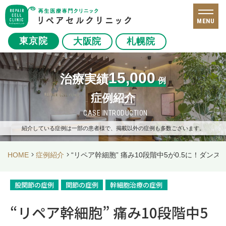
MENU
東京院
大阪院
札幌院
15,000
治療実績
例
症例紹介
CASE INTRODUCTION
紹介している症例は一部の患者様で、掲載以外の症例も多数ございます。
HOME
症例紹介
“リペア幹細胞” 痛み10段階中5が0.5に！ダン
股関節の症例
関節の症例
幹細胞治療の症例
“リペア幹細胞” 痛み10段階中5