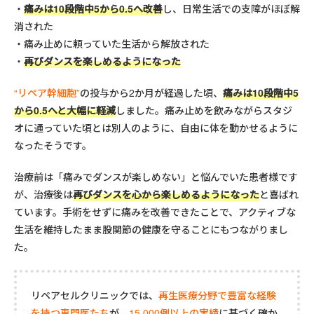
痛みは10段階中5から0.5へ改善
し、日常生活での支障がほぼ解
消された
痛み止めに頼っていた生活から解放された
再びダンスを楽しめるようになった
“リペア幹細胞”
の投与から2か月が経過した頃、
痛みは10段階中5
から0.5へと大幅に軽減
しました。痛み止めを飲みながらスタジ
オに通っていた頃とは別人のように、自由に体を動かせるように
なったそうです。
治療前は「痛みでダンスが楽しめない」と悩んでいた患者様です
が、治療後は
再びダンスを心から楽しめるようになった
と喜ばれ
ています。手術をせずに痛みを改善できたことで、アクティブな
生活を維持したまま股関節の健康を守ることにもつながりまし
た。
リペアセルクリニックでは、
再生医療分野で豊富な経験
を持つ専門医たち
が、
15,000例以上の実績
に基づく確か