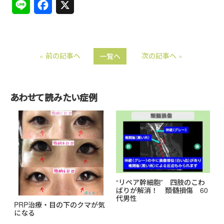
L
F
X
i
a
n
c
« 前の記事へ
次の記事へ »
一覧へ
e
e
b
o
あわせて読みたい症例
o
k
“リペア幹細胞” 四肢のこわ
ばりが解消！ 頚髄損傷 60
代男性
PRP治療・目の下のクマが気
になる