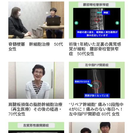
脊髄梗塞 幹細胞治療 50代
術後1年続いた足裏の異常感
女性
覚が緩和 腰部脊柱管狭窄
症 50代女性
肩腱板損傷の脂肪幹細胞治療
“リペア幹細胞” 痛み10段階中
（再生医療）その後の経過・
4が0に！痛みのない毎日へ！
70代女性
左中指PIP関節症 60代 女性