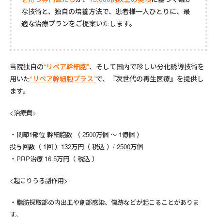
な技術と、独自の培養方法で、患者様一人ひとりに、最
適な治療プランをご提案いたします。
当院独自の
“
リペア幹細胞”
、そして国内で珍しい
分化誘導技術を
用いた
“リペア幹細胞プラス”
で、『次世代の再生医療』を提供し
ます。
<治療費>
関節1部位 幹細胞数 （ 2500万個 ～ 1億個 ）
投与回数（ 1回 ）132万円（ 税込 ）/ 2500万個
PRP治療 16.5万円（ 税込 ）
<起こりうる副作用>
脂肪採取部の内出血や創部感染、傷跡などが起こることがありま
す。