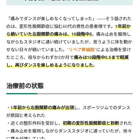
「痛みでダンスが楽しめなくなってしまった」——そう話された
のは、変形性股関節症に悩む60代の男性の患者様です。
1年前か
ら続いていた左股関節の痛みは、10段階中5
。痛み止めを服用し
ながらもスタジオに通い続けていましたが、思うように体を動か
せない日々が続いていました。
“リペア幹細胞”
による治療を受け
たところ、投与からわずか2か月で
痛みは10段階中0.5まで軽減
し、再びダンスを楽しめるようになりました
。
治療前の状態
1年前から左股関節の痛みが出現
し、スポーツジムでのダンス
が原因と考えられた
近くの整形外科を受診し、
初期の変形性股関節症と診断
された
痛み止めを服用しながらダンススタジオに通っていたが、徐々
に痛みが増していた