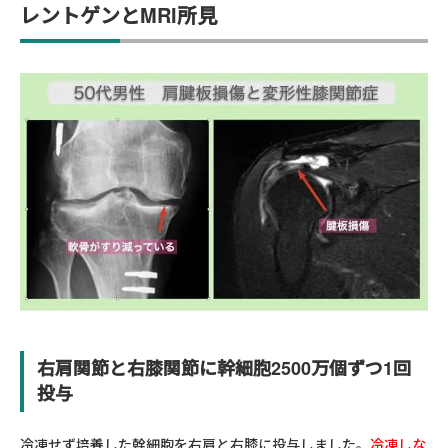
レントゲンとMRI所見
右肩関節と右膝関節に幹細胞2500万個ずつ1回
投与
冷凍せず培養した幹細胞を右肩と右膝に投与しました。
冷凍しな