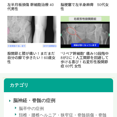
左半月板損傷 幹細胞治療 40
脳梗塞で左半身麻痺 50代女
代男性
性
股関節と膝が痛い！まだまだ
“リペア幹細胞” 痛み10段階中
自分の脚で歩きたい！60歳女
8が2に！人工関節を回避して
性
歩ける喜び！右変形性股関節
症 60代 女性
カテゴリ
脳神経・脊髄の症例
脳卒中の症例
頚椎・腰椎ヘルニア・狭窄症・脊髄損傷・脊髄