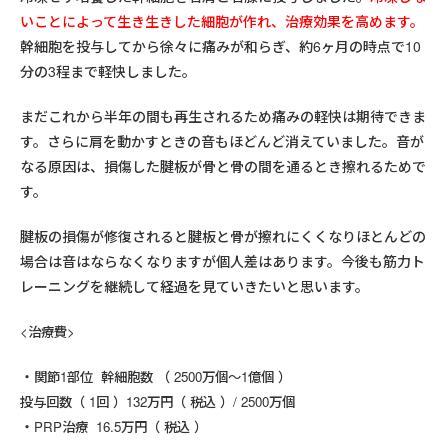
いことによって生き生きした細胞が作れ、治療効果を高めます。
幹細胞を投与してから徐々に痛みが和らぎ、約6ヶ月の時点で10
分の3程まで軽快しました。
まだこれから半年の間も再生されるため痛みの軽快は期待できま
す。さらに肩を動かすときの音もほどんど消えていました。音が
なる原因は、損傷した腱板が骨と骨の間を通るとき擦れるためで
す。
腱板の損傷が修復されると腱板と骨が擦れにくくなりほとんどの
場合は音はならなくなりますが個人差はあります。今後も筋力ト
レーニングを継続して経過を見ていきたいと思います。
<治療費>
関節1部位 幹細胞数 （ 2500万個～1億個 ）
投与回数（ 1回 ）132万円（ 税込 ）/ 2500万個
PRP治療 16.5万円（ 税込 ）