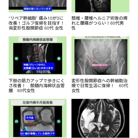
“リペア幹細胞” 痛み10が3に
頚椎・腰椎ヘルニア術後の痺
改善！ゴルフ復帰を目指す！
れと腰痛がつらい！60代男
両変形性股関節症 60代 女性
性
下肢の筋力アップで歩きにく
変形性股関節症への幹細胞治
さ改善！ 頚髄内海綿状血管
療で日常生活に復帰！ 60代
腫 60代女性
女性