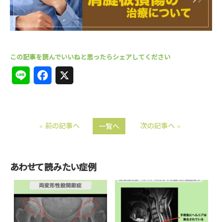
L
F
X
i
a
n
c
« 前の記事へ
次の記事へ »
一覧へ
e
e
b
o
あわせて読みたい症例
o
k