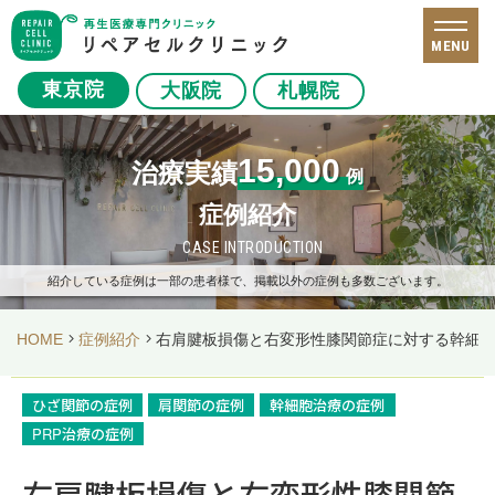
MENU
東京院
大阪院
札幌院
15,000
治療実績
例
症例紹介
CASE INTRODUCTION
紹介している症例は一部の患者様で、掲載以外の症例も多数ございます。
HOME
症例紹介
右肩腱板損傷と右変形性膝関節症に対する幹細
ひざ関節の症例
肩関節の症例
幹細胞治療の症例
PRP治療の症例
右肩腱板損傷と右変形性膝関節