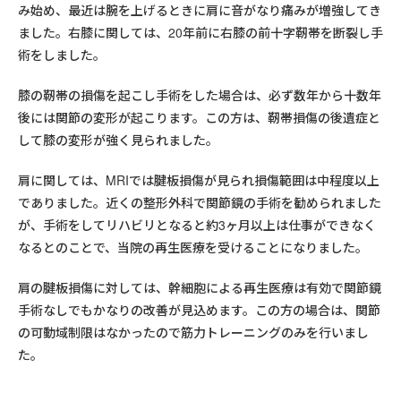
み始め、最近は腕を上げるときに肩に音がなり痛みが増強してき
ました。右膝に関しては、20年前に右膝の前十字靭帯を断裂し手
術をしました。
膝の靭帯の損傷を起こし手術をした場合は、必ず数年から十数年
後には関節の変形が起こります。この方は、靭帯損傷の後遺症と
して膝の変形が強く見られました。
肩に関しては、MRIでは腱板損傷が見られ損傷範囲は中程度以上
でありました。近くの整形外科で関節鏡の手術を勧められました
が、手術をしてリハビリとなると約3ヶ月以上は仕事ができなく
なるとのことで、当院の再生医療を受けることになりました。
肩の腱板損傷に対しては、幹細胞による再生医療は有効で関節鏡
手術なしでもかなりの改善が見込めます。この方の場合は、関節
の可動域制限はなかったので筋力トレーニングのみを行いまし
た。