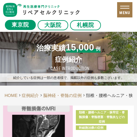
MENU
東京院
大阪院
札幌院
15,000
治療実績
例
症例紹介
CASE INTRODUCTION
紹介している症例は一部の患者様で、掲載以外の症例も多数ございます。
HOME
症例紹介
脳神経・脊髄の症例
頚椎・腰椎ヘルニア・狭
頚椎・腰椎ヘルニア・狭窄症・脊
髄損傷・脊髄梗塞・脊髄炎などの
症例
幹細胞治療の症例