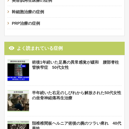
美容肌再生医療の症例
幹細胞治療の症例
PRP治療の症例
よく読まれている症例
術後1年続いた足裏の異常感覚が緩和 腰部脊柱
管狭窄症 50代女性
半年続いた右足のしびれから解放された50代女性
の坐骨神経痛再生治療
頚椎椎間板ヘルニア術後の腕のツラい痺れ 40代
男性