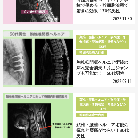
故で傷める・幹細胞治療で
驚きの効果！70代男性
2022.11.30
頚椎・腰椎ヘルニア・狭窄症・脊
髄損傷・脊髄梗塞・脊髄炎などの
症例
幹細胞治療の症例
胸椎椎間板ヘルニア術後の
痺れ完全消失！片足ジャン
プも可能に！ 50代男性
2022.09.11
頚椎・腰椎ヘルニア・狭窄症・脊
髄損傷・脊髄梗塞・脊髄炎などの
症例
幹細胞治療の症例
頚椎・腰椎ヘルニア術後の
痺れと腰痛がつらい！60代
男性