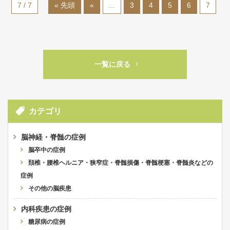
7 / 7
« 先頭
«
...
3
4
5
6
7
一覧に戻る
カテゴリ
脳神経・脊髄の症例
脳卒中の症例
頚椎・腰椎ヘルニア・狭窄症・脊髄損傷・脊髄梗塞・脊髄炎などの
症例
その他の脳疾患
内科疾患の症例
糖尿病の症例