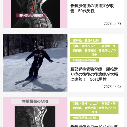
脊髄損傷後の後遺症が改
善 50代男性
2023.06.28
脳神経・脊髄の症例
頚椎・腰椎ヘルニア・狭窄症・脊
髄損傷・脊髄梗塞・脊髄炎などの
症例
幹細胞治療の症例
腰部脊柱管狭窄症 腰椎滑
り症の術後の後遺症が大幅
に改善！ 50代男性
2023.05.05
頚椎・腰椎ヘルニア・狭窄症・脊
髄損傷・脊髄梗塞・脊髄炎などの
症例
幹細胞治療の症例
脊髄損傷をロードバイク事