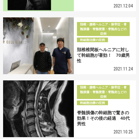
2021.12.04
頚椎・腰椎ヘルニア・狭窄症・脊
髄損傷・脊髄梗塞・脊髄炎などの
症例
幹細胞治療の症例
頚椎椎間板ヘルニアに対し
て幹細胞が著効！ 70歳男
性
2021.11.24
頚椎・腰椎ヘルニア・狭窄症・脊
髄損傷・脊髄梗塞・脊髄炎などの
症例
幹細胞治療の症例
脊髄損傷の幹細胞で驚きの
効果！その後の経過 40代
男性
2021.10.25