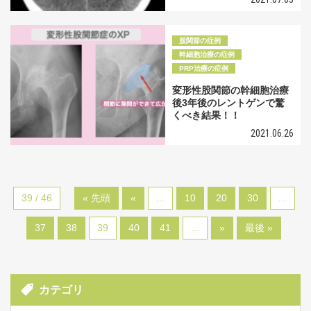
股関節の症例
幹細胞治療の症例
PRP治療の症例
変形性股関節の幹細胞治療
後3年後のレントゲンで驚
くべき結果！！
2021.06.26
39 / 46
« 先頭
«
...
10
20
30
...
37
38
39
40
41
...
»
最後 »
カテゴリ