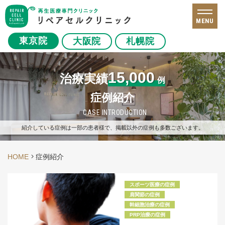
MENU
東京院
大阪院
札幌院
15,000
治療実績
例
症例紹介
CASE INTRODUCTION
紹介している症例は一部の患者様で、掲載以外の症例も多数ございます。
HOME
症例紹介
スポーツ医療の症例
肩関節の症例
幹細胞治療の症例
PRP治療の症例