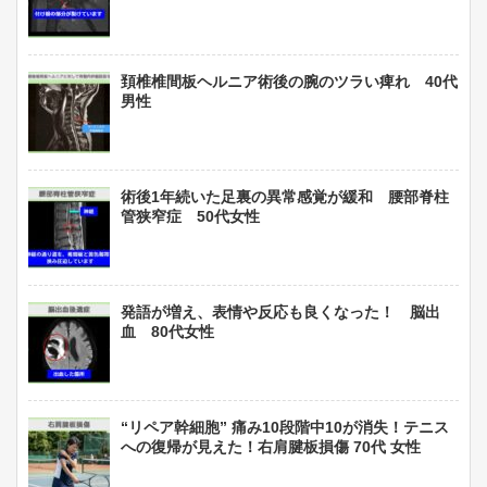
頚椎椎間板ヘルニア術後の腕のツラい痺れ 40代
男性
術後1年続いた足裏の異常感覚が緩和 腰部脊柱
管狭窄症 50代女性
発語が増え、表情や反応も良くなった！ 脳出
血 80代女性
“リペア幹細胞” 痛み10段階中10が消失！テニス
への復帰が見えた！右肩腱板損傷 70代 女性