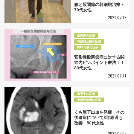
膝と股関節の幹細胞治療・
70代女性
2021.07.18
股関節の症例
幹細胞治療の症例
PRP治療の症例
変形性股関節症に対する関
節内ピンポイント療法！！
80代女性
2021.07.11
脳卒中の症例
幹細胞治療の症例
くも膜下出血を発症！その
後遺症について3年経過も
改善 50代女性
2021.07.05