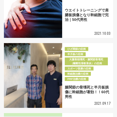
ウエイトトレーニングで肩
腱板損傷となり幹細胞で完
治｜50代男性
2021.10.03
ひざ関節の症例
半月板の症例
大腿骨頭壊死・膝関節骨壊死
（離断性骨軟骨炎）の症例
スポーツ医療の症例
幹細胞治療の症例
PRP治療の症例
膝関節の骨壊死と半月板損
傷に幹細胞が著効！！60代
男性
2021.09.17