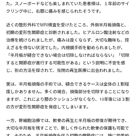
た。スノーボードなども楽しまれていた患者様は、１年前のサイ
クリング中に、右膝に痛みを感じられたそうです。
近くの整形外科でMRI検査を受けたところ、外側半月板損傷と、
初期の変形性関節症と診断されました。ヒアルロン酸注射などの
治療を続けられましたが、痛みは良くならず、大切な趣味も、控
えざるを得ない状況でした。内視鏡手術を勧められましたが、
「半月板が縫合できない場合は切除しなければならない」「切除
すると関節症が進行する可能性がある」という説明に不安を感
じ、別の方法を探されて、当院の再生医療に出会われました。
実は、半月板損傷の手術では、縫合できるケースは全体の１割程
度しかありません。多くの場合、損傷部分を切除することになり
ますが、これにより膝のクッションがなくなり、10年後には３割
の方が変形性関節症を発症してしまいます。
一方、幹細胞治療では、軟骨の再生と半月板の修復が期待でき、
大切な半月板を残すことで、新しく作られた軟骨の保護も可能で
す。そのため、半月板損傷を伴う初期の関節症には、特に効果的