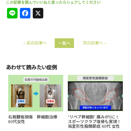
L
F
X
i
a
n
c
« 前の記事へ
次の記事へ »
一覧へ
e
e
b
o
あわせて読みたい症例
o
k
右肩腱板損傷 幹細胞治療
“リペア幹細胞” 痛みが0に！
60代女性
スポーツクラブ復帰も実現！
両変形性股関節症 60代 女性