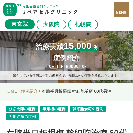
MENU
東京院
大阪院
札幌院
15,000
治療実績
例
症例紹介
CASE INTRODUCTION
紹介している症例は一部の患者様で、掲載以外の症例も多数ございます。
HOME
症例紹介
右膝半月板損傷 幹細胞治療 60代男性
ひざ関節の症例
半月板の症例
幹細胞治療の症例
PRP治療の症例
右膝半月板損傷 幹細胞治療 60代