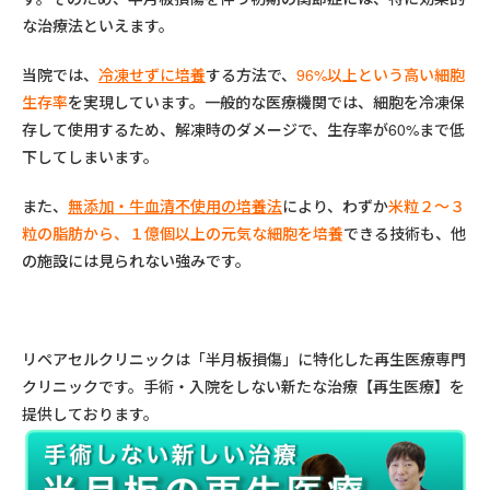
な治療法といえます。
当院では、
冷凍せずに培養
する方法で、
96%
以上という高い細胞
生存率
を実現しています。一般的な医療機関では、細胞を冷凍保
存して使用するため、解凍時のダメージで、生存率が60%まで低
下してしまいます。
また、
無添加・牛血清不使用の培養法
により、わずか
米粒２～３
粒の脂肪から、１億個以上の元気な細胞を培養
できる技術も、他
の施設には見られない強みです。
リペアセルクリニックは「半月板損傷」に特化した再生医療専門
クリニックです。手術・入院をしない新たな治療【再生医療】を
提供しております。