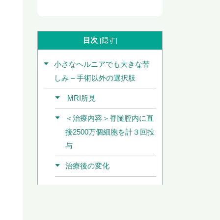
目次
[
隠す
]
小さなヘルニアでも大きな苦
しみ – 手術以外の選択肢
MRI所見
＜治療内容＞脊髄腔内に直
接2500万個細胞を計３回投
与
治療後の変化