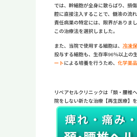
では、幹細胞が全身に散らばり、損
腔に直接注入することで、髄液の流れ
責任病巣の特定には、限界がありま
この治療法を選択しました。
また、当院で使用する細胞は、
冷凍
投与する細胞も、生存率96％以上の
ート
による培養を行うため、
化学薬
リペアセルクリニックは「頚・腰椎
院をしない新たな治療【再生医療】を