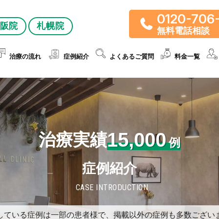
0120-706
阪院
札幌院
無料電話相談
治療の流れ
症例紹介
よくあるご質問
料金一覧
15,000
治療実績
例
症例紹介
CASE INTRODUCTION
している症例は一部の患者様で、掲載以外の症例も多数ござい