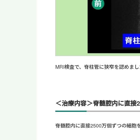
MRI検査で、脊柱管に狭窄
を認めまし
＜治療内容＞脊髄腔内に直接2
脊髄腔内に直接2500万個ずつの細