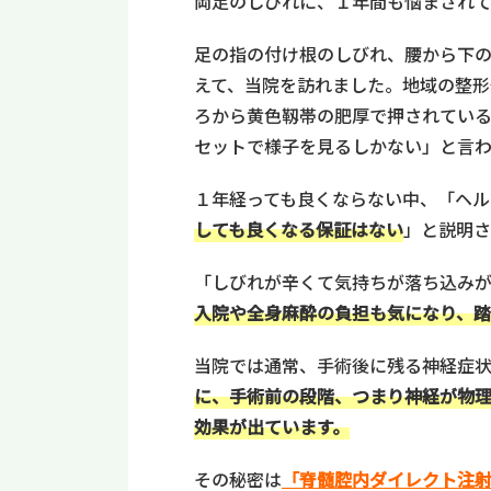
両足のしびれに、１年間も悩まされて
足の指の付け根のしびれ、腰から下
えて、当院を訪れました。地域の整形
ろから黄色靱帯の肥厚で押されてい
セットで様子を見るしかない」と言わ
１年経っても良くならない中、「ヘ
しても良くなる保証はない
」と説明さ
「しびれが辛くて気持ちが落ち込みが
入院や全身麻酔の負担も気になり、
当院では通常、手術後に残る神経症
に、手術前の段階、つまり神経が物
効果が出ています。
その秘密は
「脊髄腔内ダイレクト注