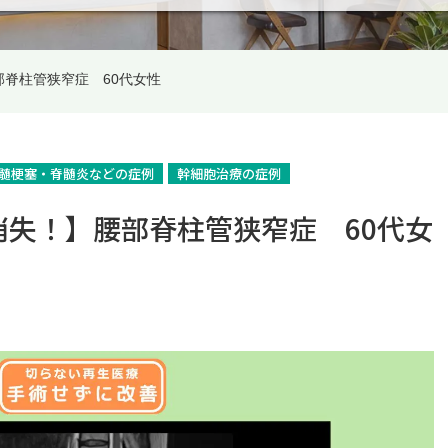
脊柱管狭窄症 60代女性
髄梗塞・脊髄炎などの症例
幹細胞治療の症例
失！】腰部脊柱管狭窄症 60代女