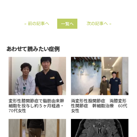
i
a
n
c
« 前の記事へ
次の記事へ »
一覧へ
e
e
b
o
あわせて読みたい症例
o
k
変形性膝関節症で脂肪由来幹
両変形性股関節症 両膝変形
細胞を投与し約５ヶ月経過・
性関節症 幹細胞治療 60代
70代女性
女性