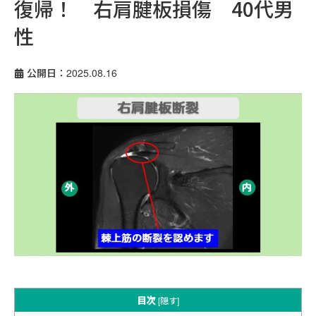
復帰！ 右肩腱板損傷 40代男
性
公開日：2025.08.16
目次
[
隠す
]