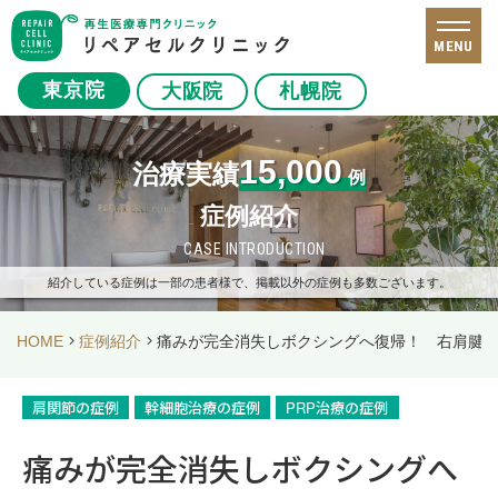
MENU
東京院
大阪院
札幌院
15,000
治療実績
例
症例紹介
CASE INTRODUCTION
紹介している症例は一部の患者様で、掲載以外の症例も多数ございます。
HOME
症例紹介
痛みが完全消失しボクシングへ復帰！ 右肩腱板
肩関節の症例
幹細胞治療の症例
PRP治療の症例
痛みが完全消失しボクシングへ