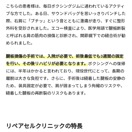
こちらの患者様は、毎日ボクシングジムに通われているアクティ
ブな方でした。ある日、サウンドバッグを思いっきりパンチした
際、右肩に「ブチッ」という音とともに激痛が走り、すぐに整形
外科を受診されました。エコー検査により、医学用語で腱板断裂
と呼ばれる肩の筋肉の損傷と診断され、関節鏡下での縫合術が勧
められました。
腱板損傷の手術では、入院が必要で、術後最低でも3週間の固定
を行い、その後リハビリが必要となります。
ボクシングへの復帰
には、半年はかかると言われており、現役世代にとって、長期の
離脱は大きな負担です。さらに、手術後は縫着した腱板の安静の
ため、装具固定が必要で、肩が固まってしまう拘縮のリスクや、
縫着した腱板の再断裂のリスクもあります。
リペアセルクリニックの特長