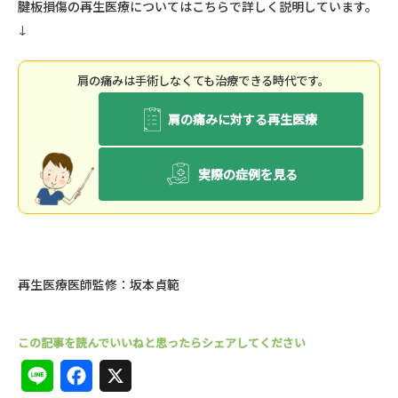
腱板損傷の再生医療についてはこちらで詳しく説明しています
。
↓
肩の痛みは⼿術しなくても治療できる時代です。
肩の痛みに対する再生医療
実際の症例を見る
再生医療医師監修：坂本貞範
L
F
X