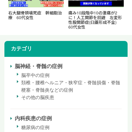
右大腿骨頭壊死症 幹細胞治
痛み10段階中10の激痛が2
療 60代女性
に！人工関節を回避 左変形
性股関節症(臼蓋形成不全)
60代女性
カテゴリ
脳神経・脊髄の症例
脳卒中の症例
頚椎・腰椎ヘルニア・狭窄症・脊髄損傷・脊髄
梗塞・脊髄炎などの症例
その他の脳疾患
内科疾患の症例
糖尿病の症例