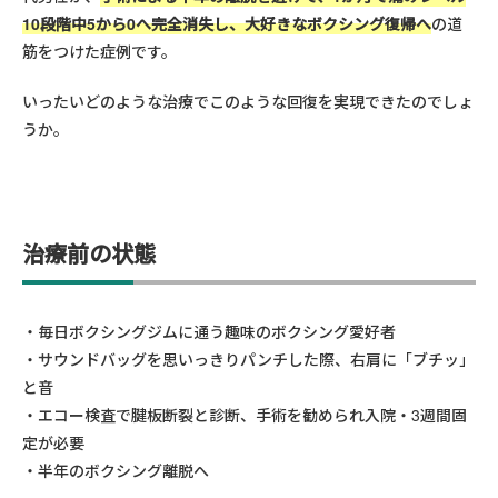
10段階中5から0へ完全消失し、大好きなボクシング復帰
へ
の道
筋をつけた症例です。
いったいどのような治療でこのような回復を実現できたのでしょ
うか。
治療前の状態
毎日ボクシングジムに通う趣味のボクシング愛好者
サウンドバッグを思いっきりパンチした際、右肩に「ブチッ」
と音
エコー検査で腱板断裂と診断、手術を勧められ入院・3週間固
定が必要
半年のボクシング離脱へ