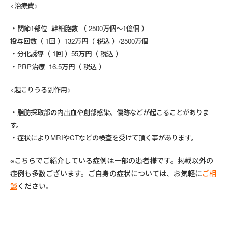
<治療費>
関節1部位 幹細胞数 （ 2500万個～1億個 ）
投与回数（ 1回 ）132万円（ 税込 ）/2500万個
分化誘導（ 1回 ）55万円（ 税込 ）
PRP治療 16.5万円（ 税込 ）
<起こりうる副作用>
脂肪採取部の内出血や創部感染、傷跡などが起こることがありま
す。
症状によりMRIやCTなどの検査を受けて頂く事があります。
※こちらでご紹介している症例は一部の患者様です。掲載以外の
症例も多数ございます。ご自身の症状については、お気軽に
ご相
談
ください。