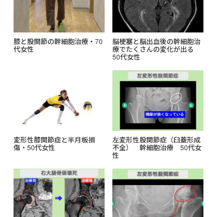
膝と股関節の幹細胞治療・70
脳梗塞と脳出血後の幹細胞治
代女性
療でたくさんの変化が出る
50代女性
変形性膝関節症と半月板損
左変形性股関節症（臼蓋形成
傷・50代女性
不全） 幹細胞治療 50代女
性