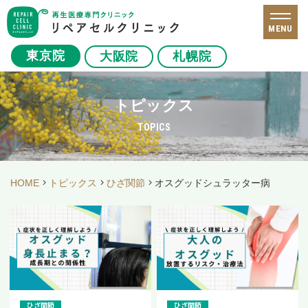
MENU
東京院
大阪院
札幌院
トピックス
TOPICS
HOME
トピックス
ひざ関節
オスグッドシュラッター病
ひざ関節
ひざ関節