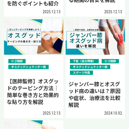
る期間の目安を解説
を防ぐポイントも紹介
2025.12.13
2025.12.13
ひざ関節
下肢（足の障害）
ひざ関節
オスグッドシュラッター病
オスグッドシュラッター病
スポーツ外傷
【医師監修】オスグッ
ジャンパー膝とオスグ
ドのテーピング方法｜
ッド病の違いは？原因
簡単な巻き方と効果的
や症状、治療法を比較
な貼り方を解説
解説
2025.12.13
2024.10.02