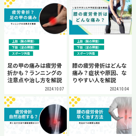
上肢（腕の障害）
上肢（腕の障害）
下肢（足の障害）
下肢（足の障害）
スポーツ外傷
スポーツ外傷
足の甲の痛みは疲労骨
膝の疲労骨折はどんな
折かも？ランニングの
痛み？症状や原因、な
注意点や治し方を解説
りやすい人を解説
2024.10.07
2024.10.04