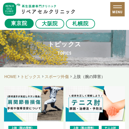
MENU
東京院
大阪院
札幌院
トピックス
TOPICS
HOME
トピックス
スポーツ外傷
上肢（腕の障害）
上肢（腕の障害）
上肢（腕の障害）
テニス肘