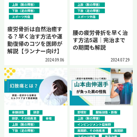
上肢（腕の障害）
上肢（腕の障害）
下肢（足の障害）
下肢（足の障害）
スポーツ外傷
スポーツ外傷
疲労骨折は自然治癒す
腰の疲労骨折を早く治
る？早く治す方法や運
す方法5選｜完治まで
動復帰のコツを医師が
の期間も解説
解説【ランナー向け】
2024.09.06
2024.07.29
脊髄損傷
頭部
野球肘
腱板損傷・断裂
頭部、その他疾患
脊椎
上肢（腕の障害）
上肢（腕の障害）
インピンジメント症候群
下肢（足の障害）
肩関節、その他疾患
肩関節
スポーツ外傷
再生治療