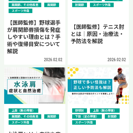
肩関節、その他疾患
肩関節
肘関節
スポーツ外傷
スポーツ外傷
【医師監修】野球選手
【医師監修】テニス肘
が肩関節唇損傷を発症
とは｜原因・治療法・
しやすい理由とは？手
予防法を解説
術や復帰目安について
解説
2026.02.02
2026.02.02
上肢（腕の障害）
野球肘
上肢（腕の障害）
肩関節、その他疾患
肩関節
下肢（足の障害）
肘関節
スポーツ外傷
スポーツ外傷