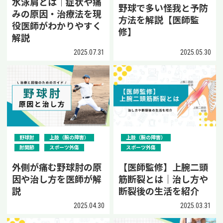
水泳肩とは｜症状や痛
野球で多い怪我と予防
みの原因・治療法を現
方法を解説【医師監
役医師がわかりやすく
修】
解説
2025.07.31
2025.05.30
野球肘
上肢（腕の障害）
上肢（腕の障害）
肘関節
スポーツ外傷
スポーツ外傷
外側が痛む野球肘の原
【医師監修】上腕二頭
因や治し方を医師が解
筋断裂とは｜治し方や
説
断裂後の生活を紹介
2025.04.30
2025.03.31