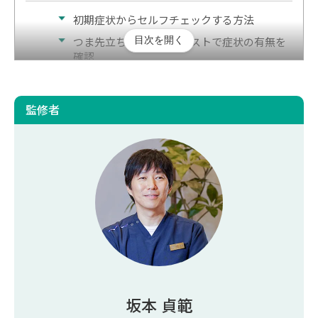
初期症状からセルフチェックする方法
目次を開く
つま先立ちとモルダーテストで症状の有無を
確認
診断でも複数の手法で確認
監修者
モートン病に似た症状や病気はあるのか？
モートン病の治療では「再生医療」も1つの選択
肢
まとめ｜モートン病は見た目での判断が難しいの
で症状で見分けよう
モートン病の見た目に関するよくある質問
モートン病は何科を受診すればいいですか？
モートン病の原因は何ですか？
坂本 貞範
モートン病で歩きすぎは良くないですか？