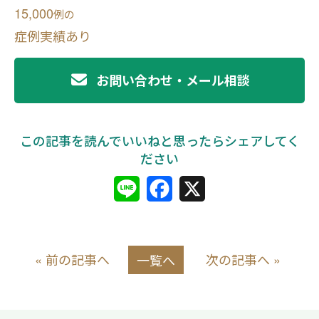
15,000
例
の
症例実績あり
お問い合わせ・メール相談
L
F
X
i
a
n
c
« 前の記事へ
次の記事へ »
一覧へ
e
e
b
o