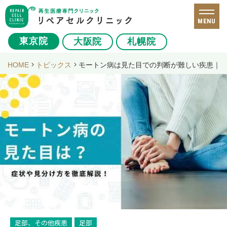
MENU
東京院
大阪院
札幌院
HOME
トピックス
モートン病は見た目での判断が難しい疾患｜
足部、その他疾患
足部