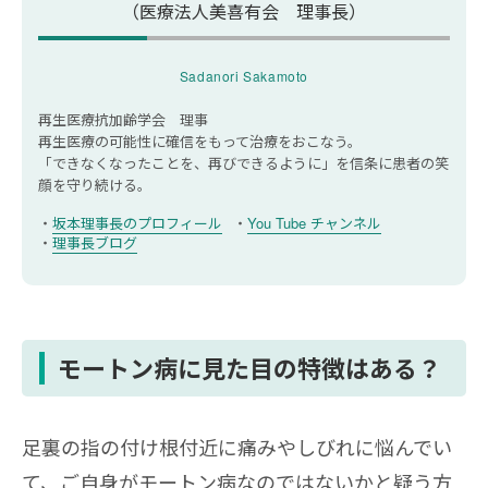
（医療法人美喜有会 理事長）
モートン病を放置するとどうなりますか？
モートン病を緩和するマッサージの方法を教
Sadanori Sakamoto
えてください
再生医療抗加齢学会 理事
再生医療の可能性に確信をもって治療をおこなう。
「できなくなったことを、再びできるように」を信条に
患者の笑
顔を守り続ける。
坂本理事長のプロフィール
You Tube チャンネル
理事長ブログ
モートン病に見た目の特徴はある？
足裏の指の付け根付近に痛みやしびれに悩んでい
て、ご自身がモートン病なのではないかと疑う方