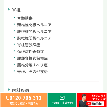
脊椎
脊髄損傷
頚椎椎間板ヘルニア
腰椎椎間板ヘルニア
胸椎椎間板ヘルニア
脊柱管狭窄症
頚椎症性脊髄症
腰部脊柱管狭窄症
腰椎分離すべり症
脊椎、その他疾患
内科疾患
Dr.サカモト
0120-706-313
糖尿病
チャンネル
ご相談・来院予約
電話でご相談・来院予約
肝疾患