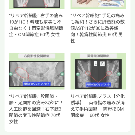
“リペア幹細胞” 右手の痛み
“リペア幹細胞” 手足の痛み
10が1に！料理も家事も不
も緩和！さらに肝機能の数
自由なく！両変形性膝関節
値AST112が80に改善傾
症・CM関節症 60代 女性
向！乾癬性関節炎 60代 男
性
“リペア幹細胞” 股関節・
リペア幹細胞プラス【分化
膝・足関節の痛み8が2に！
誘導】 両母指の痛みが消
人工関節を回避！右下肢3
えて手術回避 両母指CM
関節の変形性関節症 70代
関節症 60代 女性
女性