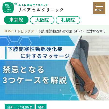
MENU
東京院
大阪院
札幌院
HOME
トピックス
下肢閉塞性動脈硬化症（ASO）に対するマッ
足部、その他疾患
足部