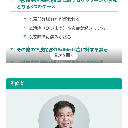
下肢閉塞性動脈硬化症に対するマッサージが禁忌
となる3つのケース
1.深部静脈血栓が疑われる
2.潰瘍（かいよう）や炎症が起きている
3.安静時に痛みがある
その他の下肢閉塞性動脈硬化症に対する禁忌
目次を開く
下肢閉塞性動脈硬化症に効果的な運動療法
下肢閉塞性動脈硬化症のセルフケアにおける5つ
のポイント
監修者
1.フットケアを行う
2.高血圧を改善する
3.脂質異常症を改善する
4.血糖値をコントロールする