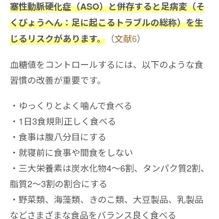
塞性動脈硬化症（ASO）と併存すると足病変（そ
くびょうへん：足に起こるトラブルの総称）を生
（
文献6
）
じるリスクがあります。
血糖値をコントロールするには、以下のような食
習慣の改善が重要です。
ゆっくりとよく噛んで食べる
1日3食規則正しく食べる
食事は腹八分目にする
就寝前に食事や間食をしない
三大栄養素は炭水化物4〜6割、タンパク質2割、
脂質2〜3割の割合にする
野菜類、海藻類、きのこ類、大豆製品、乳製品
などさまざまな食品をバランス良く食べる