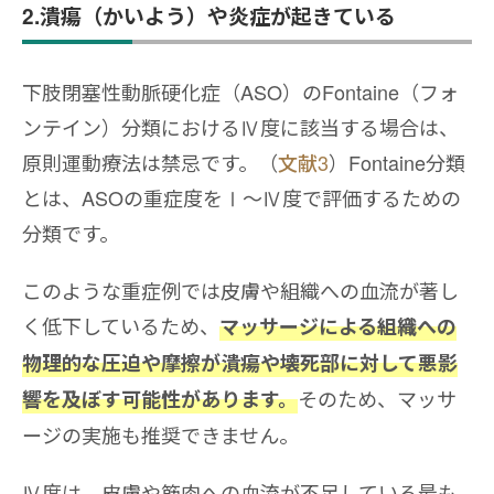
2.潰瘍（かいよう）や炎症が起きている
下肢閉塞性動脈硬化症（ASO）のFontaine（フォ
ンテイン）分類におけるⅣ度に該当する場合は、
原則運動療法は禁忌です。（
文献3
）Fontaine分類
とは、ASOの重症度をⅠ〜Ⅳ度で評価するための
分類です。
このような重症例では皮膚や組織への血流が著し
く低下しているため、
マッサージによる組織への
物理的な圧迫や摩擦が潰瘍や壊死部に対して悪影
そのため、マッサ
響を及ぼす可能性があります。
ージの実施も推奨できません。
Ⅳ度は、皮膚や筋肉への血流が不足している最も