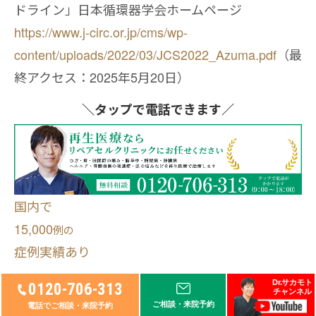
ドライン」日本循環器学会ホームページ
https://www.j-circ.or.jp/cms/wp-
content/uploads/2022/03/JCS2022_Azuma.pdf
（最
終アクセス：2025年5月20日）
＼タップ
で電話できます／
国内で
15,000
例
の
症例実績あり
Dr.サカモト
0120-706-313
お問い合わせ・メール相談
チャンネル
ご相談・来院予約
電話でご相談・来院予約