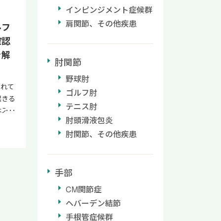
領域の
え、
インピンジメント症候群
ルク
に伴
いま
肩関節、その他疾患
再生医
ルフ
発神
ケア
ン診断
経に
確認
隔から
症状
）（文
を解
しが適
トリ
肘関節
・末梢
て痛み
ーポ
ど、
野球肘
律神
る強い
されて
症状に
られ
ゴルフ肘
位に、
起きる
外科で
な理由
テニス肘
療で
はスト
の治療
化に
ばり
肘頭滑液包炎
す。
あり
による
 トリ
肘関節、その他疾患
り長時
で使
ている
ときに
方は、
療と並
交感
痛点で
う。
点が特
、さ
は限ら
クのセ
い場合
手部
循環に
腕に
て以下
がビ
必要で
CM関節症
た部
ク法
や別
しく刺
を伴う
ヘバーデン結節
改善
が短
位に
診察に
手根管症候群
トレ
期間