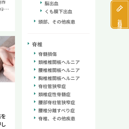
副作
脳出血
の違
くも膜下出血
ビタメ
無料相談
頭部、その他疾患
「どん
あるの
疑問を
脊椎
メジン
ンB
脊髄損傷
目的で
頚椎椎間板ヘルニア
・し
腰椎椎間板ヘルニア
られ、
胸椎椎間板ヘルニア
や用途
現役医
脊柱管狭窄症
く解説
頚椎症性脊髄症
の注
腰部脊柱管狭窄症
はよく
腰椎分離すべり症
、ぜ
痛を
脊椎、その他疾患
院
押し
公式