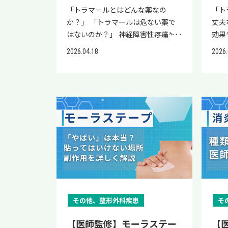
い。 梨状筋症候群（梨状筋肉症候
くだ
「トラマールとはどんな薬なの
「ト
群）とは 梨状筋症候群とは、お尻
薬の
か？」 「トラマールは危ない薬で
丈夫
の奥にある梨状筋が坐骨神経を圧迫
いら
はないのか？」 神経障害性疼痛や
効果
して起こる症状です。梨状筋肉症候
（抗
腰痛、坐骨神経痛、術後の痛みなど
セッ
2026.04.18
2026.
群としても周知されていますが、正
抑制
で治療を受けている方の中には、医
や腰
式名称は梨状筋症候群です。 梨状筋
用機
師からトラマールを処方の選択肢と
れる
症候群は、お尻の深い場所となる深
働き
して説明を受け、不安や疑問を感じ
枢神
殿部で坐骨神経が筋肉や組織によっ
与方
ている方も多いのではないでしょう
る働
て圧迫されて引き起こされる深殿部
る治
か。 トラマールは、神経に関連す
つ2
症候群の1つとして知られていま
症・
る痛みに用いられる鎮痛薬で、一般
で、
す。梨状筋症候群は、中年に多い症
（文
的な鎮痛消炎薬とは異なる仕組みで
が期
状で、なかでも女性の有病率は男性
の治
作用します。適切な使い方を理解す
き気
の約6倍です。（文献1） なお、発
骨を
ることで、治療の選択肢として検討
るた
症頻度は低いといわれています。 坐
とで
しやすくなります。 しかし、SNSで
上で
骨神経痛との関係 梨状筋症候群
を目
は「トラマールはやばい」「危ない
事で
は、坐骨神経痛を引き起こす原因の
症で
薬」といった情報を見かけることも
つい
その他、整形外科疾患
そ
1つです。そもそも、坐骨神経痛は
くな
あり、服用をためらう方も少なくあ
効果
お尻や太もも、足などに痛みを生じ
収を
りません。 本記事では、現役医師
し、
【医師監修】モーラステー
【
る症状の総称です。 坐骨神経痛の原
軽減