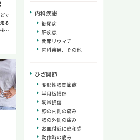
説
供と簡
内科疾患
おりま
などで
て気に
が走る
糖尿病
度公式
接触
肝疾患
メジ
して痛
関節リウマチ
タミン
と悩ん
内科疾患、その他
ミン製
しょう
るた
げる
経細
ツボ押
の維持
ひざ関節
れ
ンフ
なく、
変形性膝関節症
ピリド
 本記
半月板損傷
ノコ
な手の
靭帯損傷
経症
解説し
足の
膝の内側の痛み
紹介
され
膝の外側の痛み
さ
師・
ッ
お皿付近に違和感
文献
療の情
と
動作時の痛み
ビタ