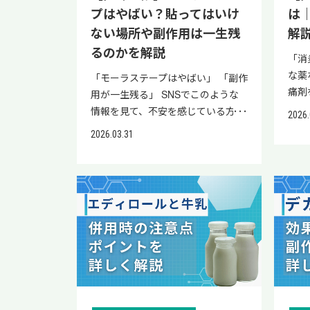
がトラマールについて詳しく解説し
まと
プはやばい？貼ってはいけ
は
因には、梨状筋症候群以外に次の疾
1回
ます。効果や副作用なども合わせて
ご覧
ない場所や副作用は一生残
解
患が挙げられます。 腰椎椎間板ヘル
骨密
紹介し、記事の最後にはよくある質
クリ
ニア 脊柱管狭窄症 腰椎すべり症 坐
なが
るのかを解説
問をまとめていますので、ぜひ参考
医療
「消
骨神経痛を引き起こす原因の5〜6％
では
にしてみてください。 当院「リペ
断を
な薬
「モーラステープはやばい」 「副作
は、梨状筋症候群といわれていま
解説
アセルクリニック」の公式LINEで
トの
痛剤
用が一生残る」 SNSでこのような
す。（文献1） 梨状筋症候群は、腰
【一
は、再生医療の情報提供と簡易オン
る方
肩、
情報を見て、不安を感じている方も
ではなくお尻周辺の筋肉に原因があ
は？
2026.
ライン診断を実施しております。 ト
くだ
鎮痛
多いのではないでしょうか。腰や肩
る坐骨神経痛の一種です。したがっ
いて
ラマールの服用について気になるこ
内容
2026.03.31
あり
の不調で処方されたものの、使い続
て、腰椎椎間板ヘルニアや脊柱管狭
鬆症
とがある方は、ぜひ一度公式LINEに
＋ア
を十
けて良いか迷う気持ちはよく理解で
窄症など、腰椎に原因がある坐骨神
く解
ご登録ください。 トラマールとは
主な
る方
きます。 結論から言えば、モーラス
経痛とは治療方針が異なります。 椎
間隔
項目 内容 薬の名称 トラマール
に作
は、
テープは多くの患者に用いられてい
間板ヘルニアや脊柱管狭窄症との違
療に
（Tramal） 有効成分 トラマドール
れる
る薬
る外用薬です。ただし、光線過敏症
い 坐骨神経痛の原因は、梨状筋症
もも
塩酸塩 薬の種類 医療用のオピオイ
セト
布な
や皮膚トラブルといった副作用があ
候群以外に椎間板ヘルニアや脊柱管
投与
ド系鎮痛薬 主な作用 脳や脊髄の神
徴 
ニン
り、使用を避けるべき部位や使用方
狭窄症などがあります。梨状筋症候
1回
経に作用し、痛みの伝達を抑える働
わせ
とに
法を誤るとトラブルにつながりま
群との違いは、以下の通りです。
下を
き 作用の仕組み オピオイド受容体
がん
用時
す。 本記事では、現役医師がモーラ
梨状筋症候群 椎間板ヘルニア 脊柱
す。
への作用＋セロトニン・ノルアドレ
腰痛
大切
ステープが「やばい」と言われる理
管狭窄症 原因 梨状筋が坐骨神経を
では
ナリン再取り込み阻害 主な使用目
分類
消炎
由を詳しく解説します。副作用や貼