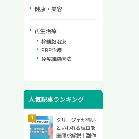
は以
．必要
ートネ
が飲
健康・美容
親指と
る：症
ま
要な場
指の
波画
ネック
る薬
る程度
ら処置
トネ
療機関
再生治療
圧を
確認す
が現
 ビタ
げる
幹細胞治療
不良な
、スト
粉
フケ
リガー
PRP治療
行後の
状や
入れて
な病名
免疫細胞療法
と首
。カ
ん）
下のよ
首の
とが多
ボとし
の異常
感じ
ていま
げられ
れま
や肩
みにく
た
痛症候
行後
る必要
する
ント
いが
特徴で
人気記事ランキング
レス
どに痛
ない
な場
りま
、頭
は、重
投与さ
のひら
 顎
れがあ
るか
タリージェが怖い
ど肘
の周囲
すほ
が判断
といわれる理由を
の間
が出
なんら
ビタミ
医師が解説｜副作
は以
の筋