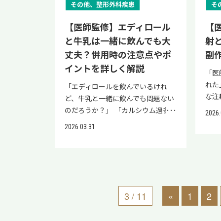
圧迫して起こる 椎間板の中にある
なが
その他、整形外科疾患
そ
的 神経障害性疼痛、慢性的な痛
薬品
す。
ってはいけない場所についても合わ
髄核（ずいかく）が押し出されて椎
るた
み、がんに伴う痛みの緩和 処方方
ット
て紹
せて紹介し、記事の最後にはよくあ
【医師監修】エディロール
【
間板中の神経を圧迫して起こる 腰
ルの
法 医師の診察による処方薬（処方
トア
質問
る質問をまとめていますので、ぜひ
周辺に位置する脊柱管が狭くなるこ
与期
と牛乳は一緒に飲んでも大
射
箋が必要な薬） （文献1）（文献
せた
考に
参考にしてみてください。 当院
とで起こる 好発年齢 中年層 若年層
ごと
2） トラマールは、神経に関連する
枢神
丈夫？併用時の注意点やポ
副
ペア
「リペアセルクリニック」の公式
中高年層 痛みが出やすい姿勢 座っ
いっ
痛みの緩和に用いられる鎮痛薬で
達を
イントを詳しく解説
は、
LINEでは、再生医療の情報提供と簡
「医師からデカドロン注射を勧められた」 「デカドロン注射とはどんな注射なのか？」 デカドロン注射は炎症や神経症状の治療で提案されることが多いですが、「強い薬」と聞いて受けるべきか迷う方もいます。 デカドロンは炎症を抑える目的で医療現場で広く使用されているステロイド薬で、効果・持続時間・副作用をあらかじめ把握しておくことで、治療への不安を減らし、納得して判断できます。 本記事では、現役医師がデカドロン注射について詳しく解説します。効果や持続時間、副作用を紹介し、記事の後半にはよくある質問をまとめていますので、ぜひ最後までご覧ください。 当院「リペアセルクリニック」の公式LINEでは、再生医療の情報提供と簡易オンライン診断を実施しております。 デカドロン注射を用いた治療法について気になることがある方は、ぜひ一度公式LINEにご登録ください。 デカドロン注射とは 項目 内容 薬の種類 副腎皮質ステロイド薬（有効成分：デキサメタゾン） 主な作用 炎症反応の抑制。免疫反応の調整 使用される疾患 アレルギー疾患や炎症性疾患、自己免疫疾患などの治療 作用の目的 過剰な炎症反応の抑制、症状の軽減 投与方法 患者の状態や疾患に応じた医師の判断による投与 （文献1）（文献2） デカドロン注射は、デキサメタゾンを有効成分とする副腎皮質ステロイド薬です。体内で起こる炎症反応や免疫反応を抑える働きがあり、アレルギー疾患や炎症性疾患など幅広い疾患の治療に使用されます。 炎症は本来、身体を守るための反応ですが、過剰になると組織にダメージを与えることがあります。デカドロン注射は過剰な炎症や免疫反応を調整して症状の軽減を目指す治療であり、投与量や投与間隔は患者の状態や疾患に応じて医師の判断に従うことが大切です。 デカドロン注射が使われる主な疾患 疾患の種類 主な例 使用目的 アレルギー疾患 気管支喘息、重度アレルギー反応 免疫反応による炎症の抑制 整形外科疾患 関節炎、腱鞘炎、滑液包炎 関節・腱周囲の炎症軽減 皮膚疾患 湿疹、皮膚炎 皮膚の炎症反応の抑制 神経系疾患 脳浮腫、脳腫瘍関連症状 脳組織の腫れの軽減 耳鼻咽喉科疾患 突発性難聴、喉頭炎 内耳や気道の炎症抑制 デカドロン注射は、炎症や免疫反応が関与するさまざまな疾患で使用されるステロイド薬です。アレルギー疾患・関節炎などの整形外科疾患・皮膚炎などの皮膚疾患・脳浮腫などの神経系の病態・突発性難聴などの耳鼻咽喉科領域の炎症に用いられます。 これらの疾患では過剰な炎症反応が症状の一因となることがあり、デカドロン注射は炎症を抑える作用によってその反応を調整し、症状の軽減を図ります。 以下の記事では、デカドロン注射が使用される疾患について詳しく解説しています。 【関連記事】 乾癬性関節炎の初期症状を紹介｜チェックリストあり 腱鞘炎の注射治療における痛み・効果・副作用を医師が解説 デカドロン注射の強さ 薬の種類 抗炎症作用の強さ（目安） 同等の抗炎症作用を得る量（等価量） 患者向けの理解 ヒドロコルチゾン（コルチゾール） 基準（1倍） 20mg 基準となるステロイド プレドニゾロン 約4〜5倍 5mg 基準より少ない量で作用 メチルプレドニゾロン 約4〜5倍 4mg プレドニゾロンと同程度の作用 デキサメタゾン（デカドロン） 約25倍 0.75mg 少量でも強い抗炎症作
ている状態 前に屈んだ状態 身体を
せん
す。有効成分であるトラマドール塩
痛・
ライ
易オンライン診断を実施しておりま
「エディロールを飲んでいるけれ
後ろに反った状態 いずれも症状が
しな
酸塩が脳や脊髄に作用し、痛みの伝
的に
炎鎮
す。 モーラステープで改善しない症
ど、牛乳と一緒に飲んでも問題ない
似ていますが、自己判断で見分ける
する
達を抑えます。 一般的な解熱鎮痛薬
一般
の方
状にお悩みの方は、ぜひ一度公式
のだろうか？」 「カルシウム過多に
のは困難です。適切な治療を受ける
とも
（NSAIDs）とは異なる仕組みで働
れな
2026.
くだ
LINEにご登録ください。 モーラス
ならないか不安」 エディロールを処
ためには、医療機関での診断が必要
合は
くため、神経障害性疼痛や慢性的な
く、
2026.03.31
痛剤
テープが「やばい」と言われる理由
方されている方の中には、カルシウ
です。 梨状筋症候群の症状 梨状筋
り、
痛みに対して処方されます。医師の
の状
特徴
「やばい」と言われる理由 詳細 光
ム摂取のために毎日牛乳を飲んでい
とは、脊椎の下部に位置する仙骨や
わた
指示のもと適切に使用することで、
服用
伴う
線過敏症（光アレルギー）を起こす
る方もいるでしょう。 医師から「カ
尾骨の前面から大腿骨上端の突出し
いま
日常生活に支障をきたす痛みのコン
指示
節・
可能性があるため ケトプロフェン
ルシウムをしっかり摂るように」と
た部分に伸びている筋肉で、梨状筋
断で
トロールに役立つ処方薬です。 トラ
セッ
状 
と紫外線の反応による皮膚炎（赤
言われたにもかかわらず、ネットや
症候群の場合、お尻から太腿にかけ
する
マールが使用される疾患 痛みの種
トラ
組織
み・水疱など）の発生リスク かぶ
SNSで「牛乳との組み合わせは良く
て痛みやしびれが出る傾向にありま
査・
3 / 11
«
1
2
類 主な疾患例 特徴 神経の異常によ
レガ
の緊
れや皮膚トラブルが起こることがあ
ない」という記述を目にし、何が正
す。梨状筋症候群の主な症状は、以
医師
る痛み 帯状疱疹後神経痛・有痛性
抑え
調 
るため 薬成分や粘着剤による接触
しいのか判断に迷う方も少なくあり
下の通りです。 お尻の奥に違和感が
大切
糖尿病性神経障害 ・複合性局所疼
ムセ