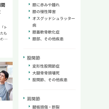
を実施
期間
膝に赤みや腫れ
せた医
でお
監
膝の慢性障害
ミン
ご登録
って
オスグッドシュラッター
ツボ
など
病
を緩
」「ト
りま
しがお
膝蓋軟骨軟化症
れたも
で処方
ボ押
膝部、その他疾患
での期
不足や
説明し
ている
要が
きるた
か。
いら
ボ押
肉内に
股関節
に応
いる顔
薬など
薬剤師
変形性股関節症
ローチ
を和ら
。 ビ
は顔に
大腿骨骨頭壊死
トリガ
 疾
電気が
股関節、その他疾患
療の流
経痛・
ことが
出るま
神経由
はおす
解説し
経麻
遠絡
って
肩関節
機能
とつ
通し、
筋肉
腱板損傷・断裂
ボを
てくだ