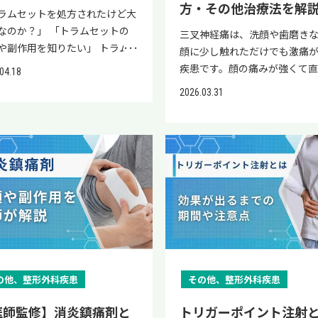
方・その他治療法を解
さい。 プラリアとは 項目 内容
LINEでは、再生医療の情報提
ラムセットを処方されたけど大
種類 骨粗しょう症の治療に用
易オンライン診断を実施して
なのか？」 「トラムセットの
三叉神経痛は、洗顔や歯磨き
れる注射薬 主成分 デノスマブ
す。 ビタメジンの服用につい
や副作用を知りたい」 トラム
顔に少し触れただけでも激痛
体薬） 作用 破骨細胞の働きを
なることがある方は、ぜひ一
トは、慢性的な神経障害性疼痛
疾患です。顔の痛みが強くて直
04.18
し骨密度低下を抑える作用 作
LINEにご登録ください。 ビタ
痛、関節痛などの治療で処方さ
れられないものの、「何とか
2026.03.31
序 骨吸収に関与するRANKLの
ンとは 項目 内容 薬の種類 ビ
鎮痛薬です。脳や脊髄などの中
みを和らげる方法はないか」
を抑えることで骨吸収抑制 投
B1・B6・B12を含む複合ビタ
経に作用し、痛みの伝達を抑え
でいる方もいるのではないで
法 6カ月に1回の皮下注射によ
剤 主な目的 神経の働きを支え
きがあります。 異なる作用を持
か。 三叉神経痛の痛みを和ら
療 主な対象 閉経後骨粗しょう
めのビタミン補給 主な作用 神
つの成分が組み合わさること
には、顔から離れた「手」の
骨折リスクの高い患者の治療
胞の代謝サポート・神経機能
複数の作用機序から痛みの軽減
しが効果的です。手のツボであ
献1） プラリアは骨粗しょう症
含まれる成分 ビタミンB1（ベ
待されます。 一方で、眠気や吐
ば、痛む顔に直接触れること
療に用いられる抗体医薬です。
ォチアミン）・ビタミンB6（
などの副作用が現れる場合もあ
手軽にセルフケアができます。
壊す破骨細胞の働きを抑えるこ
キシン）・ビタミンB12（シア
め、服用時の注意点を理解した
事では、三叉神経痛に効果的
骨密度の低下を防ぎ、骨折予防
バラミン） 使用される状況 神
使用することが大切です。 本記
ツボの位置や正しい押し方を
的に使用されます。 骨粗しょう
状の治療補助・ビタミンB群不
は、現役医師がトラムセットに
ます。ツボ押し以外の治療法も
は骨吸収が過剰になり骨がもろ
補給 処方区分 医療機関で処方
て詳しく解説します。副作用や
するので、ぜひ参考にしてくだ
の他、整形外科疾患
その他、整形外科疾患
りますが、プラリアはこの骨吸
る医療用医薬品 服用の基本 医
、注意点なども合わせて紹介
い。 当院「リペアセルクリニ
抑制することで骨折のリスクが
薬剤師の指示に基づく服用 （
記事の最後にはよくある質問を
ク」の公式LINEでは、再生医
医師監修】消炎鎮痛剤と
トリガーポイント注射
されます。 投与方法は6カ月に
1）（文献2） ビタメジンは、