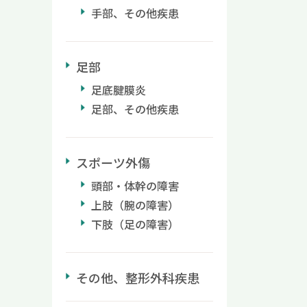
。ま
筋肉
トネ
糖尿
手部、その他疾患
痛物
ーポ
に移
障害
も期待
以下の
の疑
ンは
トレ
一つと
ため参
神経の
足部
え、痛
ついて
院
すべ
有効な
い。
足底腱膜炎
公式
ではあ
に効果
る流れ
足部、その他疾患
供と簡
脊柱
ら
の流れ
おりま
原因の
押しと
置を確
など首
改善が
ツボの
囲を指
は、ぜ
た神経
スポーツ外傷
合谷
い圧痛
さい。
とが多
すす
頭部・体幹の障害
連痛が
ェック
にくい
こ
２．姿
上肢（腕の障害）
のセ
も改
伝わ
射す
下肢（足の障害）
す。
や治療
痛物質
にな
後頭
プセ
促す効
しま
カ所
特徴
手の甲
を対象
する
み
その他、整形外科疾患
わる付
に入っ
ないと
服薬
くぼみ
局所
いずれ
粉