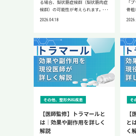
る場合、梨状筋症候群（梨状筋肉症
「プ
候群）の可能性が考えられます。梨
骨粗
状筋症候群は坐骨神経痛を引き起こ
アを
2026.04.18
2026.
す原因の1つで、お尻から脚にかけ
「注
て痛みやしびれが生じます。 しか
る方
し、梨状筋症候群は坐骨神経痛の原
顎骨
因となる椎間板ヘルニアや脊柱管狭
目に
窄症と症状が似ているため、注意が
もい
必要です。 本記事では、梨状筋症候
骨細
群（梨状筋肉症候群）の概要や原
を防
因、症状について解説します。坐骨
折リ
神経痛との関係性やセルフチェック
すが
法もまとめているので、ぜひ参考に
骨密
してください。 当院「リペアセル
くべ
その他、整形外科疾患
そ
クリニック」の公式LINEでは、再生
セル
医療の情報提供と簡易オンライン診
再生
【医師監修】トラマールと
【
断を実施しております。 梨状筋症候
ン診
は｜効果や副作用を詳しく
と
群が疑われる症状でお悩みの方は、
アの
解説
く
ぜひ一度公式LINEにご登録くださ
る方