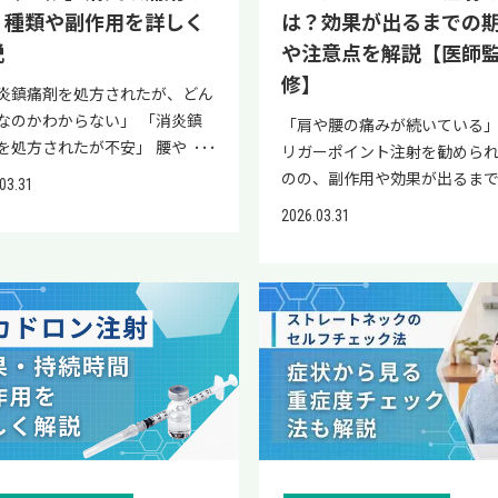
めていますので、ぜひ最後まで
報提供と簡易オンライン診断
｜種類や副作用を詳しく
は？効果が出るまでの
の皮下注射で、継続使用により
ミンB1・B6・B12を組み合わ
ください。 当院「リペアセル
しております。神経痛の治療法
説
や注意点を解説【医師
度の低下を抑え、骨折予防につ
療用医薬品です。これらのビタ
ニック」の公式LINEでは、再生
悩みの方は、ぜひ公式LINEに
ります。（文献1） 以下の記事
は神経の代謝や機能維持に関わ
修】
の情報提供と簡易オンライン診
ください。 三叉神経痛に手の
炎鎮痛剤を処方されたが、どん
、骨粗しょう症について詳しく
おり、不足すると手足のしびれ
実施しております。 トラムセッ
押しが有効な理由 三叉神経痛
なのかわからない」 「消炎鎮
「肩や腰の痛みが続いている
しています。 【関連記事】
の神経症状が現れることがあ
服用について気になることがあ
和するためには、手のツボ押
を処方されたが不安」 腰や
リガーポイント注射を勧めら
覧】骨粗鬆症の注射の種類と
す。 神経の代謝を支える目的
は、ぜひ一度公式LINEにご登録
すすめです。ここでは、手のツ
関節の症状で受診した際、消炎
のの、副作用や効果が出るま
副作用やデメリット・相場につ
されるほか、食事からの摂取
03.31
さい。 トラムセットとは 項目
しが有効とされる主な理由を
剤を処方されるケースは少なく
間が気になる」と不安を感じ
も医師が解説 【医師監修】骨粗
疾患によってビタミンB群の需
 薬の種類 トラマドール塩酸塩
2026.03.31
ます。 遠隔からアプローチで
ません。しかし、種類や副作用
方もいるのではないでしょう
とは｜症状から治療法まで詳し
高まっている場合の補給にも用
セトアミノフェンの配合鎮痛薬
め 三叉神経痛に対して手のツ
分に理解しないまま服用してい
トリガーポイント注射は、筋
説 プラリアの投与方法と投与
れます。用量・服用期間は症状
作用 脳・脊髄などの中枢神経
しが有効なのは、症状が出て
も見られます。 消炎鎮痛剤と
生じた硬いしこりへ局所麻酔
 プラリアは骨粗しょう症の治
じて調整されるため、医師・
用し、痛みの伝達を抑制 含ま
に直接触れずに遠隔からアプ
炎症を抑えながら症状を和らげ
を注入し、筋肉の緊張や痛み
用いられる注射薬で、上腕・太
の指示に従って服用しましょう
成分 トラマドール37.5mg＋ア
できるためです。 三叉神経痛
の総称で、内服薬・外用薬・湿
げる治療です。 本記事では、
・腹部などの皮下に医療機関で
タメジンが処方される主な疾患
アミノフェン325mg（1錠） 特
少し刺激が加わっただけでも
どがあります。代表的なロキソ
ーポイント注射の仕組みや治
されます。 投与間隔は6カ月に
患・症状 概要 神経痛 坐骨神
異なる作用を持つ2成分の組み合
走るような激痛が誘発される
をはじめ、作用や注意点は薬ご
れ、使用される薬剤、効果が
で、継続使用により骨密度の低
肋間神経痛・三叉神経痛など
による痛み軽減 主な使用例 非
多く、直接顔のツボを押すの
異なり、胃腸への負担や長期服
での期間、副作用や注意点を
抑え、骨折予防につながりま
来の症状 末梢神経炎・末梢神
性慢性疼痛、神経障害性疼痛、
すめできません。 たとえば、
のリスクも把握しておくことが
ます。治療を受けるかどうか迷
（文献1） 骨粗しょう症の治療
痺 手足のしびれなど末梢神経
、関節症状、抜歯後症状 薬の
療法などの考え方では、痛む顔
です。 本記事では、現役医師が
いる方は、ぜひ最後まで目を
、骨密度や骨折リスクを確認し
低下の状態 筋肉・関節の症状 
 医師の処方が必要な医療用医
ながっている手首や手の甲のツ
鎮痛剤について詳しく解説しま
判断材料の一つとしてお役立