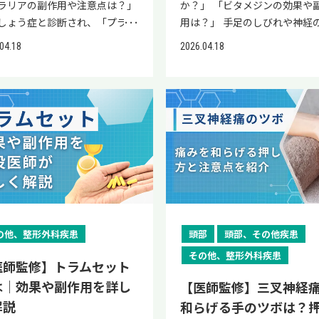
ラリアの副作用や注意点は？」
か？」 「ビタメジンの効果や
しょう症と診断され、「プラリ
用は？」 手足のしびれや神経
勧められたけど副作用が心配」
和感で医療機関を受診し、「
04.18
2026.04.18
射薬と聞いて不安」と感じてい
ジン」を処方されたものの、
も多いのではないでしょうか。
な薬なのか」「本当に効果が
壊死などの重い副作用の情報を
か」「副作用は大丈夫か」と
し、治療を続けるべきか迷う方
感じる方は多くいます。 ビタ
ることでしょう。プラリアは破
は、神経の働きに関わるビタミ
胞の働きを抑え、骨密度の低下
群を補い、神経機能を整える
ぐ骨粗しょう症治療薬です。 骨
処方される医薬品です。神経痛
スクの軽減を目的に使用されま
びれ・腰痛などの症状に用い
、副作用や投与期間、中止後の
市販のビタミン剤とは成分量
度変化など、事前に把握してお
が異なります。 本記事では、
き点もあります。 当院「リペア
師がビタメジンについて詳し
の他、整形外科疾患
頭部
頭部、その他疾患
クリニック」の公式LINEでは、
します。効果や副作用、服用時
その他、整形外科疾患
医療の情報提供と簡易オンライ
意点を紹介し、記事の後半に
医師監修】トラムセット
断を実施しております。 プラリ
ある質問をまとめていますので
は｜効果や副作用を詳し
【医師監修】三叉神経
治療について気になることがあ
ひ最後までご覧ください。 当
解説
和らげる手のツボは？
は、ぜひ一度公式LINEにご登録
「リペアセルクリニック」の