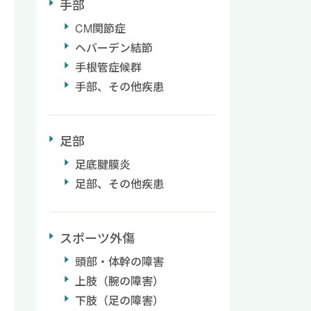
手部
CM関節症
ヘバーデン結節
手根管症候群
手部、その他疾患
足部
足底腱膜炎
足部、その他疾患
スポーツ外傷
頭部・体幹の障害
上肢（腕の障害）
下肢（足の障害）