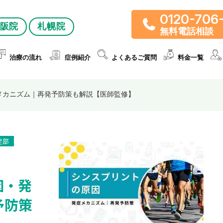
0120-706
阪院
札幌院
無料電話相談
治療の流れ
症例紹介
よくあるご質問
料金一覧
メカニズム｜再発予防策も解説【医師監修】
足部
因・発
予防策