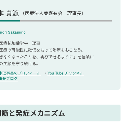
本 貞範
（医療法人美喜有会 理事長）
策
nori Sakamoto
ン管理
医療抗加齢学会 理事
ソール
医療の可能性に確信をもって治療をおこなう。
きなくなったことを、再びできるように」を信条に
ルダウン
の笑顔を守り続ける。
本理事長のプロフィール
You Tube チャンネル
プリントは医療機関を受診しよう
事長ブログ
するよくある質問
になりやすいですか？
因筋と発症メカニズム
が出たら、サポーターを使うべきですか？
リントに対して、どんな効果がありますか？
サージする場合の注意点は？