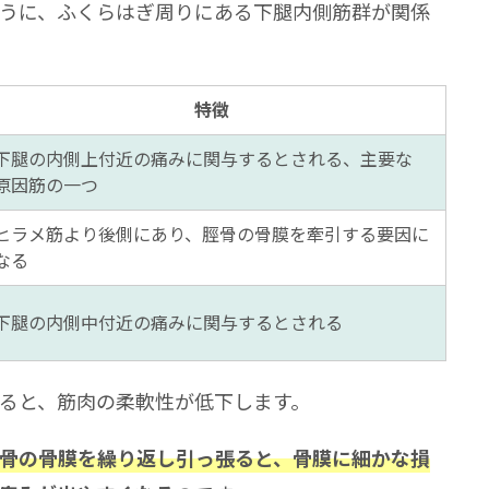
うに、ふくらはぎ周りにある下腿内側筋群が関係
スプリントになりやすいですか？
リントは防げますか？
骨折はどう違いますか？
特徴
になったときの対処法や注意点はありますか？
下腿の内側上付近の痛みに関与するとされる、主要な
原因筋の一つ
ヒラメ筋より後側にあり、脛骨の骨膜を牽引する要因に
なる
下腿の内側中付近の痛みに関与するとされる
ると、筋肉の柔軟性が低下します。
骨の骨膜を繰り返し引っ張ると、骨膜に細かな損