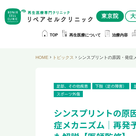
東京院
大
TOP
再生医療について
治療内容
HOME
トピックス
シンスプリントの原因・発症
足部、その他疾患
下肢（足の障害）
スポーツ外傷
シンスプリントの原
症メカニズム｜再発