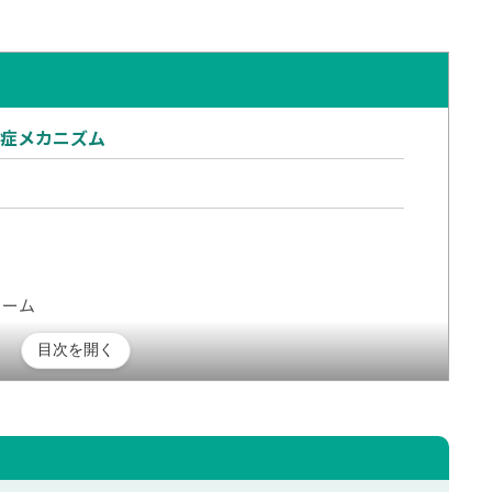
発症メカニズム
ォーム
目次を開く