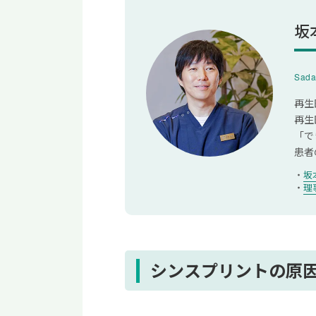
シンスプリントの治療法
坂
シンスプリントの再発予防
Sada
運動量とコンディショ
再生
シューズ・路面・イン
再生
筋トレ・ストレッチ
「で
ウォームアップ・クー
患者
坂
まとめ｜原因不明のシンス
理
シンスプリントの原因に関
大人はシンスプリント
シンスプリントの原
シンスプリントの症状
テーピングはシンスプ
シンスプリントでマッ