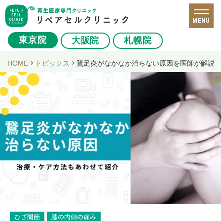
MENU
東京院
大阪院
札幌院
HOME
トピックス
鵞足炎がなかなか治らない原因を医師が解説
ひざ関節
膝の内側の痛み