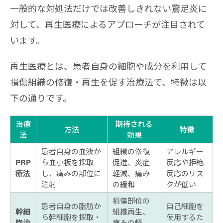
一般的な対処法だけでは改善しきれない鵞足炎に
対して、再生医療によるアプローチが注目されて
います。
再生医療とは、患者自身の細胞や成分を利用して
損傷組織の修復・再生を促す治療法で、特徴は以
下の通りです。
治療
期待される
方法
特徴
法
効果
患者自身の血液か
組織の修復
アレルギー
PRP
ら血小板を採取
促進、炎症
反応や拒絶
療法
し、痛みの部位に
軽減、痛み
反応のリス
注射
の緩和
クが低い
損傷部位の
患者自身の脂肪か
自己細胞を
幹細
組織再生、
ら幹細胞を採取・
使用するた
胞治
痛みの軽