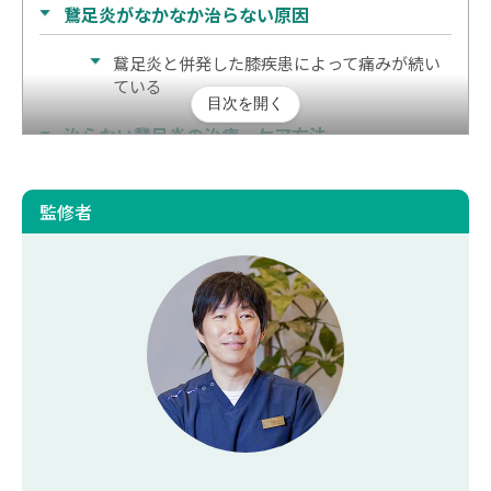
鵞足炎がなかなか治らない原因
鵞足炎と併発した膝疾患によって痛みが続い
ている
目次を開く
治らない鵞足炎の治療・ケア方法
一般的な鵞足炎の治療法
監修者
鵞足炎を根本から治療する先進的なアプロー
チ
鵞足炎の再発防止策と生活習慣の見直し
セルフケア・トレーニングで再発を予防
鵞足炎を再発しないために普段から意識する
ポイント
治らない鵞足炎には根本的なアプローチが重要