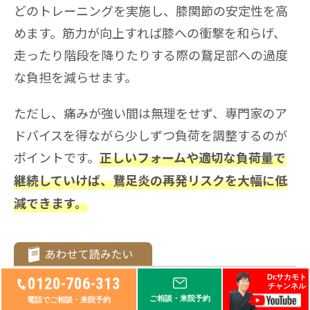
どのトレーニングを実施し、膝関節の安定性を高
めます。筋力が向上すれば膝への衝撃を和らげ、
走ったり階段を降りたりする際の鵞足部への過度
な負担を減らせます。
ただし、痛みが強い間は無理をせず、専門家のア
ドバイスを得ながら少しずつ負荷を調整するのが
ポイントです。
正しいフォームや適切な負荷量で
継続していけば、鵞足炎の再発リスクを大幅に低
減できます。
Dr.サカモト
鵞足炎のセルフチェック方法を紹介
0120-706-313
チャンネル
｜膝痛の原因を自分で確かめよう
ご相談・来院予約
電話でご相談・来院予約