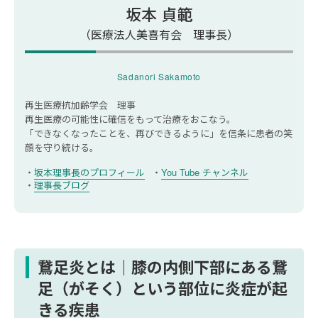
坂本 貞範
（医療法人美喜有会 理事長）
Sadanori Sakamoto
再生医療抗加齢学会 理事
再生医療の可能性に確信をもって治療をおこなう。
「できなくなったことを、再びできるように」を信条に
患者の笑
顔を守り続ける。
坂本理事長のプロフィール
You Tube チャンネル
理事長ブログ
鵞足炎とは｜膝の内側下部にある鵞
足（がそく）という部位に炎症が起
きる疾患