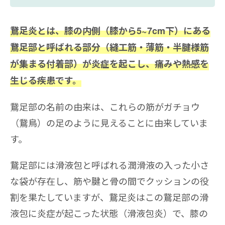
鵞足炎とは、膝の内側（膝から5~7cm下）にある
鵞足部と呼ばれる部分（縫工筋・薄筋・半腱様筋
が集まる付着部）が炎症を起こし、痛みや熱感を
生じる疾患です。
鵞足部の名前の由来は、これらの筋がガチョウ
（鵞鳥）の足のように見えることに由来していま
す。
鵞足部には滑液包と呼ばれる潤滑液の入った小さ
な袋が存在し、筋や腱と骨の間でクッションの役
割を果たしていますが、鵞足炎はこの鵞足部の滑
液包に炎症が起こった状態（滑液包炎）で、膝の