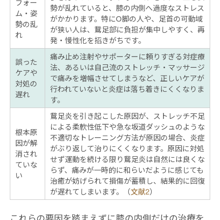
フォー
勢が乱れていると、膝の内側へ過度なストレス
ム・姿
がかかります。特にO脚の人や、足首の可動域
勢の乱
が狭い人は、鵞足部に負担が集中しやすく、再
れ
発・慢性化を招きがちです。
痛み止め注射やサポーターに頼りすぎる対症療
誤った
法、あるいは自己流のストレッチ・マッサージ
ケアや
で痛みを増幅させてしまうなど、正しいケアが
対処の
行われていないと炎症は落ち着きにくくなりま
遅れ
す。
鵞足炎を引き起こした原因が、ストレッチ不足
による柔軟性低下や急な坂道ダッシュのような
根本原
不適切なトレーニング方法が原因の場合、炎症
因が解
がぶり返して治りにくくなります。原因に対処
消され
せず運動を続ける限り鵞足炎は自然には良くな
ていな
らず、痛みが一時的に和らいだように感じても
い
治癒が妨げられて損傷が蓄積し、結果的に回復
が遅れてしまいます。（
文献2
）
これらの要因を踏まえずに膝の内側だけの治療を