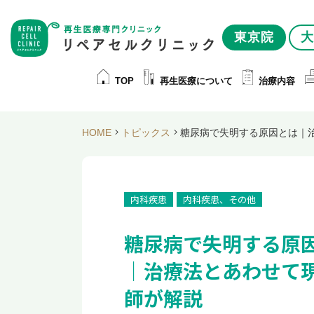
東京院
大
TOP
再生医療について
治療内容
HOME
トピックス
糖尿病で失明する原因とは｜
内科疾患
内科疾患、その他
糖尿病で失明する原
｜治療法とあわせて
師が解説