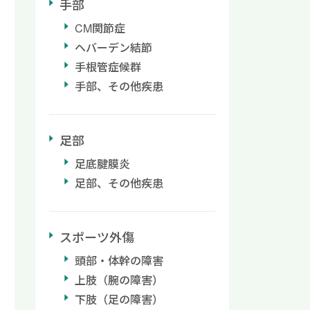
手部
CM関節症
ヘバーデン結節
手根管症候群
手部、その他疾患
足部
足底腱膜炎
足部、その他疾患
スポーツ外傷
頭部・体幹の障害
上肢（腕の障害）
下肢（足の障害）