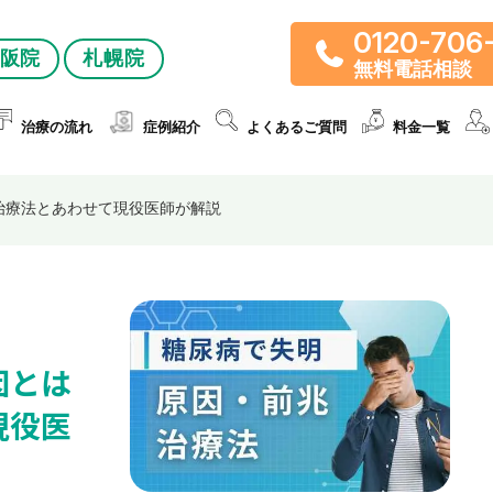
0120-706
阪院
札幌院
無料電話相談
治療の流れ
症例紹介
よくあるご質問
料金一覧
治療法とあわせて現役医師が解説
因とは
現役医