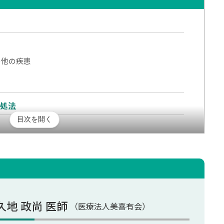
の他の疾患
対処法
目次を開く
な治療法
めに必要なこと
めにも自己管理を徹底しよう
久地 政尚 医師
（医療法人美喜有会）
ある質問