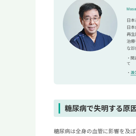
糖尿病網膜症の検査に
Masa
糖尿病による失明は突
日本
日本
再生
治療
な診
関
て
渡
糖尿病で失明する原
糖尿病は全身の血管に影響を及ぼ