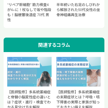
“リペア幹細胞” 筋力検査4
半年続いた右足のしびれか
が4+に！杖なしで坂や階段
ら解放された50代女性の坐
も！脳梗塞後遺症 70代 男
骨神経痛再生治療
性
関連するコラム
【医師監修】多系統萎縮症
【医師監修】多系統萎縮症
と脊髄小脳変性症の違いと
の末期症状とは？呼吸・嚥
は？症状・進行・検査でわ
下障害の実際と家族が知っ
かる見分け方を解説
ておきたい備えを解説