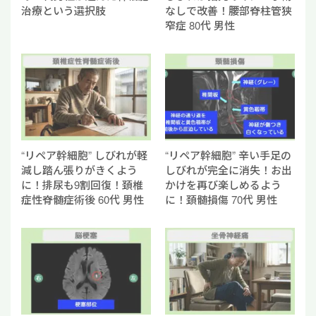
治療という選択肢
なしで改善！腰部脊柱管狭
窄症 80代 男性
“リペア幹細胞” しびれが軽
“リペア幹細胞” 辛い手足の
減し踏ん張りがきくよう
しびれが完全に消失！お出
に！排尿も9割回復！頚椎
かけを再び楽しめるよう
症性脊髄症術後 60代 男性
に！頚髄損傷 70代 男性