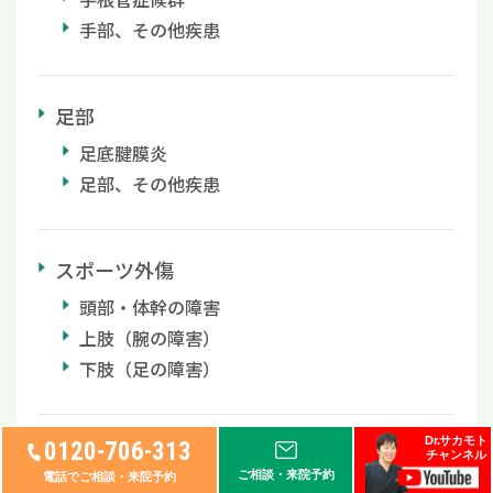
手部、その他疾患
足部
足底腱膜炎
足部、その他疾患
スポーツ外傷
頭部・体幹の障害
上肢（腕の障害）
下肢（足の障害）
Dr.サカモト
0120-706-313
その他、整形外科疾患
チャンネル
ご相談・来院予約
電話でご相談・来院予約