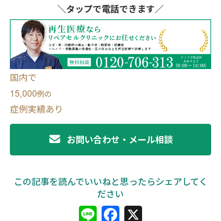
＼タップ
で電話できます／
国内で
15,000
例
の
症例実績あり
お問い合わせ・メール相談
L
F
X