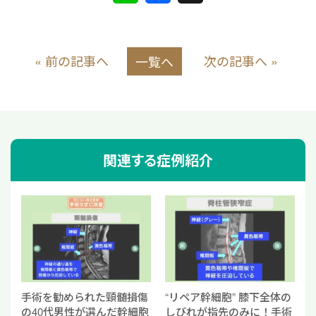
i
a
n
c
« 前の記事へ
次の記事へ »
一覧へ
e
e
b
o
o
関連する症例紹介
k
手術を勧められた頸髄損傷
“リペア幹細胞” 膝下全体の
の40代男性が選んだ幹細胞
しびれが指先のみに！手術