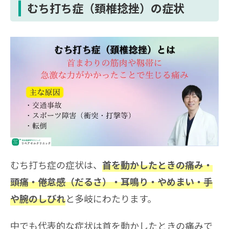
むち打ち症（頚椎捻挫）の症状
まとめ｜むち打ちを早く治すなら医師の指示を守
ろう
むち打ち症の症状は、
首を動かしたときの痛み・
頭痛・倦怠感（だるさ）・耳鳴り・やめまい・手
と多岐にわたります。
や腕のしびれ
中でも代表的な症状は首を動かしたときの痛みで