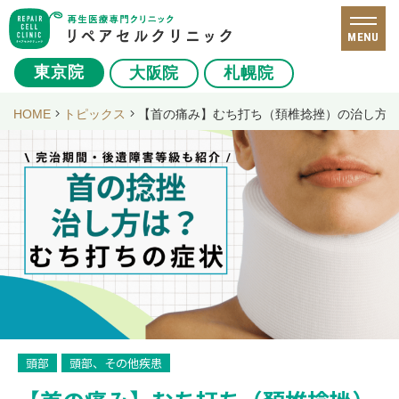
MENU
東京院
大阪院
札幌院
HOME
トピックス
【首の痛み】むち打ち（頚椎捻挫）の治し方
頭部
頭部、その他疾患