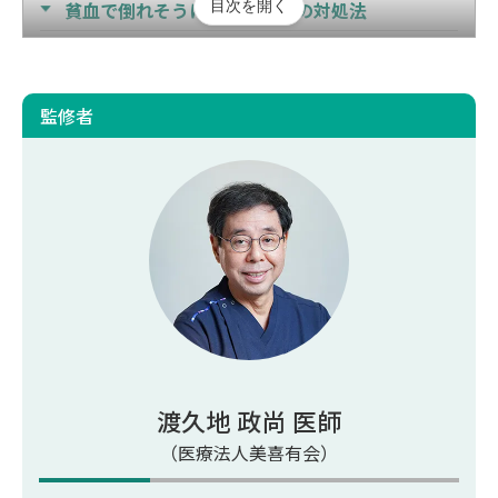
目次を開く
貧血で倒れそうになったときの対処法
安全確保する
服を緩める
監修者
水分や糖分を補給する
貧血で倒れた場合の受診目安
受診が必要なケースは
何科に受診するのか
貧血で倒れないための予防策
食事の見直し
水分と塩分の適切な摂取
渡久地 政尚 医師
睡眠・ストレス・運動習慣を整える
（医療法人美喜有会）
貧血で倒れる頻度が多い方は放置厳禁！