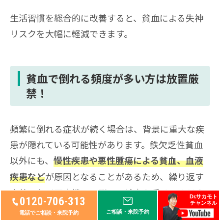
生活習慣を総合的に改善すると、貧血による失神
リスクを大幅に軽減できます。
貧血で倒れる頻度が多い方は放置厳
禁！
頻繁に倒れる症状が続く場合は、背景に重大な疾
患が隠れている可能性があります。鉄欠乏性貧血
以外にも、
慢性疾患や悪性腫瘍による貧血、血液
が原因となることがあるため、繰り返す
疾患など
症状は必ず医療機関で詳しい検査を受けてくださ
Dr.サカモト
0120-706-313
チャンネル
い。
ご相談・来院予約
電話でご相談・来院予約