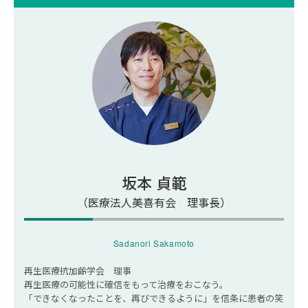
保存療法
手術療法
再生医療
半月板損傷を早く治すために意識したい日常生活
バランスの良い食事
サポーターの活用
半月板損傷を早く治す方法はリハビリテーション
坂本 貞範
がおすすめ
（医療法人美喜有会 理事長）
半月板損傷を早く治す方法に関するよくある質問
Sadanori Sakamoto
半月板損傷とはどのような病気ですか？
再生医療抗加齢学会 理事
半月板損傷の主な原因は何ですか？
再生医療の可能性に確信をもって治療をおこなう。
半月板損傷は自然に治りますか？
「できなくなったことを、再びできるように」を信条に
患者の笑