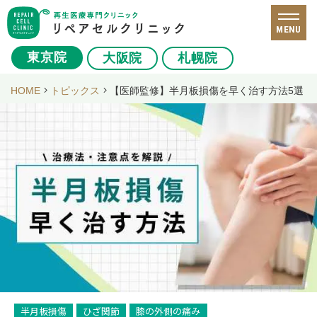
MENU
東京院
大阪院
札幌院
HOME
トピックス
【医師監修】半月板損傷を早く治す方法5選！
半月板損傷
ひざ関節
膝の外側の痛み