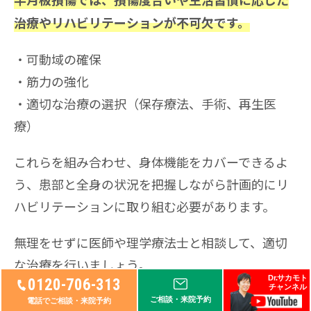
半月板損傷では、損傷度合いや生活習慣に応じた
治療やリハビリテーションが不可欠です。
可動域の確保
筋力の強化
適切な治療の選択（保存療法、手術、再生医
療）
これらを組み合わせ、身体機能をカバーできるよ
う、患部と全身の状況を把握しながら計画的にリ
ハビリテーションに取り組む必要があります。
無理をせずに医師や理学療法士と相談して、適切
な治療を行いましょう。
Dr.サカモト
0120-706-313
チャンネル
再生医療について詳しく知りたい方は、公式LINE
ご相談・来院予約
電話でご相談・来院予約