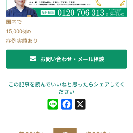
国内で
15,000
例
の
症例実績あり
お問い合わせ・メール相談
L
F
X
i
a
n
c