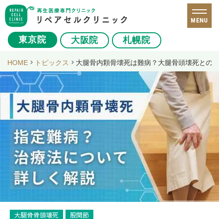
MENU
東京院
大阪院
札幌院
HOME
トピックス
大腿骨内顆骨壊死は難病？大腿骨頭壊死との
大腿骨骨頭壊死
股関節