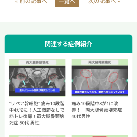
« 前の記事へ
次の記事へ »
一覧へ
e
e
b
o
o
関連する症例紹介
k
“リペア幹細胞” 痛み10段階
痛み10段階中8が1に改
中4が2に！人工関節なしで
善！ 両大腿骨頭壊死症
筋トレ復帰！両大腿骨頭壊
40代男性
死症 50代 男性