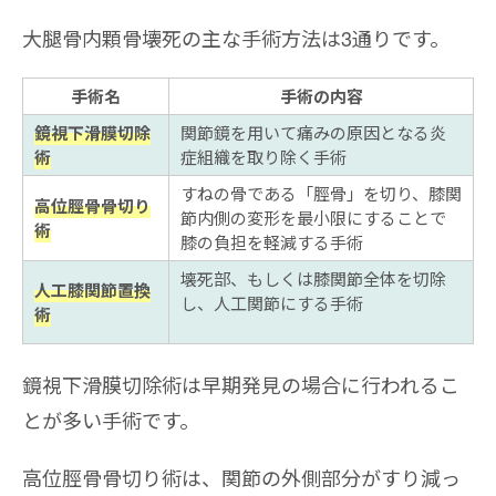
大腿骨内顆骨壊死の主な手術方法は3通りです。
手術名
手術の内容
鏡視下滑膜切除
関節鏡を用いて痛みの原因となる炎
術
症組織を取り除く手術
すねの骨である「脛骨」を切り、膝関
高位脛骨骨切り
節内側の変形を最小限にすることで
術
膝の負担を軽減する手術
壊死部、もしくは膝関節全体を切除
人工膝関節置換
し、人工関節にする手術
術
鏡視下滑膜切除術は早期発見の場合に行われるこ
とが多い手術です。
高位脛骨骨切り術は、関節の外側部分がすり減っ