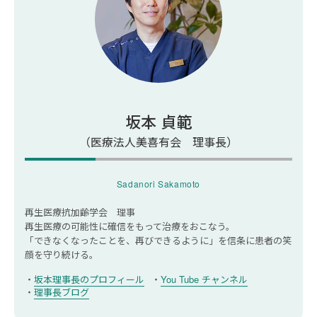
大腿骨内顆骨壊死についてよくある質問
Q：大腿骨内顆骨壊死の手術費用はどのくら
いかかりますか？
Q：大腿骨内顆骨壊死になったらやってはい
けないことはありますか？
坂本 貞範
（医療法人美喜有会 理事長）
Sadanori Sakamoto
再生医療抗加齢学会 理事
再生医療の可能性に確信をもって治療をおこなう。
「できなくなったことを、再びできるように」を信条に
患者の笑
顔を守り続ける。
坂本理事長のプロフィール
You Tube チャンネル
理事長ブログ