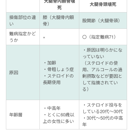
大腿骨内顆骨壊
大腿骨頭壊死
死
損傷部位の違
膝（大腿骨内顆
股関節（大腿骨頭）
い
骨）
難病指定かど
×
〇（指定難病71）
うか
原因は明らかにな
っていない
加齢
（ステロイドの使
骨粗しょう症
用、アルコールの過
原因
ステロイドの
剰摂取などが要因と
長期使用
して指摘されてい
る）
ステロイド投与を
中高年
している20代～30代
年齢層
とくに60歳以
30代～50代の中高
上の女性に多い
年