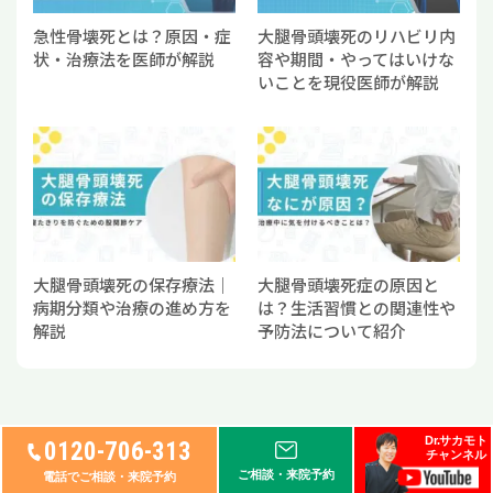
急性骨壊死とは？原因・症
大腿骨頭壊死のリハビリ内
状・治療法を医師が解説
容や期間・やってはいけな
いことを現役医師が解説
大腿骨頭壊死の保存療法｜
大腿骨頭壊死症の原因と
病期分類や治療の進め方を
は？生活習慣との関連性や
解説
予防法について紹介
Dr.サカモト
0120-706-313
チャンネル
キーワード検索
ご相談・来院予約
電話でご相談・来院予約