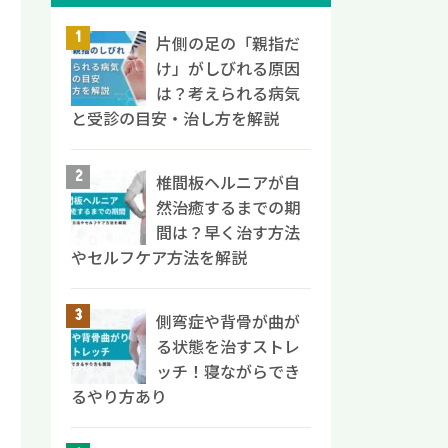
片側の足の「親指だ
け」がしびれる原因
は？考えられる病気
と受診の目安・治し方を解説
椎間板ヘルニアが自
然治癒するまでの期
間は？早く治す方法
やセルフケア方法を解説
側弯症や背骨が曲が
る状態を治すストレ
ッチ！寝ながらでき
るやり方あり