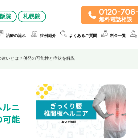
0120-706
阪院
札幌院
無料電話相談
治療の流れ
症例紹介
よくあるご質問
料金一覧
の違いとは？併発の可能性と症状を解説
ヘルニ
の可能