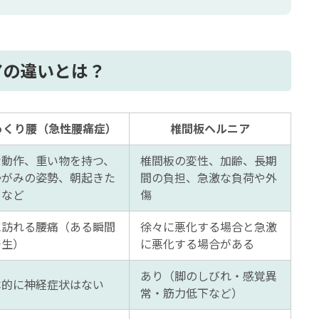
めの受診がおすすめ
アの違いとは？
っくり腰（急性腰痛症）
椎間板ヘルニア
な動作、重い物を持つ、
椎間板の変性、加齢、長期
かがみの姿勢、朝起きた
間の負担、急激な負荷や外
きなど
傷
に訪れる腰痛（ある瞬間
徐々に悪化する場合と急激
発生）
に悪化する場合がある
あり（脚のしびれ・感覚異
本的に神経症状はない
常・筋力低下など）