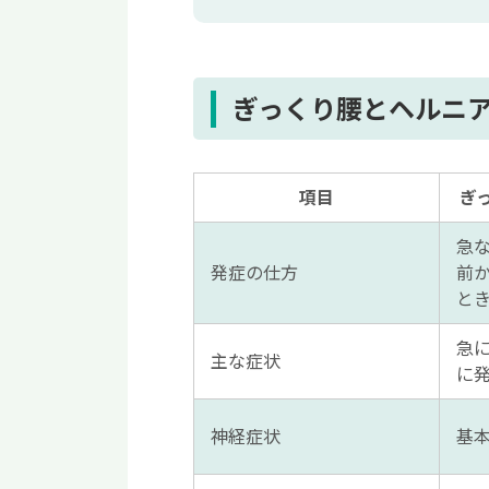
5.手術療法
腰に違和感を感じる方は早
ぎっくり腰とヘルニ
項目
ぎ
急
発症の仕方
前
と
急
主な症状
に
神経症状
基