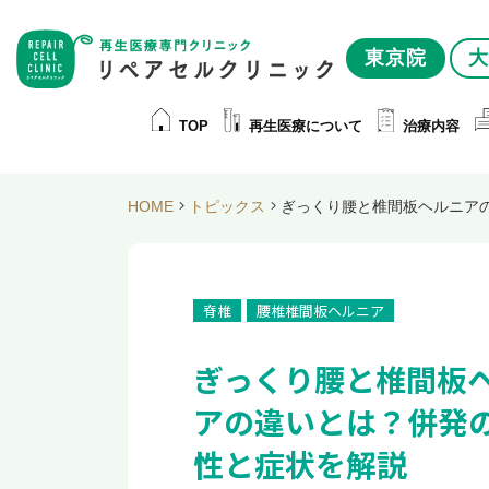
東京院
大
TOP
再生医療について
治療内容
HOME
トピックス
ぎっくり腰と椎間板ヘルニア
脊椎
腰椎椎間板ヘルニア
ぎっくり腰と椎間板
アの違いとは？併発
性と症状を解説