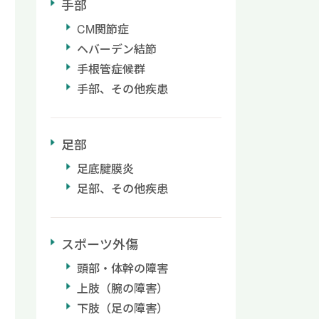
手部
CM関節症
ヘバーデン結節
手根管症候群
手部、その他疾患
足部
足底腱膜炎
足部、その他疾患
スポーツ外傷
頭部・体幹の障害
上肢（腕の障害）
下肢（足の障害）