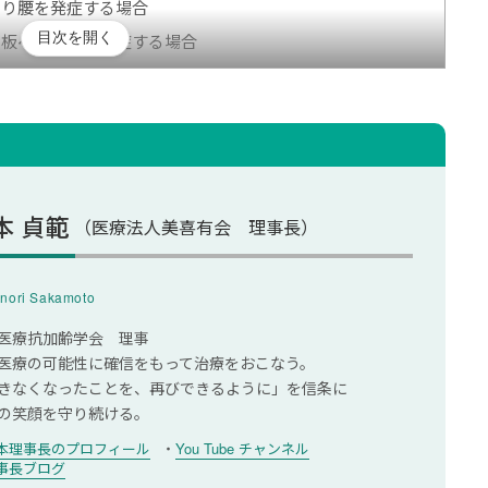
くり腰を発症する場合
目次を開く
間板ヘルニアを発症する場合
処法
成分を含む湿布を使用する
度に適度に動く
本 貞範
（医療法人美喜有会 理事長）
nori Sakamoto
処法
医療抗加齢学会 理事
医療の可能性に確信をもって治療をおこなう。
きなくなったことを、再びできるように」を信条に
の笑顔を守り続ける。
本理事長のプロフィール
You Tube チャンネル
事長ブログ