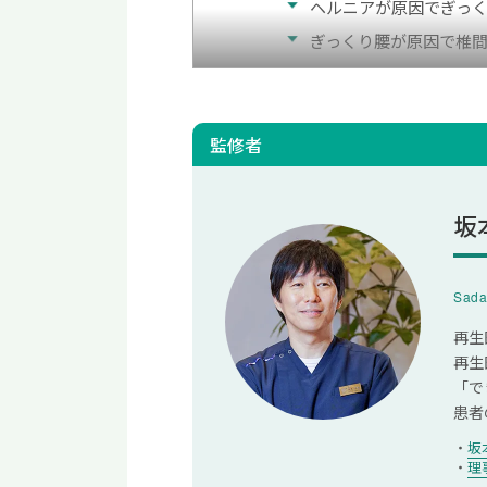
ヘルニアが原因でぎっ
ぎっくり腰が原因で椎
ぎっくり腰になったときの対
1.楽な姿勢で安静にする
監修者
2.市販の鎮痛剤や鎮静
3.負担のかからない程
坂
4.15分程度の患部の冷却
5.医療機関の受診
Sada
ヘルニアになったときの対
再生
再生
1.薬物療法
「で
2.理学療法
患者
3.神経ブロック療法
坂
理
4.椎間板内酵素注入療法